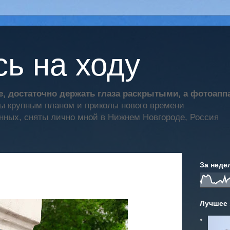
ь на ходу
, достаточно держать глаза раскрытыми, а фотоап
ты крупным планом и приколы нового времени
нных, сняты лично мной в Нижнем Новгороде, Россия
За неде
Лучшее 