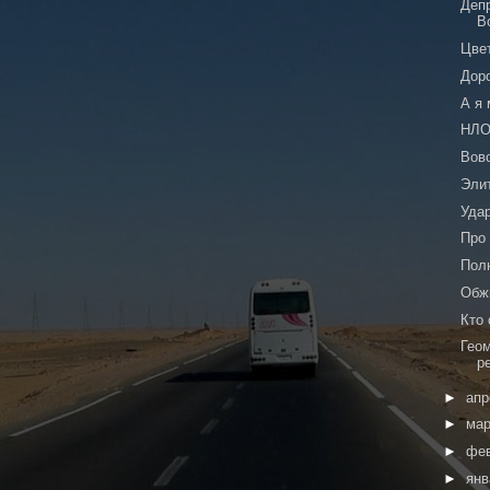
Деп
В
Цве
Дор
А я
НЛО
Вов
Эли
Уда
Про
Пол
Обж
Кто
Гео
р
►
ап
►
ма
►
фе
►
ян