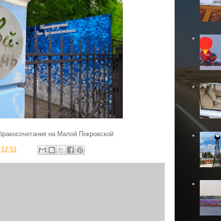
 бракосочетания на Малой Покровской
в
12:51