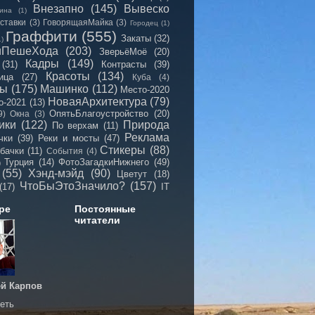
Внезапно
(145)
Вывеско
ина
(1)
ставки
(3)
ГоворящаяМайка
(3)
Городец
(1)
Граффити
(555)
Закаты
(32)
1)
иПешеХода
(203)
ЗверьёМоё
(20)
Кадры
(149)
(31)
Контрасты
(39)
Красоты
(134)
ица
(27)
Куба
(4)
мы
(175)
Машинко
(112)
Место-2020
НоваяАрхитектура
(79)
о-2021
(13)
ОпятьБлагоустройство
(20)
9)
Окна
(3)
ики
(122)
Природа
По верхам
(11)
Реклама
чки
(39)
Реки и мосты
(47)
Стикеры
(88)
бачки
(11)
События
(4)
Турция
(14)
ФотоЗагадкиНижнего
(49)
)
(55)
Хэнд-мэйд
(90)
Цветут
(18)
ЧтоБыЭтоЗначило?
(157)
(17)
IT
ре
Постоянные
читатели
й Карпов
еть