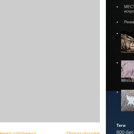
МЕСТ
иску
Рено
Теги
800-бе
вная страница
Предыдущее