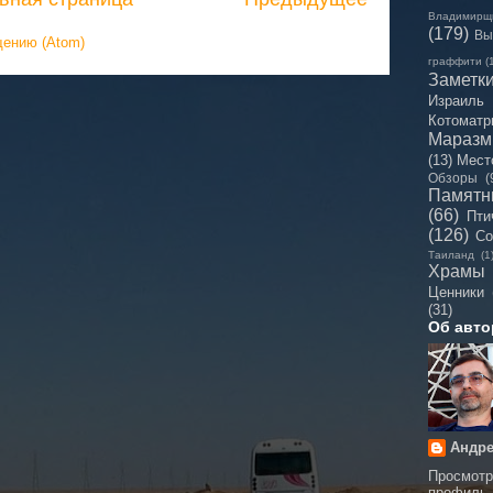
Владимирщ
(179)
Вы
щению (Atom)
граффити
(
Заметк
Израиль
Котоматр
Мараз
(13)
Мест
Обзоры
(
Памятн
(66)
Пти
(126)
Со
Таиланд
(1
Храмы
Ценники
(31)
Об авто
Андре
Просмотр
профиль