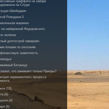
рессивные граффити на заборе
одоканала на Слуде
тущая Швейцария
огой Ромодана-3
 маленькая машинко
 на набережной Федоровского
сю зелёное
тный долгострой завершён
рим ёлками по оползням
 финансовую грамотность
новодье
иваемый Бетанкур
 сказал, что занижают только Приоры?
метрия перманентного процесса
емонта
реля
(10)
рта
(6)
враля
(4)
варя
(6)