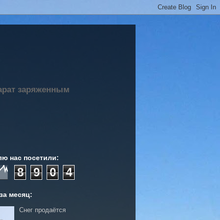
парат заряженным
лю нас посетили:
8
9
0
4
за месяц:
Снег продаётся