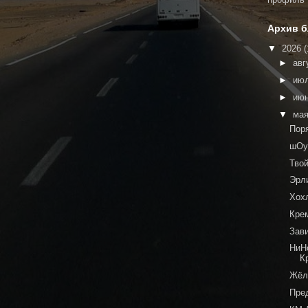
Архив б
▼
2026
(
►
авг
►
ию
►
ию
▼
ма
Пор
шОу
Тво
Эрл
Хох
Кре
Зав
НиНо
К
Жёл
Пре