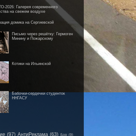
О-2026: Галерея современного
сства на свежем воздухе
вация домика на Сергиевской
Письмо через решётку: Гермоген
Минину и Пожарскому
Котики на Ильинской
Бабочки-сердечки студенток
ННГАСУ
сие
(97)
АнтиРеклама
(63)
Бор
(9)