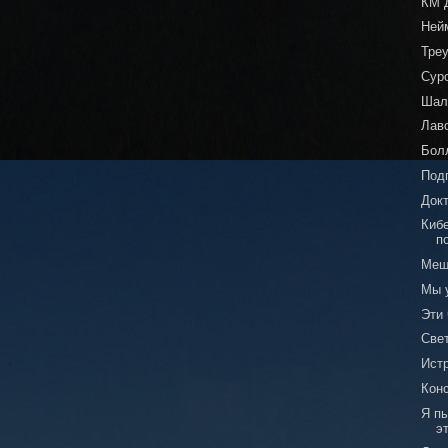
КМ 
Ней
Тре
Сур
Шал
Лаво
Бол
Под
Док
Кибе
п
Мещ
Мы 
Эти
Све
Истр
Кон
Я п
э