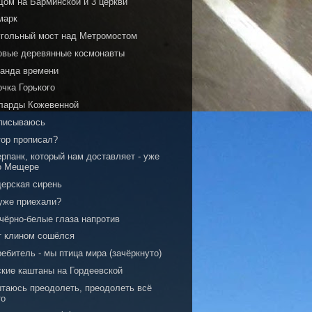
Дом на Барминской и 3 церкви
марк
угольный мост над Метромостом
овые деревянные космонавты
анда времени
чка Горького
ларды Кожевенной
писываюсь
тор прописал?
рпанк, который нам доставляет - уже
о Мещере
ерская сирень
уже приехали?
 чёрно-белые глаза напротив
т клином сошёлся
ебитель - мы птица мира (зачёркнуто)
ские каштаны на Гордеевской
ытаюсь преодолеть, преодолеть всё
то