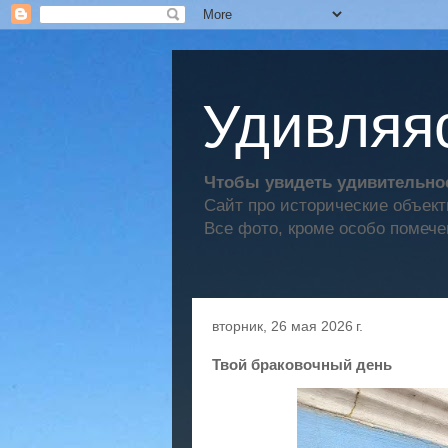
Удивляяс
Чтобы увидеть удивительное
Сайт про исторические объек
Все фото, кроме особо помече
вторник, 26 мая 2026 г.
Твой браковочный день