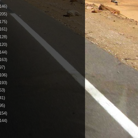
146)
205)
175)
161)
128)
120)
144)
163)
97)
106)
193)
53)
41)
95)
154)
144)