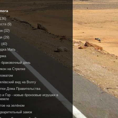
лога
136)
уста
(9)
ля
(32)
ня
(29)
я
(40)
ядка Мать
рма
й браковочный день
икон на Стрелке
ломатом
млёвский вид на Волгу
итки Дома Правительства
 и Гор - новые бронзовые игрушки в
ремле
тое на зелёном
дварительный замок