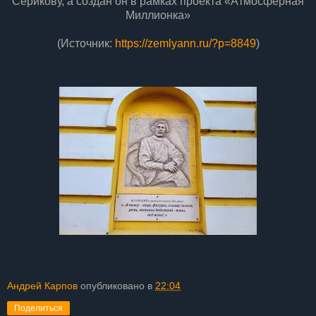
Серикову, а создан он в рамках проекта «Атмосферная
Миллионка»
(Источник:
https://zemlyann.ru/?p=8849
)
Андрей Карпов
опубликовано в
22:04
Поделиться