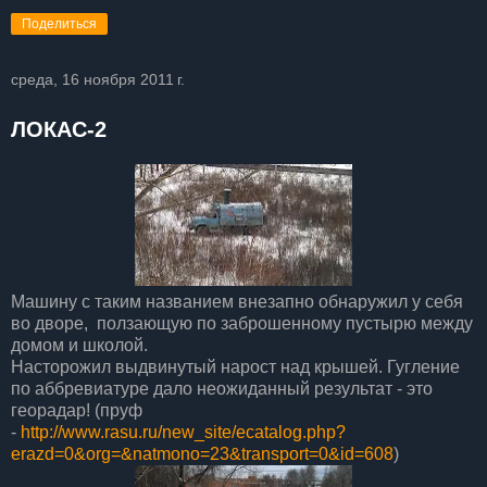
Поделиться
среда, 16 ноября 2011 г.
ЛОКАС-2
Машину с таким названием внезапно обнаружил у себя
во дворе, ползающую по заброшенному пустырю между
домом и школой.
Насторожил выдвинутый нарост над крышей. Гугление
по аббревиатуре дало неожиданный результат - это
георадар! (пруф
-
http://www.rasu.ru/new_site/ecatalog.php?
erazd=0&org=&natmono=23&transport=0&id=608
)