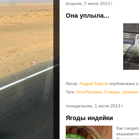
вторник, 2 июля 2013 г.
Она уплыла...
Автор:
Андрей Карпов
опубликовано 
Теги:
АнтиРеклама
,
Стикеры
,
Ценники
понедельник, 1 июля 2013 г.
Ягоды индейки
Как говорит
оказывается