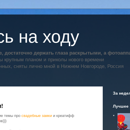
ь на ходу
, достаточно держать глаза раскрытыми, а фотоап
ты крупным планом и приколы нового времени
нных, сняты лично мной в Нижнем Новгороде, Россия
За неде
и!
Лучшее 
ие темы про
свадебные замки
и креатифф
в)))