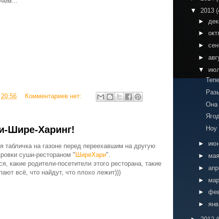
чём...
▼
2013
(
►
де
►
окт
►
сен
►
авг
▼
ию
Тепе
Раз
в
20:56
Комментариев нет:
Она 
Яго
ти-Шире-Харинг!
Ноу 
►
ию
я табличка на газоне перед переехавшим на другую
кровки суши-рестораном "
ШиреХари
".
►
ма
ся, какие родители-посетители этого ресторана, такие
►
ап
апают всё, что найдут, что плохо лежит)))
►
ма
►
фе
►
ян