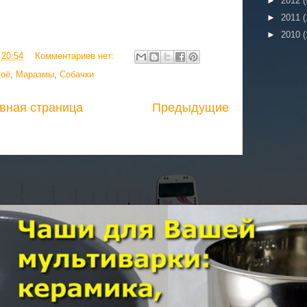
►
2012
(
►
2011
(
►
2010
(
в
20:54
Комментариев нет:
оё
,
Маразмы
,
Собачки
вная страница
Предыдущие