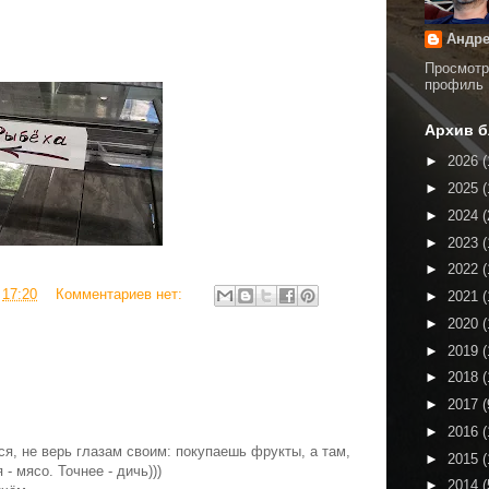
Андре
Просмотр
профиль
Архив б
►
2026
(
►
2025
(
►
2024
(
►
2023
(
►
2022
(
в
17:20
Комментариев нет:
►
2021
(
►
2020
(
►
2019
(
►
2018
(
►
2017
(
►
2016
(
ся, не верь глазам своим: покупаешь фрукты, а там,
►
2015
(
 - мясо. Точнее - дичь)))
►
2014
(