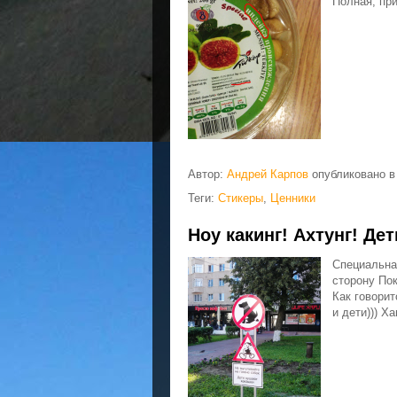
Полная, при
Автор:
Андрей Карпов
опубликовано 
Теги:
Стикеры
,
Ценники
Ноу какинг! Ахтунг! Де
Специальна
сторону По
Как говорит
и дети))) Х