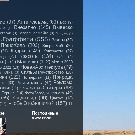
сие
(97)
АнтиРеклама
(63)
Бор
(9)
Внезапно
(145)
Вывеско
ина
(1)
ставки
(3)
ГоворящаяМайка
(3)
Городец
(1)
Граффити
(555)
Закаты
(32)
1)
иПешеХода
(203)
ЗверьёМоё
(20)
Кадры
(149)
(31)
Контрасты
(39)
Красоты
(134)
ица
(27)
Куба
(4)
мы
(175)
Машинко
(112)
Место-2020
НоваяАрхитектура
(79)
о-2021
(13)
ОпятьБлагоустройство
(20)
9)
Окна
(3)
ики
(122)
Природа
По верхам
(11)
Реклама
чки
(39)
Реки и мосты
(47)
Стикеры
(88)
бачки
(11)
События
(4)
Турция
(14)
ФотоЗагадкиНижнего
(49)
)
(55)
Хэнд-мэйд
(90)
Цветут
(18)
ЧтоБыЭтоЗначило?
(157)
(17)
IT
ре
Постоянные
читатели