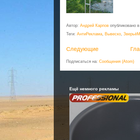
Автор:
Андрей Карпов
опубликовано 
Теги:
АнтиРеклама
,
Вывеско
,
ЗверьёМ
Следующие
Гла
Подписаться на:
Сообщения (Atom)
Ещё немного рекламы