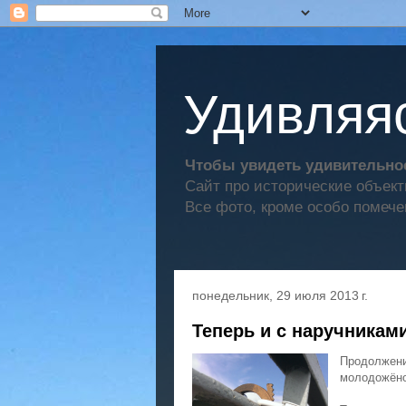
Удивляяс
Чтобы увидеть удивительное
Сайт про исторические объек
Все фото, кроме особо помече
понедельник, 29 июля 2013 г.
Теперь и с наручникам
Продолжен
молодожёно