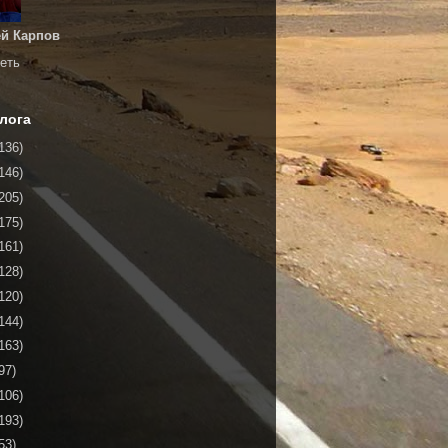
й Карпов
еть
лога
136)
146)
205)
175)
161)
128)
120)
144)
163)
97)
106)
193)
53)