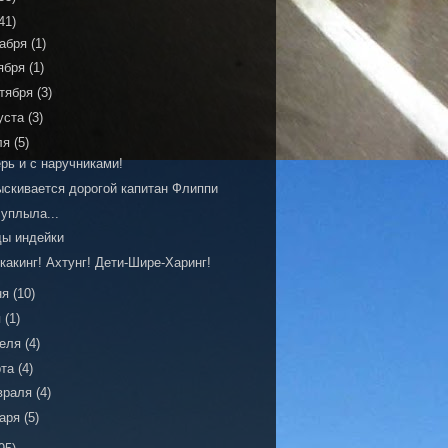
41)
кабря
(1)
ября
(1)
тября
(3)
уста
(3)
ля
(5)
рь и с наручниками!
ыскивается дорогой капитан Флиппи
уплыла...
ды индейки
какинг! Ахтунг! Дети-Шире-Харинг!
ня
(10)
я
(1)
реля
(4)
рта
(4)
враля
(4)
варя
(5)