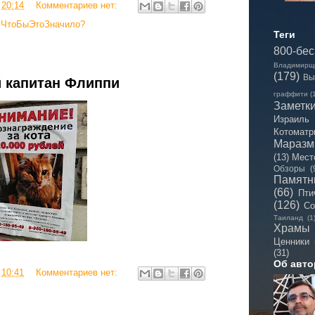
в
20:14
Комментариев нет:
,
ЧтоБыЭтоЗначило?
Теги
800-бе
Владимирщ
(179)
Вы
й капитан Флиппи
граффити
(
Заметк
Израиль
Котоматр
Мараз
(13)
Мест
Обзоры
(
Памятн
(66)
Пти
(126)
Со
Таиланд
(1
Храмы
Ценники
(31)
Об авто
в
10:41
Комментариев нет: