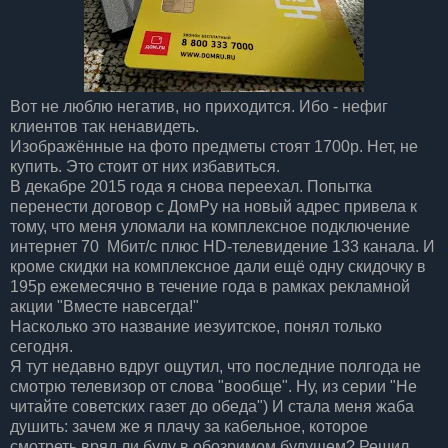
Вот не люблю негатив, но приходится. Ибо - нефиг
клиентов так ненавидеть.
Изображённые на фото предметы стоят 1700р. Нет, не
купить. Это стоит от них избавиться.
В декабре 2015 года я снова переехал. Попытка
перенести договор с ДомРу на новый адрес привела к
тому, что меня уломали на комплексное подключение
интернет 70 Мбит/с плюс HD-телевидение 133 канала. И
кроме скидки на комплексное дали ещё одну скидочку в
195р ежемесячно в течение года в рамках рекламной
акции "Вместе навсегда!"
Насколько это название иезуитское, понял только
сегодня.
Я тут недавно вдруг ощутил, что последние полгода не
смотрю телевизор от слова "вообще". Ну, из серии "Не
читайте советских газет до обеда") И стала меня жаба
душить: зачем же я плачу за кабельное, которое
смотреть вряд ли буду в обозримом будущем? Решил