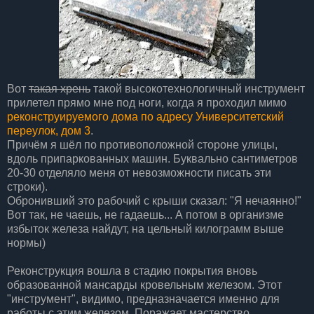
Вот
такая хрень
такой высокотехнологичный инструмент
прилетел прямо мне под ноги, когда я проходил мимо
реконструируемого дома по адресу Университетский
переулок, дом 3
.
Причём я шёл по противоположной стороне улицы,
вдоль припаркованных машин. Буквально сантиметров
20-30 отделяло меня от невозможности писать эти
строки).
Обронивший это рабочий с крыши сказал: "Я нечаянно!"
Вот так, не чаешь, не гадаешь... А потом в организме
избыток железа найдут, на цельный килограмм выше
нормы)
Реконструкция вошла в стадию покрытия вновь
образованной мансарды кровельным железом. Этот
"инструмент", видимо, предназначается именно для
работы с этим железом. Поражает мастерство