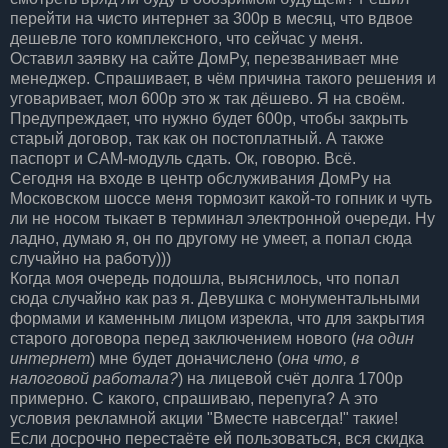
перейти на чисто интернет за 300р в месяц, что вдвое
дешевле того комплексного, что сейчас у меня.
Оставил заявку на сайте ДомРу, перезванивает мне
менеджер. Спрашивает, в чём причина такого решения и
уговаривает, мол 600р это ж так дёшево. Я на своём.
Предупреждает, что нужно будет 600р, чтобы закрыть
старый договор, так как он постоплатный. А также
паспорт и CAM-модуль сдать. Ок, говорю. Всё.
Сегодня на входе в центр обслуживания ДомРу на
Московском шоссе меня тормозит какой-то гопник и чуть
ли не носом тыкает в терминал электронной очереди. Ну
ладно, думаю я, он по другому не умеет, а попал сюда
случайно на работу)))
Когда моя очередь подошла, выяснилось, что попал
сюда случайно как раз я. Девушка с монументальными
формами и каменным лицом изрекла, что для закрытия
старого договора перед заключением нового (
на один
интернет
) мне будет доначислено (
она что, в
налоговой работала?
) на лицевой счёт долга 1700р
примерно. С какого, спрашиваю, перепуга? А это
условия рекламной акции "Вместе навсегда!" такие!
Если досрочно перестаёте ей пользоваться, вся скидка