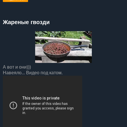
Жареные гвозди
А вот и они)))
Навеяло... Видео под катом.