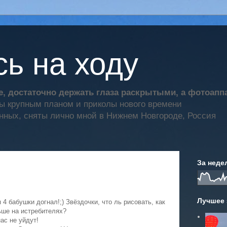
ь на ходу
, достаточно держать глаза раскрытыми, а фотоап
ты крупным планом и приколы нового времени
нных, сняты лично мной в Нижнем Новгороде, Россия
За неде
Лучшее 
я 4 бабушки догнал!;) Звёздочки, что ль рисовать, как
ьше на истребителях?
ас не уйдут!