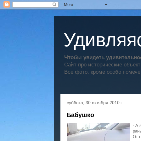
Удивляяс
Чтобы увидеть удивительное
Сайт про исторические объек
Все фото, кроме особо помече
суббота, 30 октября 2010 г.
Бабушко
- А 
ран
От н