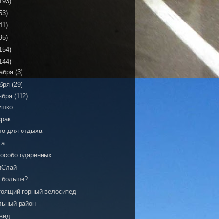
193)
53)
41)
95)
154)
144)
кабря
(3)
ября
(29)
ября
(112)
ушко
зрак
то для отдыха
та
 особо одарённых
иСлай
о больше?
тоящий горный велосипед
льный район
вед