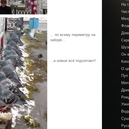
На 
Чис
Мез
Фла
Дом
... по всему периметру на
заборе...
Сер
Шуз
Он в
...а новые всё подлетают!
Кип
О ц
Пуп
Мил
Дре
Рож
Узк
Воды
Суш
Рус