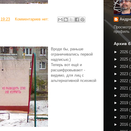
в
19:23
Комментариев нет:
Андре
Просмотр
профиль
Архив б
Вроде бы, раньше
►
2026
(
ограничивались первой
►
2025
(
надписью;)
Теперь вот ещё и
►
2024
(
расшифровывают -
►
2023
(
видимо, для лиц с
альтернативной психикой
►
2022
(
►
2021
(
►
2020
(
►
2019
(
►
2018
(
►
2017
(
►
2016
(