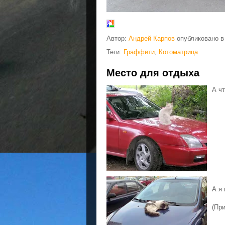
Автор:
Андрей Карпов
опубликовано 
Теги:
Граффити
,
Котоматрица
Место для отдыха
А ч
А я 
(Пр