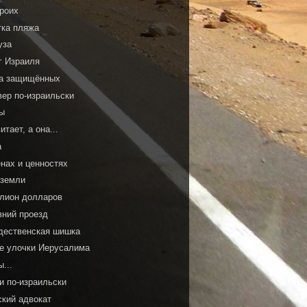
троих
тка пляжа
уза
г Израиля
а защищённых
вер по-израильски
ы
итает, а она...
а
енах и ценностях
 земли
лион долларов
вний проезд
дественская шишка
ие улочки Иерусалима
...
и по-израильски
ский адвокат