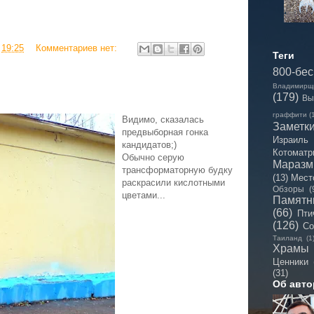
в
19:25
Комментариев нет:
Теги
800-бе
Владимирщ
(179)
Вы
граффити
(
Видимо, сказалась
Заметк
предвыборная гонка
Израиль
кандидатов;)
Котоматр
Обычно серую
Мараз
трансформаторную будку
(13)
Мест
раскрасили кислотными
Обзоры
(
цветами...
Памятн
(66)
Пти
(126)
Со
Таиланд
(1
Храмы
Ценники
(31)
Об авто