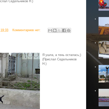
ислал Седельников Н.)
в
19:33
Комментариев нет:
Я ушла, а тень осталась;)
(Прислал Седельников
Н.)