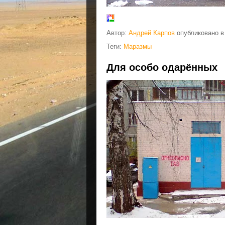
Автор:
Андрей Карпов
опубликовано 
Теги:
Маразмы
Для особо одарённых