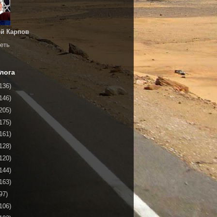
й Карпов
еть
лога
136)
146)
205)
175)
161)
128)
120)
144)
163)
97)
106)