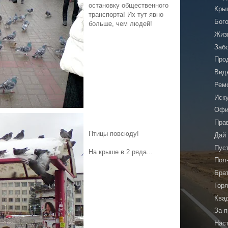
остановку общественного
Кры
транспорта! Их тут явно
Бог
больше, чем людей!
Жиз
Заб
Про
Видн
Рем
Иску
Офи
Пра
Птицы повсюду!
Дай
Пус
На крыше в 2 ряда...
Пол
Бра
Гор
Ква
За 
Нас