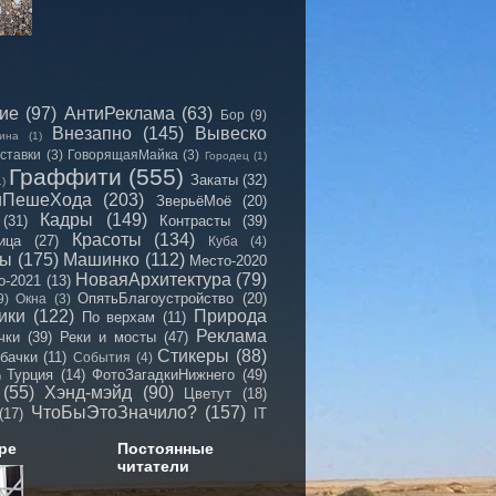
сие
(97)
АнтиРеклама
(63)
Бор
(9)
Внезапно
(145)
Вывеско
ина
(1)
ставки
(3)
ГоворящаяМайка
(3)
Городец
(1)
Граффити
(555)
Закаты
(32)
1)
иПешеХода
(203)
ЗверьёМоё
(20)
Кадры
(149)
(31)
Контрасты
(39)
Красоты
(134)
ица
(27)
Куба
(4)
мы
(175)
Машинко
(112)
Место-2020
НоваяАрхитектура
(79)
о-2021
(13)
ОпятьБлагоустройство
(20)
9)
Окна
(3)
ики
(122)
Природа
По верхам
(11)
Реклама
чки
(39)
Реки и мосты
(47)
Стикеры
(88)
бачки
(11)
События
(4)
Турция
(14)
ФотоЗагадкиНижнего
(49)
)
(55)
Хэнд-мэйд
(90)
Цветут
(18)
ЧтоБыЭтоЗначило?
(157)
(17)
IT
ре
Постоянные
читатели