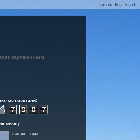
парат заряженным
лю нас посетили:
7
9
0
7
за месяц:
Зимние шары