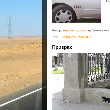
(Пр
Автор:
Андрей Карпов
опубликовано 
Теги:
Граффити
,
Машинко
Призрак