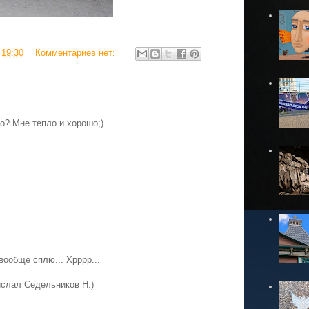
в
19:30
Комментариев нет:
то? Мне тепло и хорошо;)
вообще сплю... Хрррр...
ислал Седельников Н.)