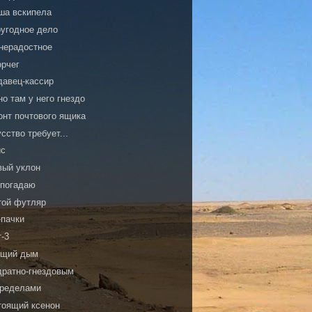
ша вскипела
оугодное дело
нерадостное
орчег
давец-кассир
о там у него гнездо
онт почтового ящика
сство требует...
с
вый уклон
 погадаю
той футляр
-пачки
т-3
ящий дым
дратно-гнездовым
пределами
тоящий ксенон