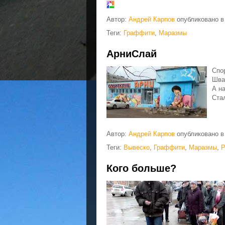
Автор:
Андрей Карпов
опубликовано 
Теги:
Граффити
,
Маразмы
АрниСлай
Спо
Шва
А н
Ста
Автор:
Андрей Карпов
опубликовано 
Теги:
Вывеско
,
Граффити
,
Маразмы
,
Р
Кого больше?