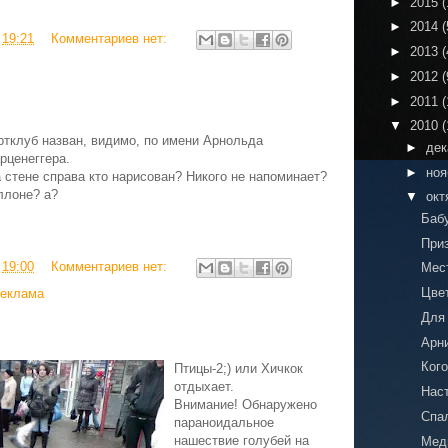
►
2015
(
►
2014
(
в
19:21
Комментариев нет:
►
2013
(
►
2012
(
►
2011
(
▼
2010
(
ртклуб назван, видимо, по имени Арнольда
►
де
рценеггера.
►
но
а стене справа кто нарисован? Никого не напоминает?
ллоне? а?
▼
окт
Баб
При
в
19:00
Комментариев нет:
Мес
Цве
еклама
Для
Арн
Ког
Птицы-2;) или Хичкок
отдыхает.
Нас
Внимание! Обнаружено
Спа
параноидальное
нашествие голубей на
Мед