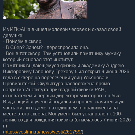
Из ИПФАНа вышел молодой человек и сказал своей
девушке:
- Пойдём в сквер.
- В Сбер? Зачем? - переспросила она.
- Вон в тот сквер. Там установили памятнику мужику,
который основал этот институт.
Памятник выдающемуся физику и академику Андрею
Викторовичу Гапонову-Грехову был открыт 9 июня 2026
года в сквере на пересечении улиц Ульянова и
Провиантской. Скульптура расположена прямо
напротив Института прикладной физики РАН,
основателем и первым директором которого он был.
Выдающийся ученый родился и провел значительную
часть жизни в доме, находившемся практически на
месте этого сквера. Монумент был установлен к 100-
летию со дня рождения физика (отмечалось 7 июня 2026
г.)
(
https://vestinn.ru/news/vesti/261759/
)