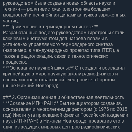
руководством была создана новая область науки и
техники — релятивистская электроника больших
мощностей и нелинейная динамика пучков заряженных
частиц.
* **Применение в термоядерном синтезе:**
Разработанные под его руководством гиротроны стали
ключевым инструментом для нагрева плазмы в
установках управляемого термоядерного синтеза
(например, в международных проектах типа ITER), а
также в радиолокации, связи и технологических
процессах.
* **Основание научной школы:** Он создал и возглавил
крупнейшую в мире научную школу радиофизиков и
специалистов по квантовой электронике в Горьком
(ныне Нижний Новгород).
### 2. Организационная и общественная деятельность
* **Создание ИПФ РАН:** Был инициатором создания,
основателем и многолетним директором (с 1976 по 2015
год) Института прикладной физики Российской академии
наук (ИПФ РАН) в Нижнем Новгороде, превратив его в
один из ведущих мировых центров радиофизических