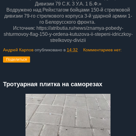
Дивизии 79 С.К. 3 У.А. 1 Б.Ф.»
Водружено над Рейхстагом бойцами 150-й стрелковой
дивизии 79-го стрелкового корпуса 3-й ударной армии 1-
го Белорусского фронта.
Источник: https://atributia.ru/news/znamya-pobedy-
shturmovoy-flag-150-y-ordena-kutuzova-ii-stepeni-idriczkoy-
strelkovoy-divizii
Андрей Карпов
опубликовано в
14:32
Комментариев нет:
Поделиться
Тротуарная плитка на саморезах