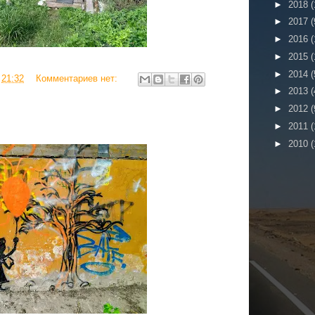
►
2018
(
►
2017
(
►
2016
(
►
2015
(
►
2014
(
в
21:32
Комментариев нет:
►
2013
(
►
2012
(
►
2011
(
►
2010
(