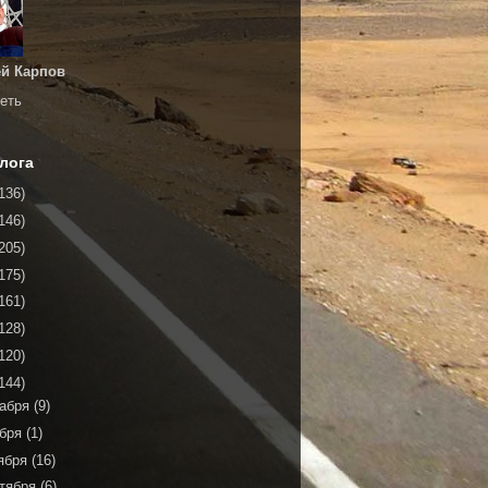
й Карпов
еть
лога
136)
146)
205)
175)
161)
128)
120)
144)
кабря
(9)
ября
(1)
ября
(16)
тября
(6)