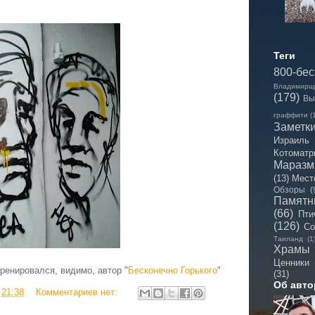
Теги
800-бе
Владимирщ
(179)
Вы
граффити
(
Заметк
Израиль
Котоматр
Мараз
(13)
Мест
Обзоры
(
Памятн
(66)
Пти
(126)
Со
Таиланд
(1
Храмы
Ценники
ренировался, видимо, автор "
Бесконечно Горького
"
(31)
Об авто
в
21:38
Комментариев нет: