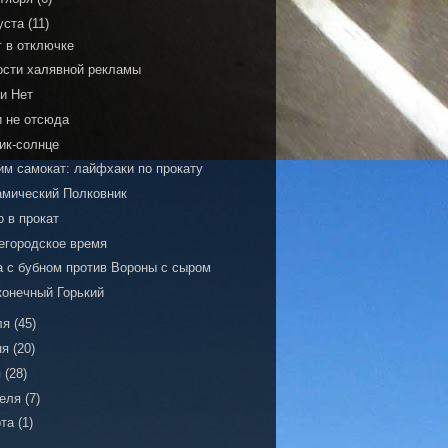
уста
(11)
г в отключке
ости халявной рекламы
 и Нет
и не отсюда
ик-солнце
им самокат: лайфхаки по прокату
амический Полковник
 в прокат
егородское время
а с бубном против Вороны с сыром
конечный Горький
ля
(45)
ня
(20)
я
(28)
реля
(7)
рта
(1)