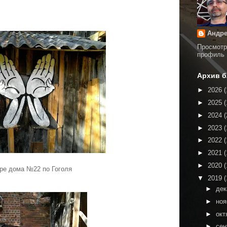
Андре
Просмотр
профиль
Архив б
►
2026
(
►
2025
(
►
2024
(
►
2023
(
►
2022
(
►
2021
(
►
2020
(
оре дома
№22 по
Гоголя
▼
2019
(
►
де
►
но
►
окт
►
сен