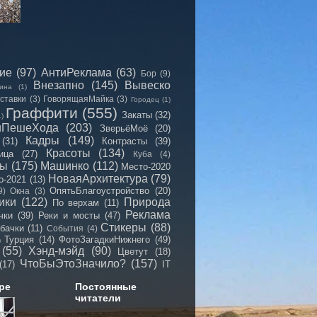
сие
(97)
АнтиРеклама
(63)
Бор
(9)
Внезапно
(145)
Вывеско
ина
(1)
ставки
(3)
ГоворящаяМайка
(3)
Городец
(1)
Граффити
(555)
Закаты
(32)
1)
иПешеХода
(203)
ЗверьёМоё
(20)
Кадры
(149)
(31)
Контрасты
(39)
Красоты
(134)
ица
(27)
Куба
(4)
мы
(175)
Машинко
(112)
Место-2020
НоваяАрхитектура
(79)
о-2021
(13)
ОпятьБлагоустройство
(20)
9)
Окна
(3)
ики
(122)
Природа
По верхам
(11)
Реклама
чки
(39)
Реки и мосты
(47)
Стикеры
(88)
бачки
(11)
События
(4)
Турция
(14)
ФотоЗагадкиНижнего
(49)
)
(55)
Хэнд-мэйд
(90)
Цветут
(18)
ЧтоБыЭтоЗначило?
(157)
(17)
IT
ре
Постоянные
читатели