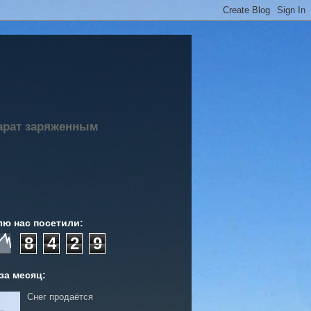
парат заряженным
лю нас посетили:
8
4
2
9
за месяц:
Снег продаётся