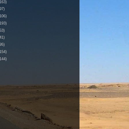
163)
97)
106)
193)
53)
41)
95)
154)
144)