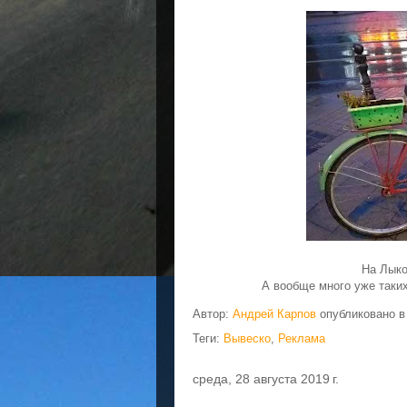
На Лыко
А вообще много уже так
Автор:
Андрей Карпов
опубликовано 
Теги:
Вывеско
,
Реклама
среда, 28 августа 2019 г.