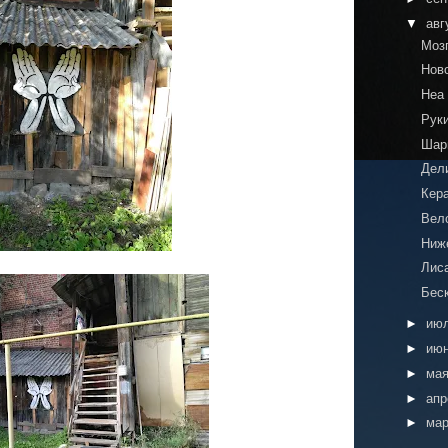
▼
авг
Моз
Нов
Неа
Рук
Шар
Дел
Кер
Вело
Ниж
Лис
Бес
►
ию
►
ию
►
ма
►
ап
►
ма