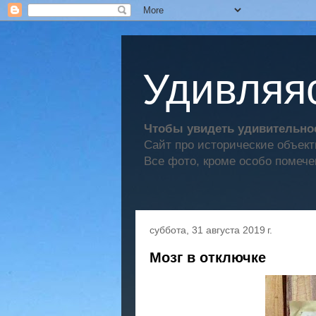
Удивляяс
Чтобы увидеть удивительное
Сайт про исторические объек
Все фото, кроме особо помече
суббота, 31 августа 2019 г.
Мозг в отключке