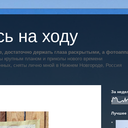
ь на ходу
, достаточно держать глаза раскрытыми, а фотоап
ты крупным планом и приколы нового времени
нных, сняты лично мной в Нижнем Новгороде, Россия
За неде
Лучшее 