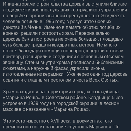
Инициаторами строительства церкви выступили близкие
люди десяти военнослужащих - сотрудников управления
по борьбе с организованной преступностью. Эти десять
человек погибли в 1996 году, в результате боевых
действий в Чечне. Именно в память об этих погибших
воинах, решили построить храм. Первоначально
церковь была построена не очень большая, площадью
чуть больше тридцати квадратных метров. Не много
позже, благодаря помощи спонсоров, к церкви возвели
притвор, расширили и соединили с основным объемом
звонницу. Стены внутри храма расписали библейскими
сюжетами, а наружный фасад украсили иконы,
изготовленные из керамики. Уже через один год церковь
освятили с главным престолом в честь Всех Святых.
Храм находится на территории городского кладбища
«Марьина Роща» в Советском районе. Кладбище было
устроено в 1939 году на городской окраине, в лесном
массиве с названием «Марьина Роща».
Это место известно с XVII века, в документах того
времени оно носит название «пустошь Марьино». По