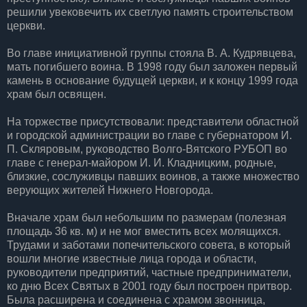
решили увековечить их светлую память строительством
церкви.
Во главе инициативной группы стояла В. А. Кудрявцева,
мать погибшего воина. В 1998 году был заложен первый
камень в основание будущей церкви, и к концу 1999 года
храм был освящен.
На торжестве присутствовали: представители областной
и городской администрации во главе с губернатором И.
П. Скляровым, руководство Волго-Вятского РУБОП во
главе с генерал-майором И. И. Кладницким, родные,
близкие, сослуживцы павших воинов, а также множество
верующих жителей Нижнего Новгорода.
Вначале храм был небольшим по размерам (полезная
площадь 36 кв. м) и не мог вместить всех молящихся.
Трудами и заботами попечительского совета, в который
вошли многие известные лица города и области,
руководители предприятий, частные предприниматели,
ко дню Всех Святых в 2001 году был построен притвор.
Была расширена и соединена с храмом звонница,