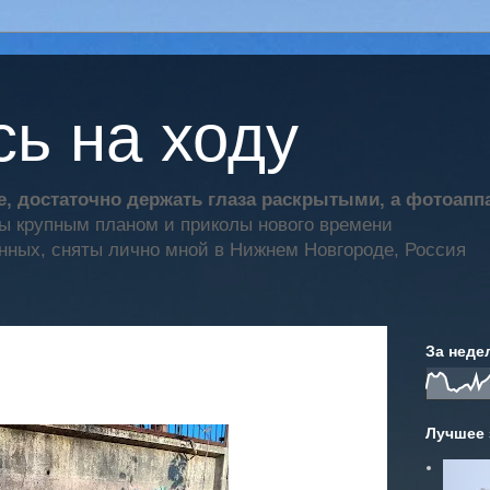
ь на ходу
, достаточно держать глаза раскрытыми, а фотоап
ты крупным планом и приколы нового времени
нных, сняты лично мной в Нижнем Новгороде, Россия
За неде
Лучшее 