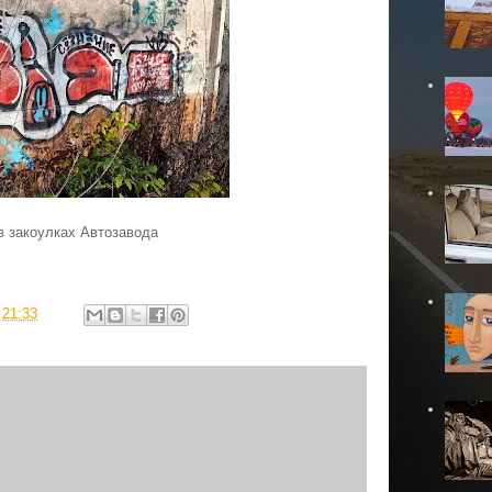
 в закоулках Автозавода
в
21:33