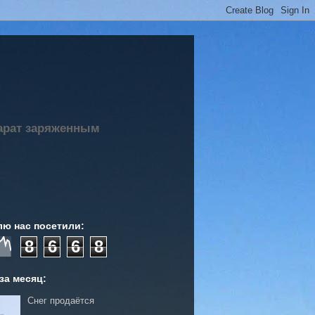
парат заряженным
лю нас посетили:
8
6
6
8
за месяц:
Снег продаётся