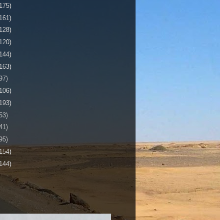
175)
161)
128)
120)
144)
163)
97)
106)
193)
53)
41)
95)
154)
144)