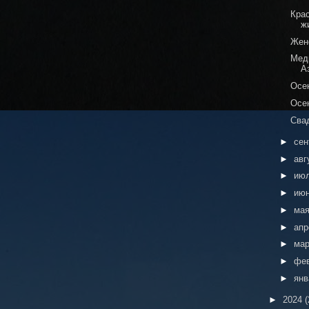
Кра
ж
Жен
Мед
А
Осе
Осе
Сва
►
сен
►
авг
►
ию
►
ию
►
ма
►
ап
►
ма
►
фе
►
ян
►
2024
(