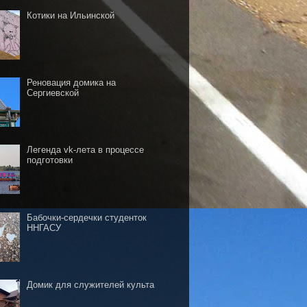
Котики на Ильинской
Реновация домика на
Сергиевской
Легенда vk-лета в процессе
подготовки
Бабочки-сердечки студенток
ННГАСУ
Домик для служителей культа