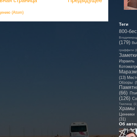
вная страница
Предыдущее
щению (Atom)
Теги
800-бе
Владимирщ
(179)
Вы
граффити
(
Заметк
Израиль
Котоматр
Мараз
(13)
Мест
Обзоры
(
Памятн
(66)
Пти
(126)
Со
Таиланд
(1
Храмы
Ценники
(31)
Об авто