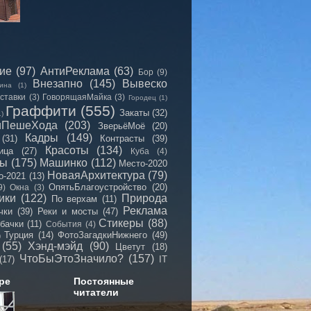
сие
(97)
АнтиРеклама
(63)
Бор
(9)
Внезапно
(145)
Вывеско
ина
(1)
ставки
(3)
ГоворящаяМайка
(3)
Городец
(1)
Граффити
(555)
Закаты
(32)
1)
иПешеХода
(203)
ЗверьёМоё
(20)
Кадры
(149)
(31)
Контрасты
(39)
Красоты
(134)
ица
(27)
Куба
(4)
мы
(175)
Машинко
(112)
Место-2020
НоваяАрхитектура
(79)
о-2021
(13)
ОпятьБлагоустройство
(20)
9)
Окна
(3)
ики
(122)
Природа
По верхам
(11)
Реклама
чки
(39)
Реки и мосты
(47)
Стикеры
(88)
бачки
(11)
События
(4)
Турция
(14)
ФотоЗагадкиНижнего
(49)
)
(55)
Хэнд-мэйд
(90)
Цветут
(18)
ЧтоБыЭтоЗначило?
(157)
(17)
IT
ре
Постоянные
читатели