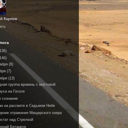
й Карпов
еть
лога
136)
146)
кабря
(8)
ября
(7)
ября
(13)
дная группа вровень с мостовой
нуха на Гоголя
е сознание
ан на рассвете в Седьмом Небе
ерние отражения Мещерского озера
остат над Стрелкой
ерний Бетанкур