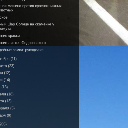
сная машина против краснокнижных
ивотных
ское
ный Шар Солнце на скамейке у
зимута
нние краски
нние листья Федоровского
дебные замки: рукоделия
тября
(11)
уста
(23)
ля
(12)
ня
(14)
я
(13)
реля
(18)
рта
(13)
враля
(5)
варя
(9)
205)