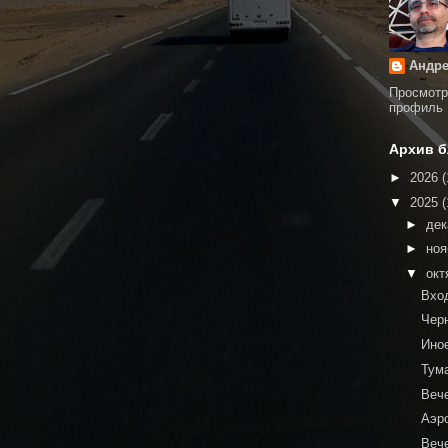
Андре
Просмотр
профиль
Архив б
►
2026
(
▼
2025
(
►
де
►
но
▼
окт
Вхо
Чер
Ино
Тум
Веч
Аэр
Веч