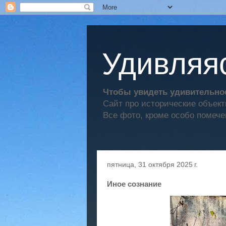
Удивляяс
Чтобы увидеть удивительное
Сайт про исторические объек
Все фото, кроме особо помече
пятница, 31 октября 2025 г.
Иное сознание