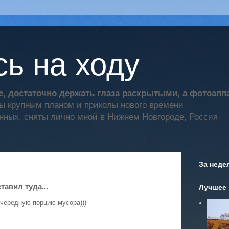
ь на ходу
, достаточно держать глаза раскрытыми, а фотоап
ты крупным планом и приколы нового времени
нных, сняты лично мной в Нижнем Новгороде, Россия
За неде
авил туда...
Лучшее 
 очередную порцию мусора)))