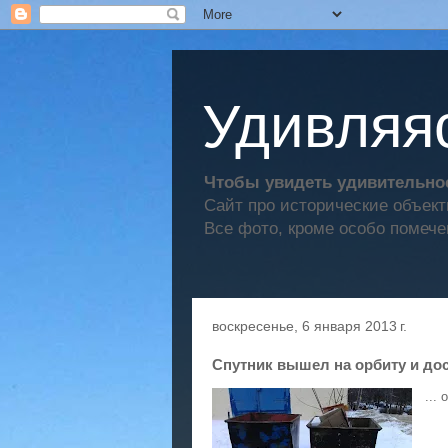
Удивляяс
Чтобы увидеть удивительное
Сайт про исторические объек
Все фото, кроме особо помече
воскресенье, 6 января 2013 г.
Спутник вышел на орбиту и дост
...