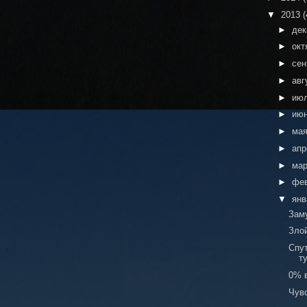
▼
2013
(
►
де
►
окт
►
сен
►
авг
►
ию
►
ию
►
ма
►
ап
►
ма
►
фе
▼
ян
Зам
Злой
Спу
ту
0% в
Чувс