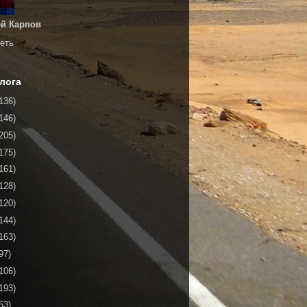
й Карпов
еть
лога
136)
146)
205)
175)
161)
128)
120)
144)
163)
97)
106)
193)
53)