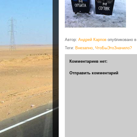
Автор:
Андрей Карпов
опубликовано 
Теги:
Внезапно
,
ЧтоБыЭтоЗначило?
Комментариев нет:
Отправить комментарий