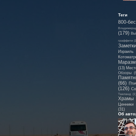
Теги
800-бе
Владимирщ
(179)
Вы
граффити
(
Заметк
Израиль
Котоматр
Мараз
(13)
Мест
Обзоры
(
Памятн
(66)
Пти
(126)
Со
Таиланд
(1
Храмы
Ценники
(31)
Об авто