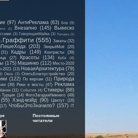
сие
(97)
АнтиРеклама
(63)
Бор
(9)
Внезапно
(145)
Вывеско
ина
(1)
ставки
(3)
ГоворящаяМайка
(3)
Городец
(1)
Граффити
(555)
Закаты
(32)
1)
иПешеХода
(203)
ЗверьёМоё
(20)
Кадры
(149)
(31)
Контрасты
(39)
Красоты
(134)
ица
(27)
Куба
(4)
мы
(175)
Машинко
(112)
Место-2020
НоваяАрхитектура
(79)
о-2021
(13)
ОпятьБлагоустройство
(20)
9)
Окна
(3)
ики
(122)
Природа
По верхам
(11)
Реклама
чки
(39)
Реки и мосты
(47)
Стикеры
(88)
бачки
(11)
События
(4)
Турция
(14)
ФотоЗагадкиНижнего
(49)
)
(55)
Хэнд-мэйд
(90)
Цветут
(18)
ЧтоБыЭтоЗначило?
(157)
(17)
IT
ре
Постоянные
читатели