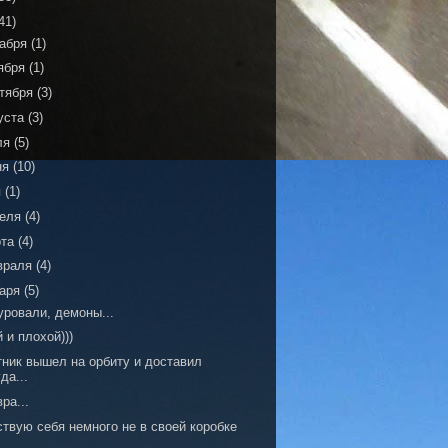
41)
кабря
(1)
ября
(1)
тября
(3)
уста
(3)
ля
(5)
ня
(10)
я
(1)
реля
(4)
рта
(4)
враля
(4)
варя
(5)
уровали, демоны...
 и плохой)))
тник вышел на орбиту и доставил
да...
ра...
твую себя немного не в своей коробке