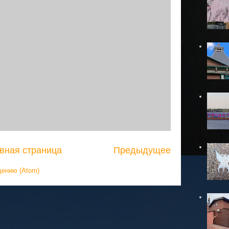
вная страница
Предыдущее
щению (Atom)