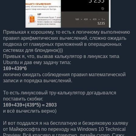
Привыкая к хорошему, то есть к логичному выполнению
правил арифметических вычислений, сложно ожидать
подвоха от гламурных приложений в операционных
системах для блондинок)))
Привык я, что, вызвав калькулятор в линуксах типа
Ubuntu и дав ему задачу типа:
169+439*6
логично ожидать соблюдения правил математической
записи и порядка вычислений.
То есть линуксовый тру-калькулятор догадывался
поставить скобки:
169+
439+
(439*5) = 2803
и всё вычислить верно)
И вот поддался я на бесплатную и безкряковую халяву
от Майкрософта по переходу на Windows 10 Technical
Preview. Всё красиво и гламурно, дизайн супер. Сижу,