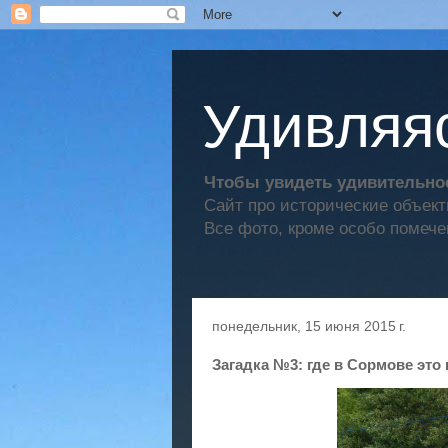
Удивляяс
Чтобы увидеть удивительное
Сайт про исторические объек
Все фото, кроме особо помече
понедельник, 15 июня 2015 г.
Загадка №3: где в Сормове это