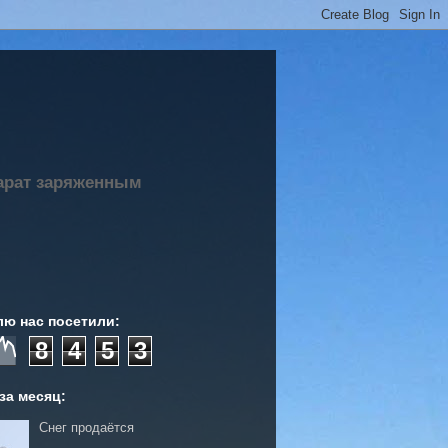
парат заряженным
лю нас посетили:
8
4
5
3
за месяц:
Снег продаётся