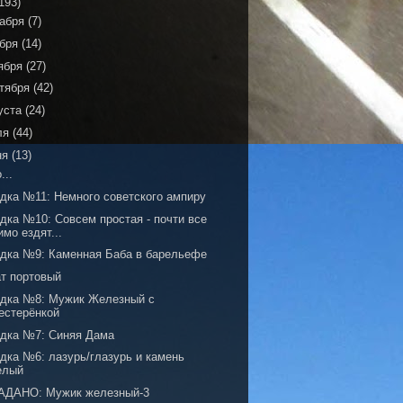
193)
кабря
(7)
ября
(14)
ября
(27)
тября
(42)
уста
(24)
ля
(44)
ня
(13)
...
адка №11: Немного советского ампиру
дка №10: Совсем простая - почти все
имо ездят...
адка №9: Каменная Баба в барельефе
ат портовый
адка №8: Мужик Железный с
естерёнкой
адка №7: Синяя Дама
дка №6: лазурь/глазурь и камень
елый
АДАНО: Мужик железный-3