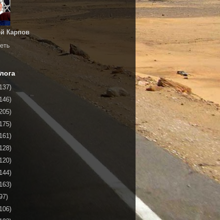
й Карпов
еть
лога
137)
146)
205)
175)
161)
128)
120)
144)
163)
97)
106)