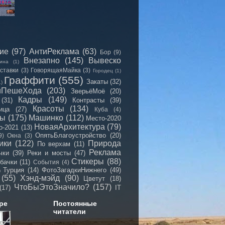
сие
(97)
АнтиРеклама
(63)
Бор
(9)
Внезапно
(145)
Вывеско
ина
(1)
ставки
(3)
ГоворящаяМайка
(3)
Городец
(1)
Граффити
(555)
Закаты
(32)
1)
иПешеХода
(203)
ЗверьёМоё
(20)
Кадры
(149)
(31)
Контрасты
(39)
Красоты
(134)
ица
(27)
Куба
(4)
мы
(175)
Машинко
(112)
Место-2020
НоваяАрхитектура
(79)
о-2021
(13)
ОпятьБлагоустройство
(20)
9)
Окна
(3)
ики
(122)
Природа
По верхам
(11)
Реклама
чки
(39)
Реки и мосты
(47)
Стикеры
(88)
бачки
(11)
События
(4)
Турция
(14)
ФотоЗагадкиНижнего
(49)
)
(55)
Хэнд-мэйд
(90)
Цветут
(18)
ЧтоБыЭтоЗначило?
(157)
(17)
IT
ре
Постоянные
читатели