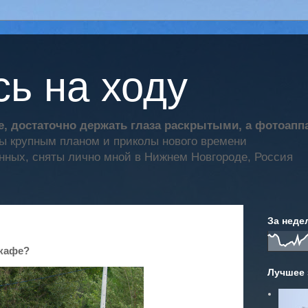
ь на ходу
, достаточно держать глаза раскрытыми, а фотоап
ты крупным планом и приколы нового времени
нных, сняты лично мной в Нижнем Новгороде, Россия
За неде
 кафе?
Лучшее 