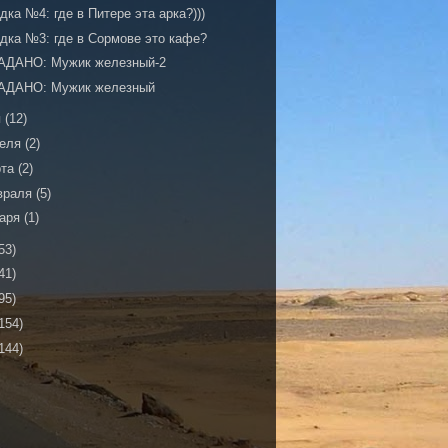
дка №4: где в Питере эта арка?)))
адка №3: где в Сормове это кафе?
АДАНО: Мужик железный-2
АДАНО: Мужик железный
я
(12)
реля
(2)
рта
(2)
враля
(5)
варя
(1)
53)
41)
95)
154)
144)