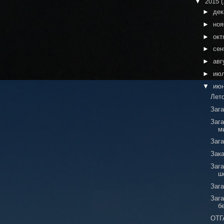
▼
2015
(
►
де
►
но
►
окт
►
сен
►
авг
►
ию
▼
ию
Лето
Заг
Зага
м
Заг
Зак
Заг
ш
Заг
Зага
б
ОТГ