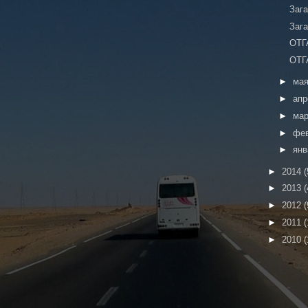
Зага
Заг
ОТГ
ОТГ
►
ма
►
ап
►
ма
►
фе
►
ян
►
2014
(
►
2013
(
►
2012
(
►
2011
(
►
2010
(