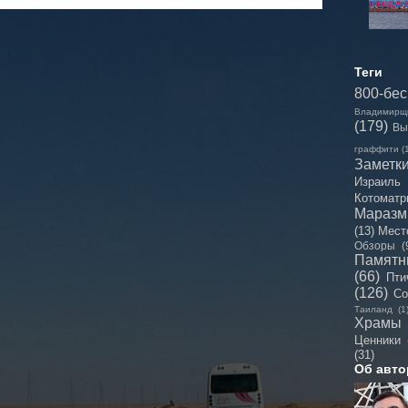
Теги
800-бе
Владимирщ
(179)
Вы
граффити
(
Заметк
Израиль
Котоматр
Мараз
(13)
Мест
Обзоры
(
Памятн
(66)
Пти
(126)
Со
Таиланд
(1
Храмы
Ценники
(31)
Об авто