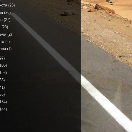
уста
(26)
ля
(26)
ня
(27)
я
(23)
реля
(2)
рта
(2)
варя
(1)
97)
106)
193)
53)
41)
95)
154)
144)