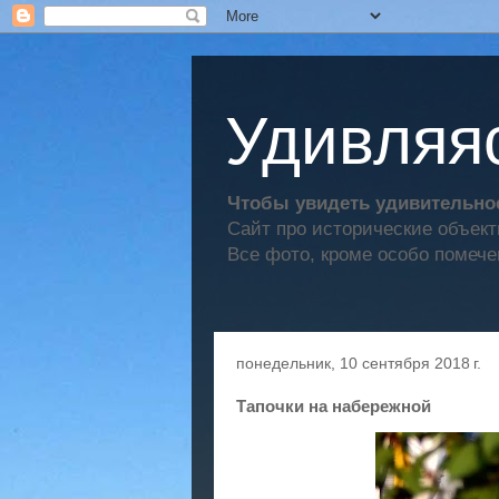
Удивляяс
Чтобы увидеть удивительное
Сайт про исторические объек
Все фото, кроме особо помече
понедельник, 10 сентября 2018 г.
Тапочки на набережной