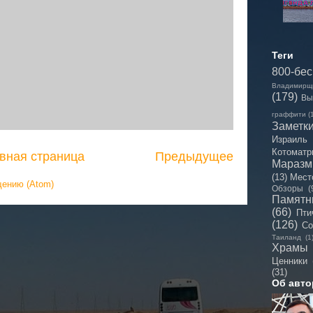
Теги
800-бе
Владимирщ
(179)
Вы
граффити
(
Заметк
Израиль
Котоматр
вная страница
Предыдущее
Мараз
(13)
Мест
щению (Atom)
Обзоры
(
Памятн
(66)
Пти
(126)
Со
Таиланд
(1
Храмы
Ценники
(31)
Об авто