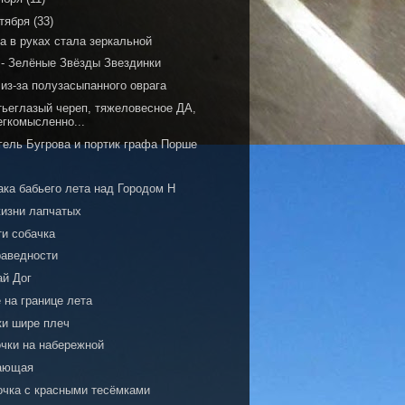
тября
(33)
а в руках стала зеркальной
 - Зелёные Звёзды Звездинки
из-за полузасыпанного оврага
тьеглазый череп, тяжеловесное ДА,
егкомысленно...
гель Бугрова и портик графа Порше
ака бабьего лета над Городом Н
жизни лапчатых
ти собачка
раведности
ай Дог
 на границе лета
ки шире плеч
очки на набережной
ающая
очка с красными тесёмками