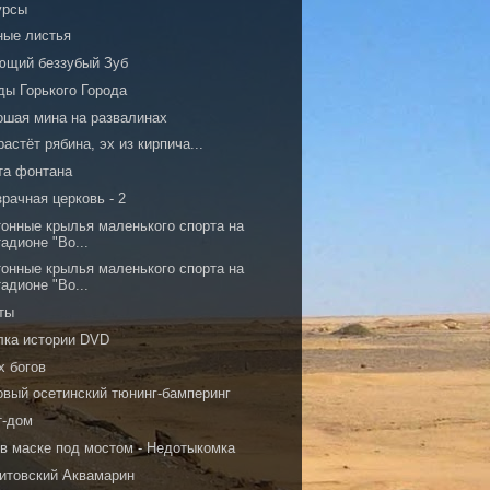
урсы
ные листья
ющий беззубый Зуб
ды Горького Города
ошая мина на развалинах
растёт рябина, эх из кирпича...
та фонтана
рачная церковь - 2
тонные крылья маленького спорта на
тадионе "Во...
тонные крылья маленького спорта на
тадионе "Во...
ты
лка истории DVD
х богов
овый осетинский тюнинг-бамперинг
т-дом
 в маске под мостом - Недотыкомка
итовский Аквамарин