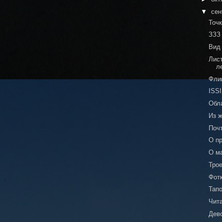
▼
сен
Точк
ЗЗЗ
Вид 
Лис
л
Фли
ISSI
Обл
Из 
Поч
О п
О м
Трое
Фот
Тап
Чит
Дев