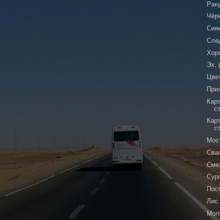
Рак
Чёр
Сия
Сле
Хор
Эх, 
Цве
Приз
Кар
с
Кар
с
Мос
Сва
Сме
Сур
Пос
Лис
Мол