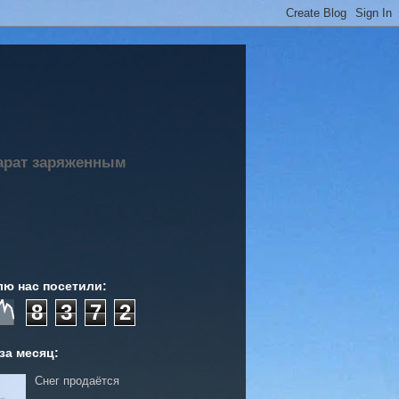
парат заряженным
лю нас посетили:
8
3
7
2
за месяц:
Снег продаётся