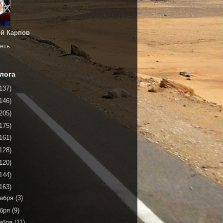
й Карпов
еть
лога
137)
146)
205)
175)
161)
128)
120)
144)
163)
кабря
(3)
ября
(9)
ября
(11)