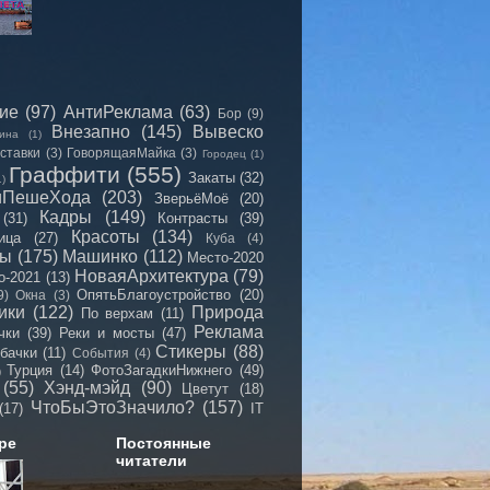
сие
(97)
АнтиРеклама
(63)
Бор
(9)
Внезапно
(145)
Вывеско
ина
(1)
ставки
(3)
ГоворящаяМайка
(3)
Городец
(1)
Граффити
(555)
Закаты
(32)
1)
иПешеХода
(203)
ЗверьёМоё
(20)
Кадры
(149)
(31)
Контрасты
(39)
Красоты
(134)
ица
(27)
Куба
(4)
мы
(175)
Машинко
(112)
Место-2020
НоваяАрхитектура
(79)
о-2021
(13)
ОпятьБлагоустройство
(20)
9)
Окна
(3)
ики
(122)
Природа
По верхам
(11)
Реклама
чки
(39)
Реки и мосты
(47)
Стикеры
(88)
бачки
(11)
События
(4)
Турция
(14)
ФотоЗагадкиНижнего
(49)
)
(55)
Хэнд-мэйд
(90)
Цветут
(18)
ЧтоБыЭтоЗначило?
(157)
(17)
IT
ре
Постоянные
читатели