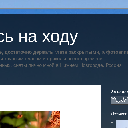
ь на ходу
, достаточно держать глаза раскрытыми, а фотоап
ты крупным планом и приколы нового времени
нных, сняты лично мной в Нижнем Новгороде, Россия
За неде
Лучшее 