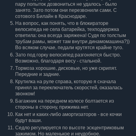
пару попыток дозвониться не удалось - было
занято. Зато потом они перезвонили сами. С
сотового Билайн в Краснодаре.
На вопрос, как понять, что в блокираторе
велосипеда не села батарейка, техподдержка
ответила: она всегда заряжена! Судя по толстым
трубам рамы, может там внутри динамомашина?))
Во всяком случае, педали крутятся крайне туго.
Зато под горку велосипед разгоняется быстро.
Возможно, благодаря весу - стальной.
Тормоза хорошие, дисковые, но уже скрипят.
Передние и задние.
Крутилка на руле справа, которую я сначала
принял за переключатель скоростей, оказалась
звонком!
Багажник на переднем колесе болтается из
стороны в сторону, прижима нет.
Как нет и каких-либо амортизаторов - все кочки
будут ваши.
Седло регулируется по высоте эскцентриковым
зажимом. Но маленькое и неудобное.