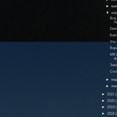
►
ма
▼
ап
Всё,
Л
Dan
Бап
Что 
Воро
MR.
ф
Зак
Стол
►
ма
►
ян
►
2021
(
►
2020
(
►
2019
(
►
2018
(