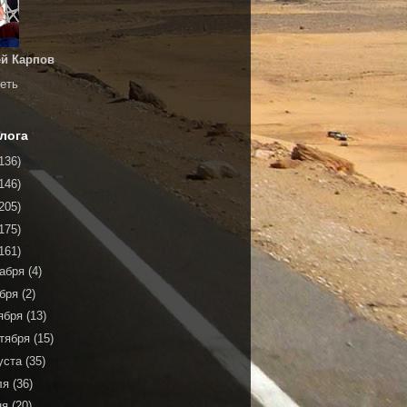
й Карпов
еть
лога
136)
146)
205)
175)
161)
кабря
(4)
ября
(2)
ября
(13)
тября
(15)
уста
(35)
ля
(36)
ня
(20)