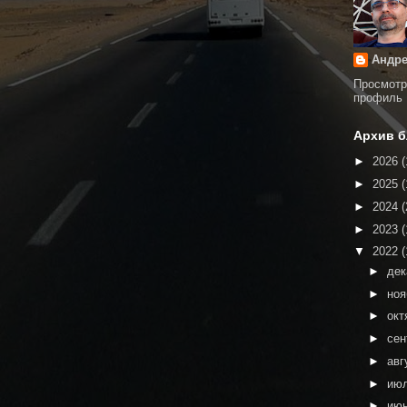
Андре
Просмотр
профиль
Архив б
►
2026
(
►
2025
(
►
2024
(
►
2023
(
▼
2022
(
►
де
►
но
►
окт
►
сен
►
авг
►
ию
►
ию