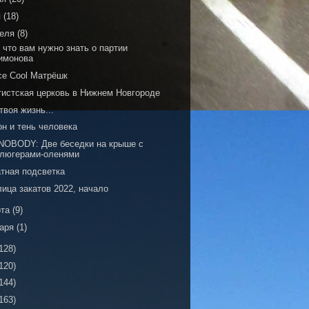
я
(18)
реля
(8)
 что вам нужно знать о партии
имонова
ce Cool Матрёшк
тистская церковь в Нижнем Новгороде
твоя жизнь...
н и тень человека
NOBODY: Две беседки на крыше с
люгерами-оленями
атная подсветка
ица закатов 2022, начало
рта
(9)
варя
(1)
128)
120)
144)
163)