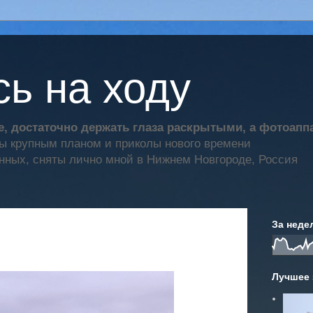
ь на ходу
, достаточно держать глаза раскрытыми, а фотоап
ты крупным планом и приколы нового времени
нных, сняты лично мной в Нижнем Новгороде, Россия
За неде
Лучшее 