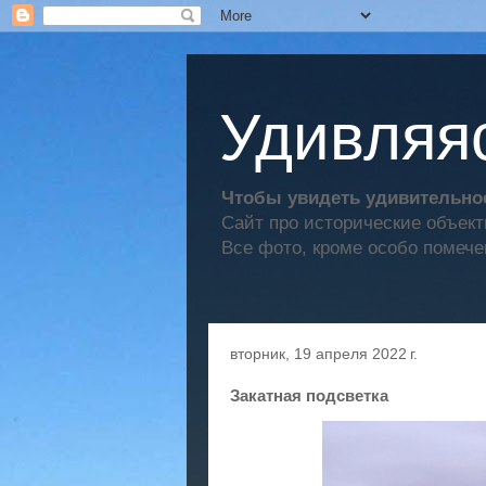
Удивляяс
Чтобы увидеть удивительное
Сайт про исторические объек
Все фото, кроме особо помече
вторник, 19 апреля 2022 г.
Закатная подсветка