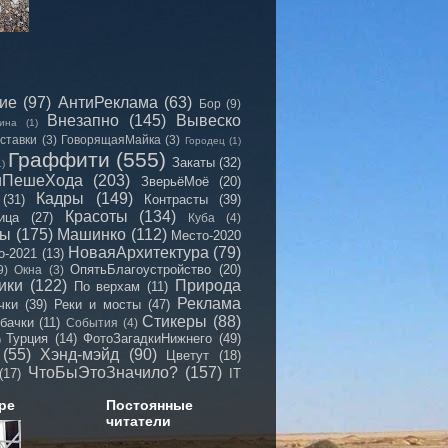
сие
(97)
АнтиРеклама
(63)
Бор
(9)
Внезапно
(145)
Вывеско
ина
(1)
ставки
(3)
ГоворящаяМайка
(3)
Городец
(1)
Граффити
(555)
Закаты
(32)
1)
иПешеХода
(203)
ЗверьёМоё
(20)
Кадры
(149)
(31)
Контрасты
(39)
Красоты
(134)
ица
(27)
Куба
(4)
мы
(175)
Машинко
(112)
Место-2020
НоваяАрхитектура
(79)
о-2021
(13)
ОпятьБлагоустройство
(20)
9)
Окна
(3)
ики
(122)
Природа
По верхам
(11)
Реклама
чки
(39)
Реки и мосты
(47)
Стикеры
(88)
бачки
(11)
События
(4)
Турция
(14)
ФотоЗагадкиНижнего
(49)
)
(55)
Хэнд-мэйд
(90)
Цветут
(18)
ЧтоБыЭтоЗначило?
(157)
(17)
IT
ре
Постоянные
читатели