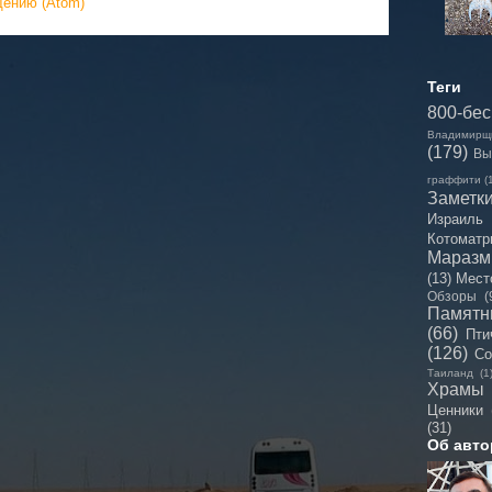
щению (Atom)
Теги
800-бе
Владимирщ
(179)
Вы
граффити
(
Заметк
Израиль
Котоматр
Мараз
(13)
Мест
Обзоры
(
Памятн
(66)
Пти
(126)
Со
Таиланд
(1
Храмы
Ценники
(31)
Об авто