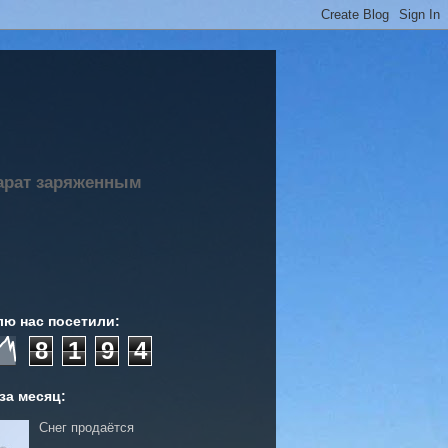
парат заряженным
лю нас посетили:
8
1
9
4
за месяц:
Снег продаётся