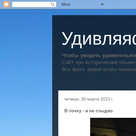
Удивляяс
Чтобы увидеть удивительное
Сайт про исторические объек
Все фото, кроме особо помече
четверг, 30 марта 2023 г.
В точку - и не стыдно