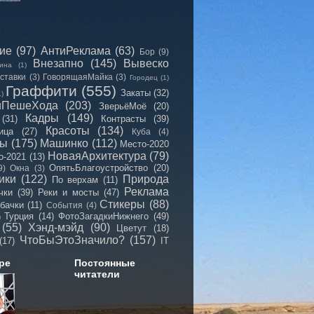
сие
(97)
АнтиРеклама
(63)
Бор
(9)
Внезапно
(145)
Вывеско
ина
(1)
ставки
(3)
ГоворящаяМайка
(3)
Городец
(1)
Граффити
(555)
Закаты
(32)
1)
иПешеХода
(203)
ЗверьёМоё
(20)
Кадры
(149)
(31)
Контрасты
(39)
Красоты
(134)
ица
(27)
Куба
(4)
мы
(175)
Машинко
(112)
Место-2020
НоваяАрхитектура
(79)
о-2021
(13)
ОпятьБлагоустройство
(20)
9)
Окна
(3)
ики
(122)
Природа
По верхам
(11)
Реклама
чки
(39)
Реки и мосты
(47)
Стикеры
(88)
бачки
(11)
События
(4)
Турция
(14)
ФотоЗагадкиНижнего
(49)
)
(55)
Хэнд-мэйд
(90)
Цветут
(18)
ЧтоБыЭтоЗначило?
(157)
(17)
IT
ре
Постоянные
читатели