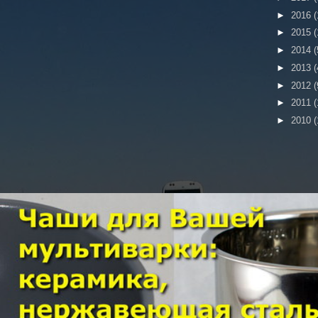
►
2016
(
►
2015
(
►
2014
(
►
2013
(
►
2012
(
►
2011
(
►
2010
(