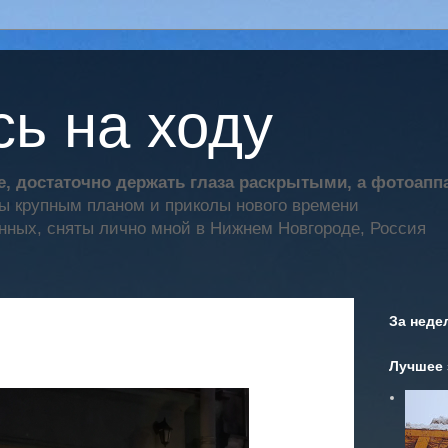
ь на ходу
, достаточно держать глаза раскрытыми, а фотоап
ты крупным планом и приколы нового времени
нных, сняты лично мной в Нижнем Новгороде, Россия
За неде
Лучшее 