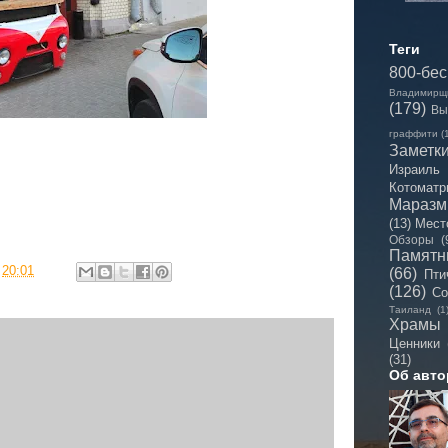
Теги
800-бе
Владимирщ
(179)
Вы
граффити
(
Заметк
Израиль
Котоматр
Мараз
(13)
Мест
Обзоры
(
Памятн
в
20:01
(66)
Пти
(126)
Со
Таиланд
(1
Храмы
Ценники
(31)
Об авто