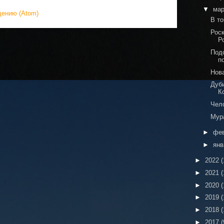
▼
ма
щению (Atom)
В то
Рос
Р
Под
п
Нов
Дуб
К
Чело
Мур
►
фе
►
ян
►
2022
(
►
2021
(
►
2020
(
►
2019
(
►
2018
(
►
2017
(