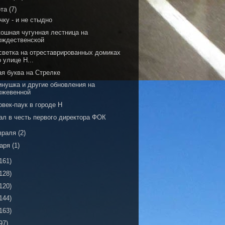
рта
(7)
чку - и не стыдно
кошная чугунная лестница на
ождественской
светка на отреставрированных домиках
о улице Н...
ая буква на Стрелке
инушка и другие обновления на
ожевенной
век-паук в городе Н
ал в честь первого директора ФОК
враля
(2)
варя
(1)
161)
128)
120)
144)
163)
97)