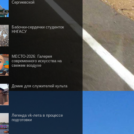
Сергиевской
Бабочки-сердечки студенток
ННГАСУ
МЕСТО-2026: Галерея
современного искусства на
свежем воздухе
Домик для служителей культа
Легенда vk-лета в процессе
подготовки