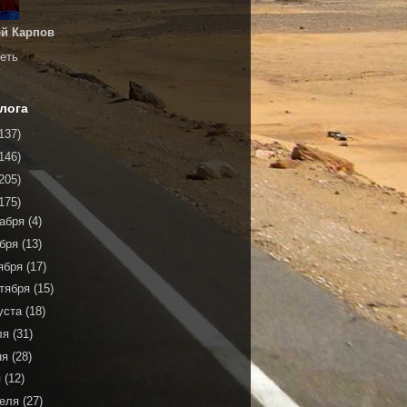
й Карпов
еть
лога
137)
146)
205)
175)
кабря
(4)
ября
(13)
ября
(17)
тября
(15)
уста
(18)
ля
(31)
ня
(28)
я
(12)
реля
(27)