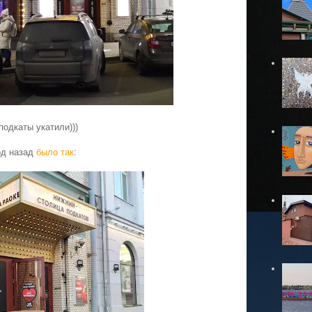
подкаты укатили)))
од назад
было так
: