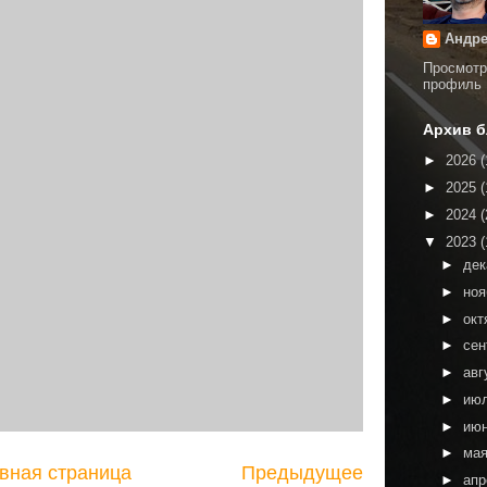
Андре
Просмотр
профиль
Архив б
►
2026
(
►
2025
(
►
2024
(
▼
2023
(
►
де
►
но
►
окт
►
сен
►
авг
►
ию
►
ию
►
ма
вная страница
Предыдущее
►
ап