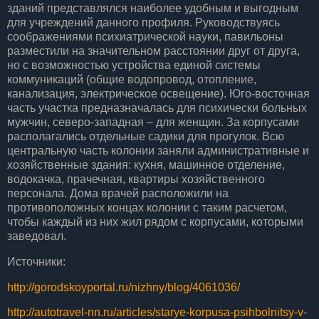
зданий представлялся наиболее удобным и выгодным
для учреждений данного профиля. Руководствуясь
соображениями психиатрической науки, павильоны
разместили на значительном расстоянии друг от друга,
но с возможностью устройства единой системы
коммуникаций (общие водопровод, отопление,
канализация, электрическое освещение). Юго-восточная
часть участка предназначалась для психически больных
мужчин, северо-западная – для женщин. За корпусами
располагались отдельные садики для прогулок. Всю
центральную часть колонии заняли административные и
хозяйственные здания: кухня, машинное отделение,
водокачка, прачечная, квартиры хозяйственного
персонала. Дома врачей расположили на
противоположных концах колонии с таким расчетом,
чтобы каждый из них жил рядом с корпусами, которыми
заведовал.
Источники:
http://gorodskoyportal.ru/nizhny/blog/4061036/
http://autotravel-nn.ru/articles/starye-korpusa-psihbolnitsy-v-