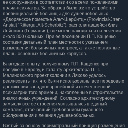
ее сооружения в соответствии со всеми пожеланиями
врача-психиатра. За образец было взято устройство
провинциальной больницы для душевнобольных
«Дворянское поместье Альт-Шербитц» (Provinzial-Jrren-
Anstalt “Rittergut Alt-Scherbitz”), располагавшейся близ
Лейпцига (Германия), где могло находиться на лечении
около 800 больных. При ее посещении П.П. Кащенко
составил детальный план местности с указанием
размещения больничных построек, а также поэтажные
планы основных больничных корпусов.
Благодаря опыту, полученному П.П. Кащенко при
поездке в Европу, и таланту архитектора П.П.
Малиновского проект колонии в Ляхово удалось
реализовать так, что были использованы все передовые
достижения западноевропейской и отечественной
психиатрии того времени, накопленные в строительстве
аналогичных учреждений. Согласно архитектурному
замыслу все ее строения увязывались в единый
комплекс, отвечавший требованиям гуманного
обслуживания и лечения душевнобольных.
Взятый за основу периметральный принцип размещения