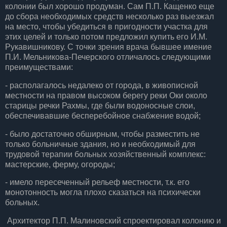
колонии был хорошо продуман. Сам П.П. Кащенко еще
до сбора необходимых средств несколько раз выезжал
на место, чтобы убедиться в пригодности участка для
этих целей и только потом предложил купить его И.М.
Рукавишникову. С точки зрения врача бывшее имение
П.И. Мельникова-Печерского отличалось следующими
преимуществами:
- располагалось недалеко от города, в живописной
местности на правом высоком берегу реки Оки около
старицы речки Рахмы, где были водоносные слои,
обеспечивавшие бесперебойное снабжение водой;
- было достаточно обширным, чтобы разместить не
только больничные здания, но и необходимый для
трудовой терапии больных хозяйственный комплекс:
мастерские, ферму, огороды;
- имело пересеченный рельеф местности, т.к. его
монотонность могла плохо сказаться на психически
больных.
Архитектор П.П. Малиновский спроектировал колонию и