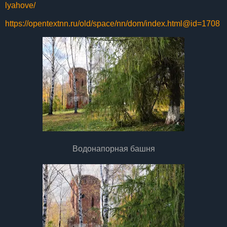
lyahove/
https://opentextnn.ru/old/space/nn/dom/index.html@id=1708
Водонапорная башня