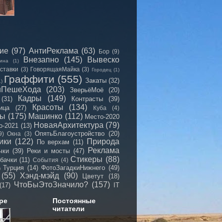
сие
(97)
АнтиРеклама
(63)
Бор
(9)
Внезапно
(145)
Вывеско
ина
(1)
ставки
(3)
ГоворящаяМайка
(3)
Городец
(1)
Граффити
(555)
Закаты
(32)
1)
иПешеХода
(203)
ЗверьёМоё
(20)
Кадры
(149)
(31)
Контрасты
(39)
Красоты
(134)
ица
(27)
Куба
(4)
мы
(175)
Машинко
(112)
Место-2020
НоваяАрхитектура
(79)
о-2021
(13)
ОпятьБлагоустройство
(20)
9)
Окна
(3)
ики
(122)
Природа
По верхам
(11)
Реклама
чки
(39)
Реки и мосты
(47)
Стикеры
(88)
бачки
(11)
События
(4)
Турция
(14)
ФотоЗагадкиНижнего
(49)
)
(55)
Хэнд-мэйд
(90)
Цветут
(18)
ЧтоБыЭтоЗначило?
(157)
(17)
IT
ре
Постоянные
читатели