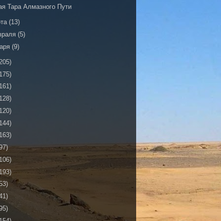
ая Тара Алмазного Пути
рта
(13)
враля
(5)
варя
(9)
205)
175)
161)
128)
120)
144)
163)
97)
106)
193)
53)
41)
95)
154)