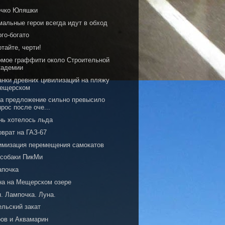
ечко Юляшки
мальные герои всегда идут в обход
го-богато
тайте, черти!
юмое граффити около Строительной
кадемии
анки древних цивилизаций на пляжу
ещерском
да предложение сильно превысило
прос после оче...
нь хотелось льда
оврат на ГАЗ-67
имизация перемещения самокатов
 собаки ПикМи
апочка
на на Мещерском озере
. Лампочка. Луна.
ельский закат
ров и Аквамарин