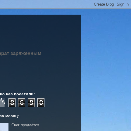
парат заряженным
лю нас посетили:
8
6
9
0
за месяц:
Снег продаётся