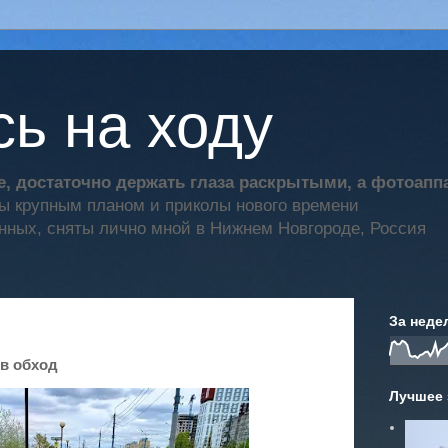
ь на ходу
, достаточно держать глаза раскрытыми, а фотоап
ты крупным планом и приколы нового времени
нных, сняты лично мной в Нижнем Новгороде, Россия
За неде
 в обход
Лучшее 