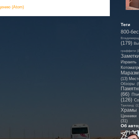
щению (Atom)
Теги
800-бе
Владимирщ
(179)
Вы
граффити
(
Заметк
Израиль
Котоматр
Мараз
(13)
Мест
Обзоры
(
Памятн
(66)
Пти
(126)
Со
Таиланд
(1
Храмы
Ценники
(31)
Об авто