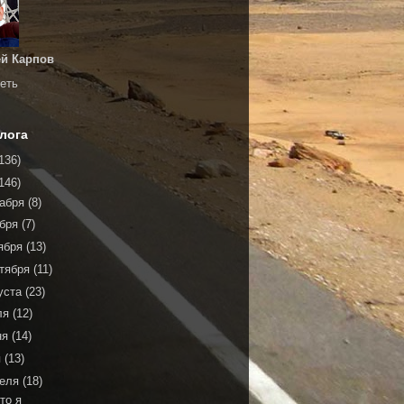
й Карпов
еть
лога
136)
146)
кабря
(8)
ября
(7)
ября
(13)
тября
(11)
уста
(23)
ля
(12)
ня
(14)
я
(13)
реля
(18)
то я