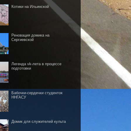
Котики на Ильинской
Реновация домика на
Сергиевской
Легенда vk-лета в процессе
подготовки
Бабочки-сердечки студенток
ННГАСУ
Домик для служителей культа