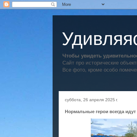
Удивляяс
Чтобы увидеть удивительное
Сайт про исторические объек
Все фото, кроме особо помече
суббота, 26 апреля 2025 г.
Нормальные герои всегда идут