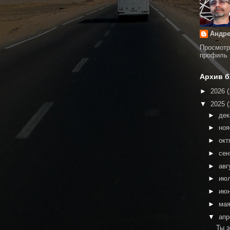
Андре
Просмотр
профиль
Архив б
►
2026
(
▼
2025
(
►
де
►
но
►
окт
►
сен
►
авг
►
ию
►
ию
►
ма
▼
ап
Ты э