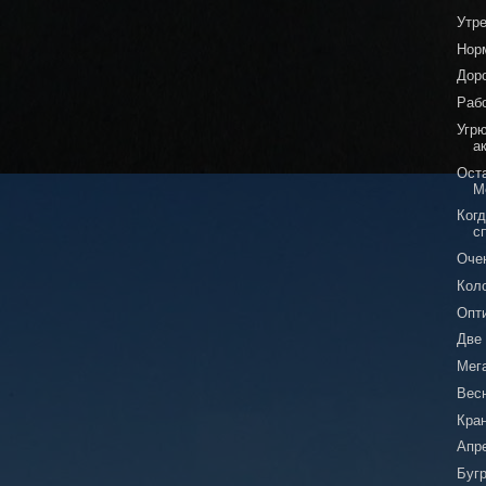
Утр
Нор
Доро
Рабо
Угр
а
Ост
М
Ког
с
Оче
Кол
Опт
Две
Мег
Вес
Кран
Апр
Буг