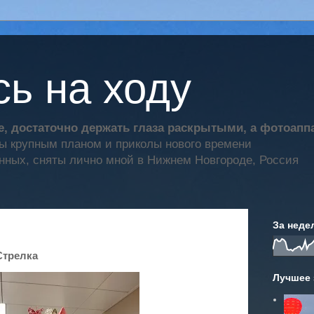
ь на ходу
, достаточно держать глаза раскрытыми, а фотоап
ты крупным планом и приколы нового времени
нных, сняты лично мной в Нижнем Новгороде, Россия
За неде
Стрелка
Лучшее 