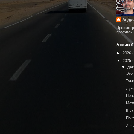
Андре
Просмотр
профиль
Архив б
►
2026
(
▼
2025
(
▼
де
Это
Тум
Луж
Нов
Матч
Шух
Пок
У Ф