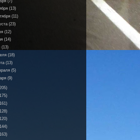
ября
(7)
ября
(13)
тября
(11)
уста
(23)
ля
(12)
ня
(14)
я
(13)
реля
(18)
рта
(13)
враля
(5)
варя
(9)
205)
175)
161)
128)
120)
144)
163)