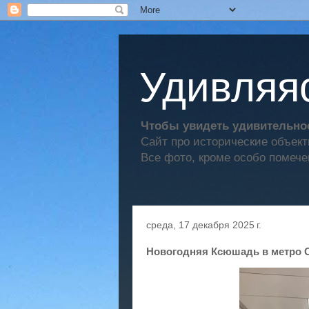
Удивляяс
Чтобы увидеть удивительное
Сайт про исторические объек
Все фото, кроме особо помече
среда, 17 декабря 2025 г.
Новогодняя Ксюшадь в метро 