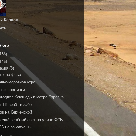
й Карпов
еть
лога
136)
146)
кабря
(8)
 точно фсьо
анно-морозное утро
ные снежинки
огодняя Ксюшадь в метро Стрелка
 ТВ зовёт в забег
ов на Керченской
а ещё зелёный свет на улице ФСБ
СБ не забалуешь