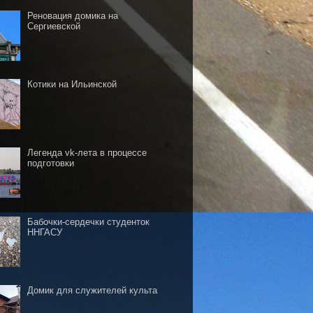
Реновация домика на
Сергиевской
Котики на Ильинской
Легенда vk-лета в процессе
подготовки
Бабочки-сердечки студенток
ННГАСУ
Домик для служителей культа