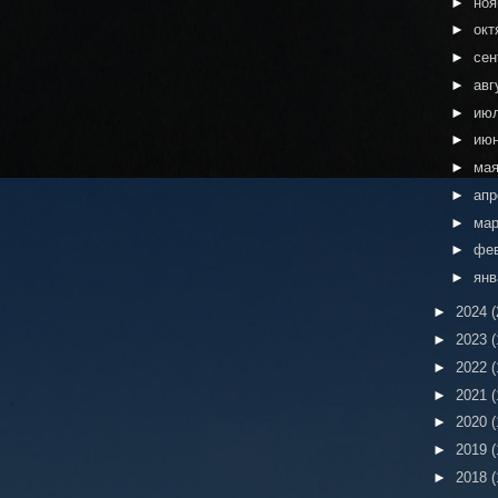
►
но
►
окт
►
сен
►
авг
►
ию
►
ию
►
ма
►
ап
►
ма
►
фе
►
ян
►
2024
(
►
2023
(
►
2022
(
►
2021
(
►
2020
(
►
2019
(
►
2018
(