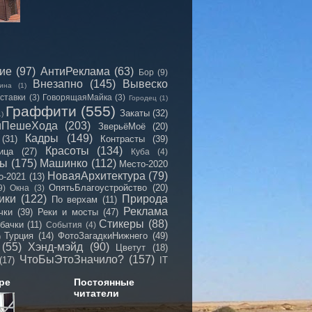
сие
(97)
АнтиРеклама
(63)
Бор
(9)
Внезапно
(145)
Вывеско
ина
(1)
ставки
(3)
ГоворящаяМайка
(3)
Городец
(1)
Граффити
(555)
Закаты
(32)
1)
иПешеХода
(203)
ЗверьёМоё
(20)
Кадры
(149)
(31)
Контрасты
(39)
Красоты
(134)
ица
(27)
Куба
(4)
мы
(175)
Машинко
(112)
Место-2020
НоваяАрхитектура
(79)
о-2021
(13)
ОпятьБлагоустройство
(20)
9)
Окна
(3)
ики
(122)
Природа
По верхам
(11)
Реклама
чки
(39)
Реки и мосты
(47)
Стикеры
(88)
бачки
(11)
События
(4)
Турция
(14)
ФотоЗагадкиНижнего
(49)
)
(55)
Хэнд-мэйд
(90)
Цветут
(18)
ЧтоБыЭтоЗначило?
(157)
(17)
IT
ре
Постоянные
читатели