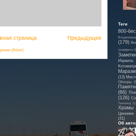
Теги
800-бе
вная страница
Предыдущее
Владимирщ
(179)
Вы
щению (Atom)
граффити
(
Заметк
Израиль
Котоматр
Мараз
(13)
Мест
Обзоры
(
Памятн
(66)
Пти
(126)
Со
Таиланд
(1
Храмы
Ценники
(31)
Об авто