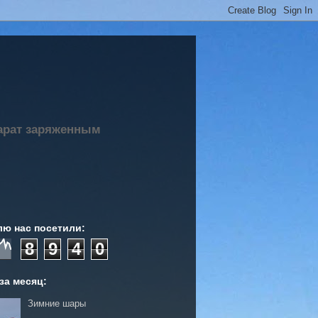
парат заряженным
лю нас посетили:
8
9
4
0
за месяц:
Зимние шары