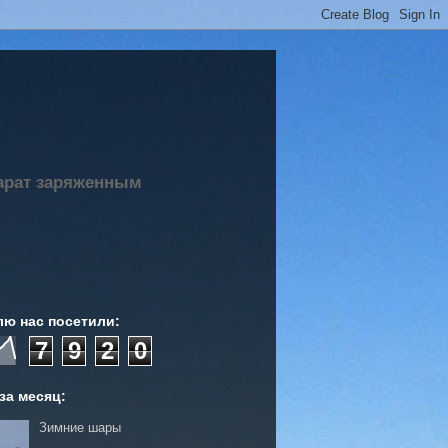
парат заряженным
лю нас посетили:
7
9
2
0
за месяц:
Зимние шары