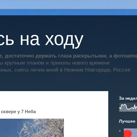
ь на ходу
, достаточно держать глаза раскрытыми, а фотоап
ты крупным планом и приколы нового времени
нных, сняты лично мной в Нижнем Новгороде, Россия
За неде
сквере у 7 Неба
Лучшее 