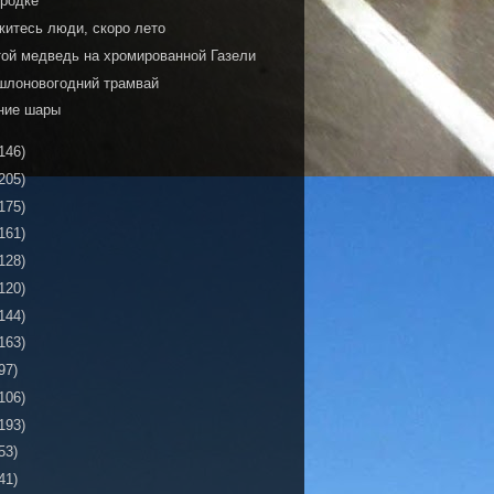
ородке
житесь люди, скоро лето
той медведь на хромированной Газели
шлоновогодний трамвай
ние шары
146)
205)
175)
161)
128)
120)
144)
163)
97)
106)
193)
53)
41)