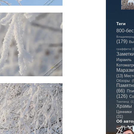
Теги
800-бе
Владимирщ
(179)
Вы
граффити
(
Заметк
Израиль
Котоматр
Мараз
(13)
Мест
Обзоры
(
Памятн
(66)
Пти
(126)
Со
Таиланд
(1
Храмы
Ценники
(31)
Об авто