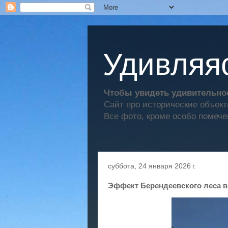
Удивляяс
Чтобы увидеть удивительное
Сайт про исторические объек
Все фото, кроме особо помече
суббота, 24 января 2026 г.
Эффект Берендеевского леса в 