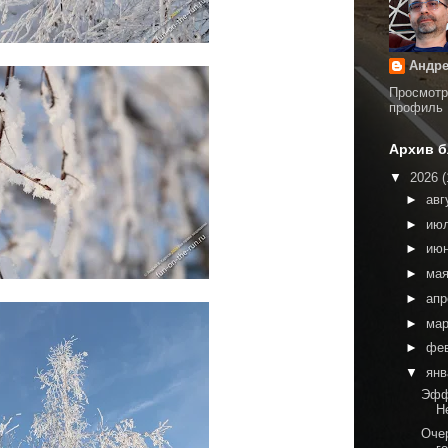
Андре
Просмотр
профиль
Архив б
▼
2026
(
►
авг
►
ию
►
ию
►
ма
►
ап
►
ма
►
фе
▼
ян
Эфф
Н
Оче