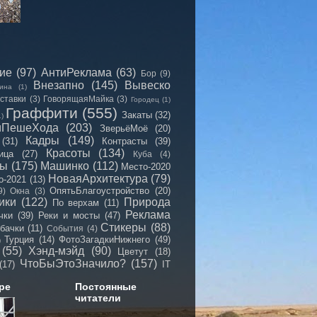
сие
(97)
АнтиРеклама
(63)
Бор
(9)
Внезапно
(145)
Вывеско
ина
(1)
ставки
(3)
ГоворящаяМайка
(3)
Городец
(1)
Граффити
(555)
Закаты
(32)
1)
иПешеХода
(203)
ЗверьёМоё
(20)
Кадры
(149)
(31)
Контрасты
(39)
Красоты
(134)
ица
(27)
Куба
(4)
мы
(175)
Машинко
(112)
Место-2020
НоваяАрхитектура
(79)
о-2021
(13)
ОпятьБлагоустройство
(20)
9)
Окна
(3)
ики
(122)
Природа
По верхам
(11)
Реклама
чки
(39)
Реки и мосты
(47)
Стикеры
(88)
бачки
(11)
События
(4)
Турция
(14)
ФотоЗагадкиНижнего
(49)
)
(55)
Хэнд-мэйд
(90)
Цветут
(18)
ЧтоБыЭтоЗначило?
(157)
(17)
IT
ре
Постоянные
читатели