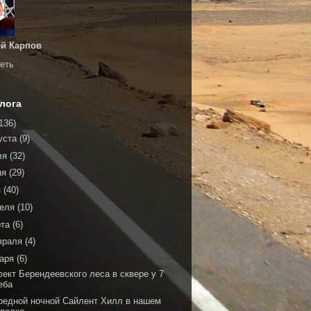
й Карпов
еть
лога
136)
уста
(9)
ля
(32)
ня
(29)
я
(40)
реля
(10)
рта
(6)
враля
(4)
варя
(6)
ект Берендеевского леса в сквере у 7
еба
редной ночной Сайлент Хилл в нашем