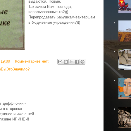
выдаются. Новые.
Так зачем Вам, господа,
использованные-то?)))
Перепродавать бабушкам-вахтёршам
в бюджетные учреждения?)))
в
19:00
Комментариев нет:
оБыЭтоЗначило?
т деффчонки -
и в сторонке.
джинса и иже с ней -
газине ИРИНЕЙ!