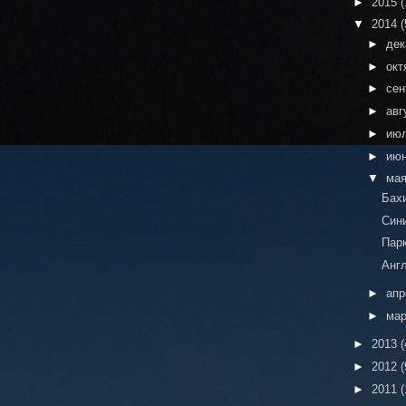
►
2015
(
▼
2014
(
►
де
►
окт
►
сен
►
авг
►
ию
►
ию
▼
ма
Бах
Син
Пар
Анг
►
ап
►
ма
►
2013
(
►
2012
(
►
2011
(