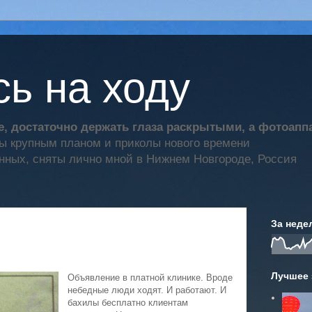
ь на ходу
, достаточно держать глаза раскрытыми, а фотоап
ты крупным планом и приколы нового времени
нных, сняты лично мной в Нижнем Новгороде, Россия
За неде
Лучшее 
Объявление в платной клинике. Вроде
небедные люди ходят. И работают. И
бахилы бесплатно клиентам