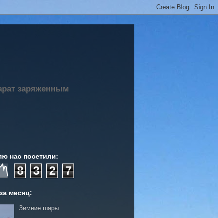
парат заряженным
лю нас посетили:
8
3
2
7
за месяц:
Зимние шары