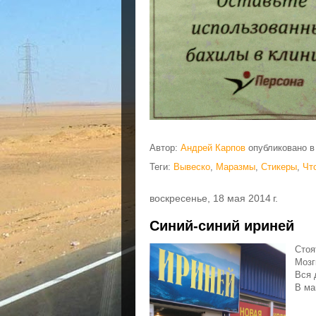
Автор:
Андрей Карпов
опубликовано 
Теги:
Вывеско
,
Маразмы
,
Стикеры
,
Чт
воскресенье, 18 мая 2014 г.
Синий-синий ириней
Стоя
Мозг
Вся 
В ма