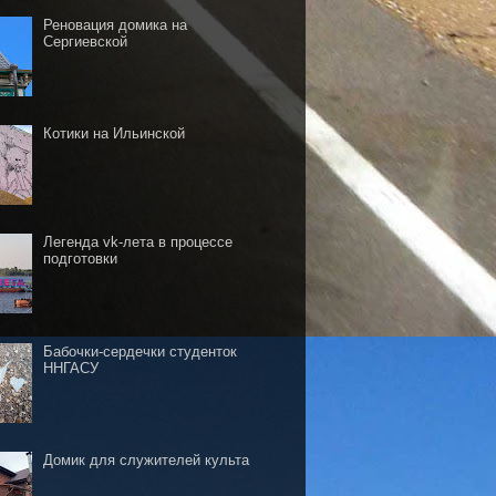
Реновация домика на
Сергиевской
Котики на Ильинской
Легенда vk-лета в процессе
подготовки
Бабочки-сердечки студенток
ННГАСУ
Домик для служителей культа