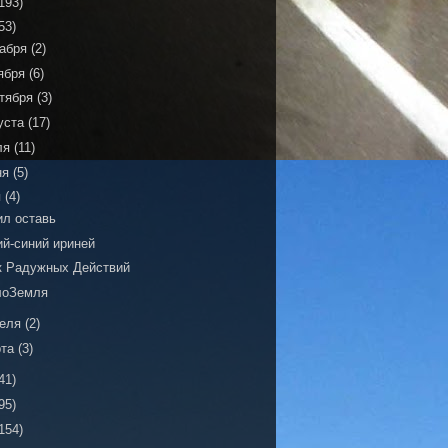
193)
53)
кабря
(2)
ября
(6)
тября
(3)
уста
(17)
ля
(11)
ня
(5)
я
(4)
ил оставь
ий-синий ириней
к Радужных Действий
лоЗемля
реля
(2)
рта
(3)
41)
95)
154)