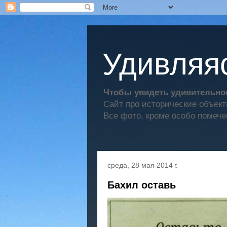
Удивляяс
Чтобы увидеть удивительное
Сайт про исторические объек
Все фото, кроме особо помече
среда, 28 мая 2014 г.
Бахил оставь