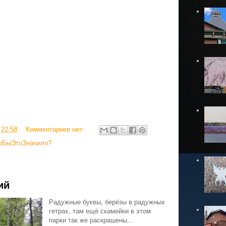
в
22:58
Комментариев нет:
оБыЭтоЗначило?
ий
Радужные буквы, берёзы в радужных
гетрах, там ещё скамейки в этом
парки так же раскрашены...