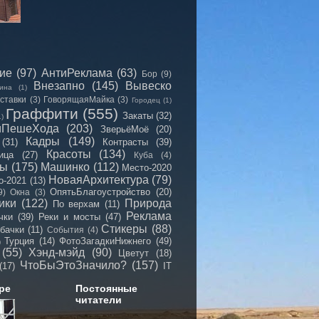
сие
(97)
АнтиРеклама
(63)
Бор
(9)
Внезапно
(145)
Вывеско
ина
(1)
ставки
(3)
ГоворящаяМайка
(3)
Городец
(1)
Граффити
(555)
Закаты
(32)
1)
иПешеХода
(203)
ЗверьёМоё
(20)
Кадры
(149)
(31)
Контрасты
(39)
Красоты
(134)
ица
(27)
Куба
(4)
мы
(175)
Машинко
(112)
Место-2020
НоваяАрхитектура
(79)
о-2021
(13)
ОпятьБлагоустройство
(20)
9)
Окна
(3)
ики
(122)
Природа
По верхам
(11)
Реклама
чки
(39)
Реки и мосты
(47)
Стикеры
(88)
бачки
(11)
События
(4)
Турция
(14)
ФотоЗагадкиНижнего
(49)
)
(55)
Хэнд-мэйд
(90)
Цветут
(18)
ЧтоБыЭтоЗначило?
(157)
(17)
IT
ре
Постоянные
читатели