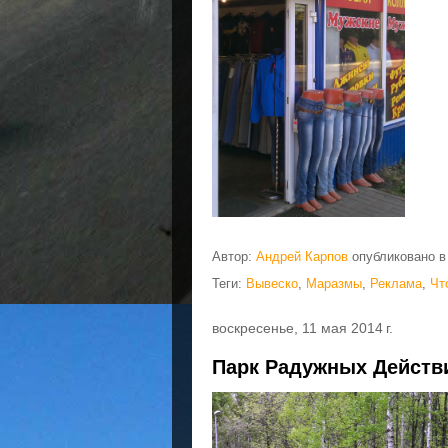
Автор:
Андрей Карпов
опубликовано 
Теги:
Вывеско
,
Маразмы
,
Реклама
,
Чт
воскресенье, 11 мая 2014 г.
Парк Радужных Действ