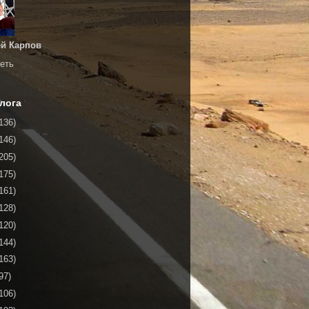
й Карпов
еть
лога
136)
146)
205)
175)
161)
128)
120)
144)
163)
97)
106)