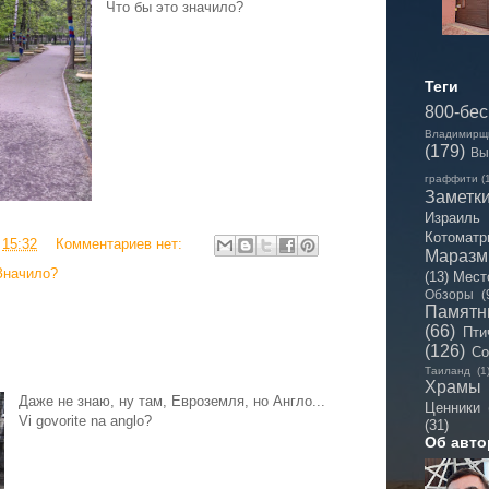
Что бы это значило?
Теги
800-бе
Владимирщ
(179)
Вы
граффити
(
Заметк
Израиль
Котоматр
в
15:32
Комментариев нет:
Мараз
Значило?
(13)
Мест
Обзоры
(
Памятн
(66)
Пти
(126)
Со
Таиланд
(1
Храмы
Даже не знаю, ну там, Евроземля, но Англо...
Ценники
Vi govorite na anglo?
(31)
Об авто