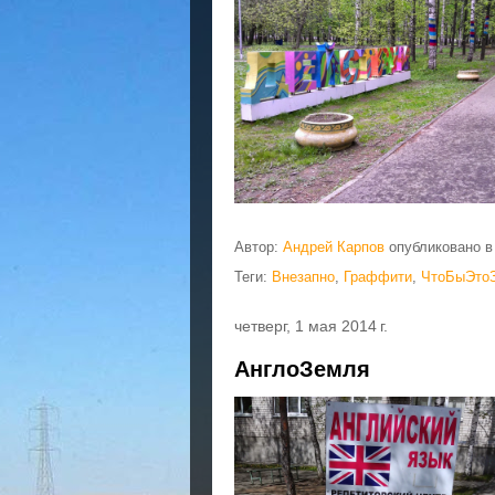
Автор:
Андрей Карпов
опубликовано 
Теги:
Внезапно
,
Граффити
,
ЧтоБыЭто
четверг, 1 мая 2014 г.
АнглоЗемля