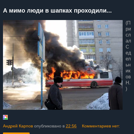
А мимо люди в шапках проходили...
(П
ри
сл
ал
С
ед
ел
ьн
ик
ов
Н.
)
Андрей Карпов
опубликовано в
22:56
Комментариев нет: