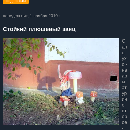
Поделиться
понедельник, 1 ноября 2010 г.
Стойкий плюшевый заяц
О
дн
о
ух
о -
на
ар
м
ат
ур
ин
е,
вт
ор
ое
-