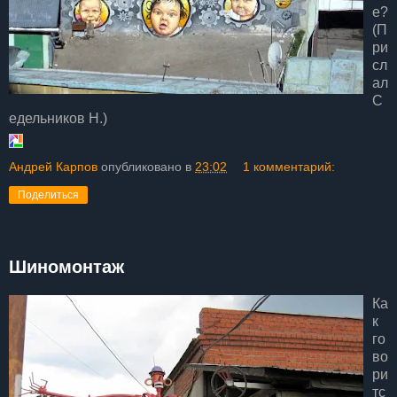
е?
(П
ри
сл
ал
С
едельников Н.)
Андрей Карпов
опубликовано в
23:02
1 комментарий:
Поделиться
Шиномонтаж
Ка
к
го
во
ри
тс