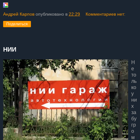
Андрей Карпов
опубликовано в
22:29
Комментариев нет:
Поделиться
НИИ
Н
е
то
ль
ко
у
ни
х
за
бу
гр
о
м