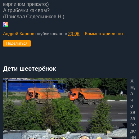
кирпичом прижато;)
А грибочки как вам?
(Прислал Седельников Н.)
Андрей Карпов
опубликовано в
23:06
Комментариев нет:
Поделиться
Дети шестерёнок
Х
м,
а
чт
о
за
за
ве
де
ни