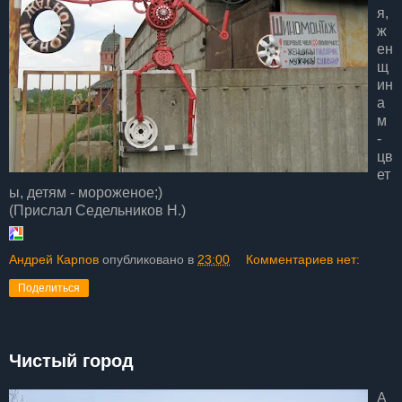
я,
ж
ен
щ
ин
а
м
-
цв
ет
ы, детям - мороженое;)
(Прислал Седельников Н.)
Андрей Карпов
опубликовано в
23:00
Комментариев нет:
Поделиться
Чистый город
А