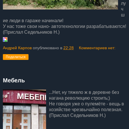
лу
ч
ш
ие люди в гараже начинали!
У нас тоже свои нано- автотехнологии разрабатываются!
(Прислал Седельников Н.)
Андрей Карпов
опубликовано в
22:28
Комментариев нет:
Поделиться
Мебель
...Нет, ну тяжело ж в деревне без
нагана революцию строить;)
Не говоря уже о пулемёте - вещь в
хозяйстве чрезвычайно полезная.
(Прислал Седельников Н.)