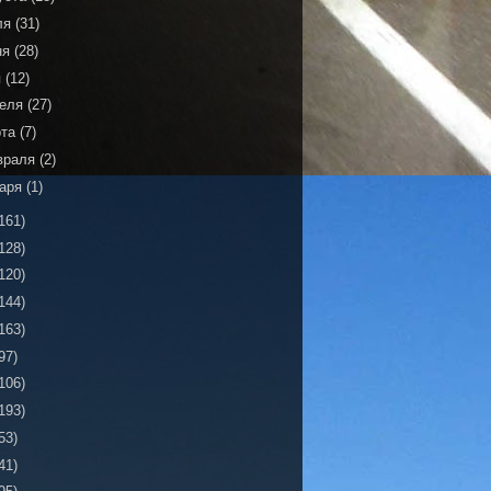
ля
(31)
ня
(28)
я
(12)
реля
(27)
рта
(7)
враля
(2)
варя
(1)
161)
128)
120)
144)
163)
97)
106)
193)
53)
41)