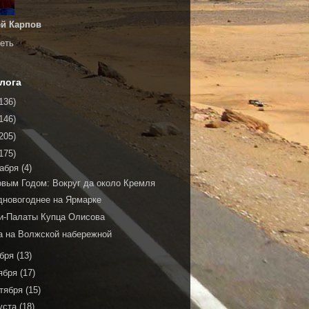
й Карпов
еть
лога
136)
146)
205)
175)
кабря
(4)
овым Годом: Вокруг да около Кремля
дновогоднее на Ярмарке
и-Палаты Купца Олисова
а на Волжской набережной
ября
(13)
ября
(17)
тября
(15)
уста
(18)