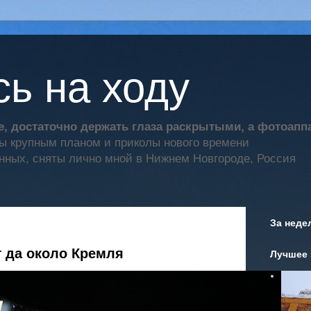
ь на ходу
, достаточно держать глаза раскрытыми, а фотоап
ты крупным планом и приколы нового времени
нных, сняты лично мной в Нижнем Новгороде, Россия
За неде
 да около Кремля
Лучшее 