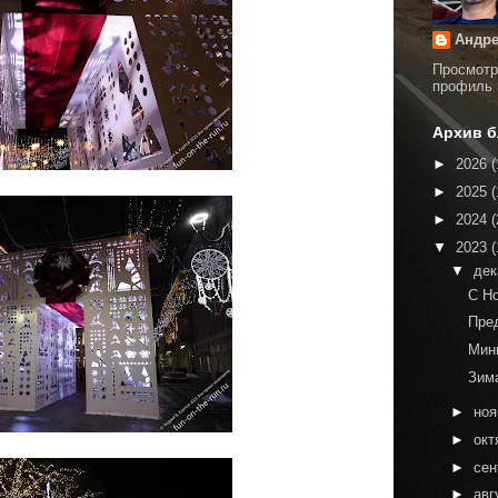
Андре
Просмотр
профиль
Архив б
►
2026
(
►
2025
(
►
2024
(
▼
2023
(
▼
де
С Н
Пре
Мин
Зим
►
но
►
окт
►
сен
►
авг