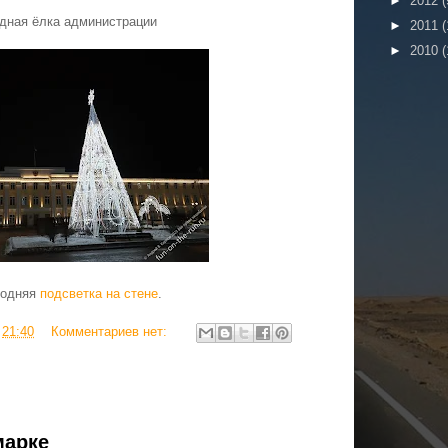
►
2012
(
дная ёлка администрации
►
2011
(
►
2010
(
годняя
подсветка на стене
.
в
21:40
Комментариев нет:
марке