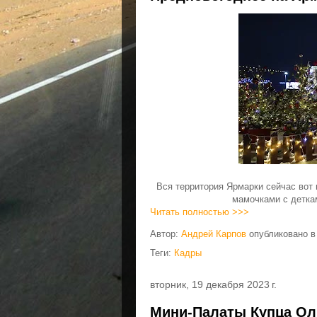
Вся территория Ярмарки сейчас вот 
мамочками с детка
Читать полностью >>>
Автор:
Андрей Карпов
опубликовано 
Теги:
Кадры
вторник, 19 декабря 2023 г.
Мини-Палаты Купца Ол