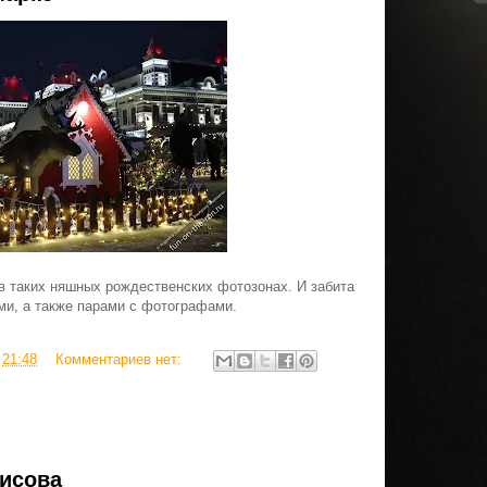
в таких няшных рождественских фотозонах. И забита
ми, а также парами с фотографами.
в
21:48
Комментариев нет:
исова