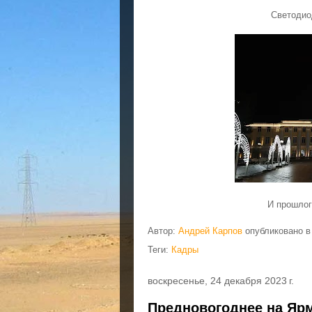
Светодио
И прошло
Автор:
Андрей Карпов
опубликовано 
Теги:
Кадры
воскресенье, 24 декабря 2023 г.
Предновогоднее на Яр