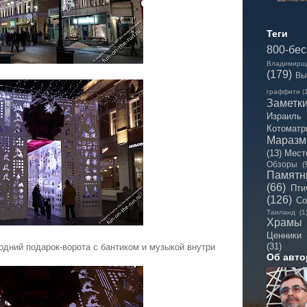
Теги
800-бе
Владимирщ
(179)
Вы
граффити
(
Заметк
Израиль
Котоматр
Мараз
(13)
Мест
Обзоры
(
Памятн
(66)
Пти
(126)
Со
Таиланд
(1
Храмы
Ценники
(31)
одний подарок-ворота с бантиком и музыкой внутри
Об авто