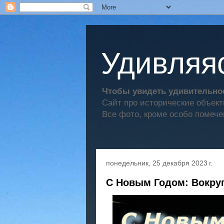
Удивляяс
Чтобы увидеть удивительное
Сайт про исторические объек
Все фото, кроме особо помече
понедельник, 25 декабря 2023 г.
С Новым Годом: Вокруг