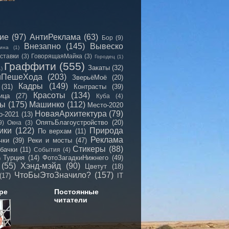
сие
(97)
АнтиРеклама
(63)
Бор
(9)
Внезапно
(145)
Вывеско
ина
(1)
ставки
(3)
ГоворящаяМайка
(3)
Городец
(1)
Граффити
(555)
Закаты
(32)
1)
иПешеХода
(203)
ЗверьёМоё
(20)
Кадры
(149)
(31)
Контрасты
(39)
Красоты
(134)
ица
(27)
Куба
(4)
мы
(175)
Машинко
(112)
Место-2020
НоваяАрхитектура
(79)
о-2021
(13)
ОпятьБлагоустройство
(20)
9)
Окна
(3)
ики
(122)
Природа
По верхам
(11)
Реклама
чки
(39)
Реки и мосты
(47)
Стикеры
(88)
бачки
(11)
События
(4)
Турция
(14)
ФотоЗагадкиНижнего
(49)
)
(55)
Хэнд-мэйд
(90)
Цветут
(18)
ЧтоБыЭтоЗначило?
(157)
(17)
IT
ре
Постоянные
читатели