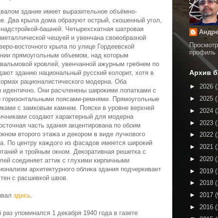
двалом здание имеет выразительное объёмно-
е. Два крыла дома образуют острый, скошенный угол,
 надстройкой-башней. Четырехскатная шатровая
Андре
 металлической чешуей и увенчана своеобразной
Просмотр
еверо-восточного крыла по улице Гордеевской
профиль
инии прямоугольным объемом, над которым
 вальмовой кровлей, увенчанной ажурным гребнем по
Архив б
дают зданию национальный русский колорит, хотя в
формах рационалистического модерна. Оба
►
2026
(
 идентично. Они расчленены широкими лопатками с
►
2025
(
ы горизонтальными поясами-ремнями. Прямоугольные
иками с замковым камнем. Пояски в уровне верхней
►
2024
(
личниками создают характерный для модерна
►
2023
(
восточная часть здания акцентирована по обоим
кном второго этажа и декором в виде лучкового
►
2022
(
жа. По центру каждого из фасадов имеется широкий
►
2021
(
ртаний и тройным окном. Декоративная решетка с
►
2020
(
блей соединяет аттик с глухими кирпичными
ионализм архитектурного облика здания подчеркивает
►
2019
(
тен c расшивкой швов.
►
2018
(
►
2017
(
зывал
здесь
.
►
2016
(
раз упоминался 1 декабря 1940 года в газете