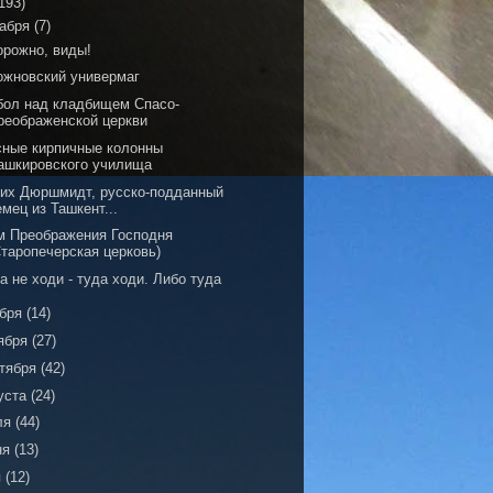
193)
кабря
(7)
орожно, виды!
ожновский универмаг
бол над кладбищем Спасо-
реображенской церкви
сные кирпичные колонны
ашкировского училища
рих Дюршмидт, русско-подданный
емец из Ташкент...
м Преображения Господня
Старопечерская церковь)
 не ходи - туда ходи. Либо туда
ября
(14)
ября
(27)
тября
(42)
уста
(24)
ля
(44)
ня
(13)
я
(12)