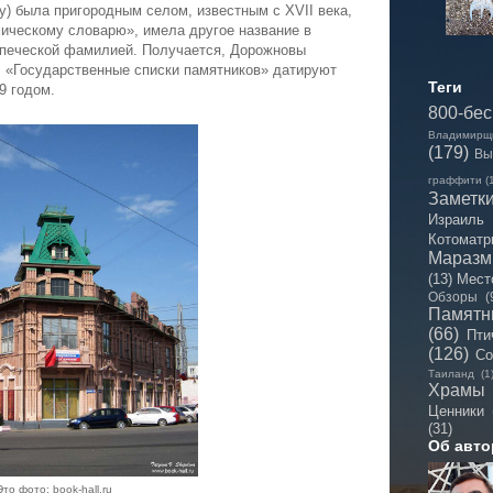
у) была пригородным селом, известным с XVII века,
ическому словарю», имела другое название в
упеческой фамилией. Получается, Дорожновы
: «Государственные списки памятников» датируют
Теги
9 годом.
800-бе
Владимирщ
(179)
Вы
граффити
(
Заметк
Израиль
Котоматр
Мараз
(13)
Мест
Обзоры
(
Памятн
(66)
Пти
(126)
Со
Таиланд
(1
Храмы
Ценники
(31)
Об авто
Это фото: book-hall.ru