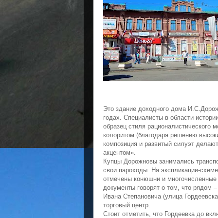
Это здание доходного дома И.С.Дорож
годах. Специалисты в области истори
образец стиля рационалистического 
колоритом (благодаря решению высоки
композиция и развитый силуэт делаю
акцентом».
Купцы Дорожновы занимались транспо
свои пароходы. На экспликации-схеме
отмечены конюшни и многочисленные 
документы говорят о том, что рядом 
Ивана Степановича (улица Гордеевска
торговый центр.
Стоит отметить, что Гордеевка до вкл