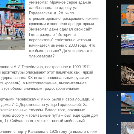
универмаг. Мрачное серое здание
хлебозавода по адресу ул.
Гордеевская‚ д. 2А было
отремонтировано, раскрашено яркими
красками и заселено арендаторами.
Универмаг даже сделал свой сайт.
Где в разделе "История и
перспективы" собственно история
начинается именно с 2003 года. Что
же было раньше? До универмага и
хлебозавода?
нова и А.И.Теребилина, построенное в 1909-1911
и архитектуры описывают этот памятник как «яркий
модерна начала ХХ века с национальным русским
х кровель), а местоположение, выразительная
т этот объект значимым градостроительным
ртными перевозками: у них были и свои лошади, и
 дома И.С.Дорожнова на улице Гордеевской, 2а
хозяйственные службы. Более того, архивные
– через дорогу и трамвайные пути – был ещё один дом
я, 1). Сейчас на его месте – новый мебельный
ючения в черту Канавина в 1925 году (и вместе с ним