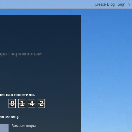
парат заряженным
лю нас посетили:
8
1
4
2
за месяц:
Зимние шары