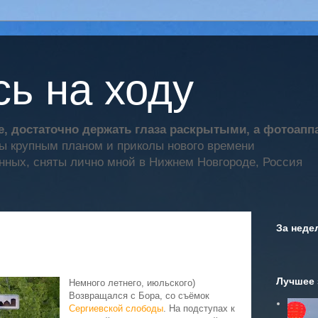
ь на ходу
, достаточно держать глаза раскрытыми, а фотоап
ты крупным планом и приколы нового времени
нных, сняты лично мной в Нижнем Новгороде, Россия
За неде
Лучшее 
Немного летнего, июльского)
Возвращался с Бора, со съёмок
Сергиевской слободы
. На подступах к