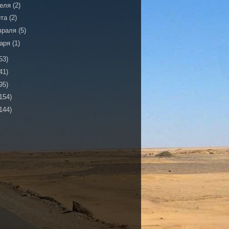
реля
(2)
рта
(2)
враля
(5)
варя
(1)
53)
41)
95)
154)
144)