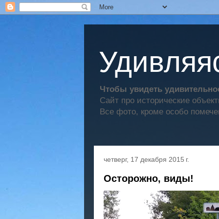
Удивляяс
Чтобы увидеть удивительное
Сайт про исторические объек
Все фото, кроме особо помече
четверг, 17 декабря 2015 г.
Осторожно, виды!