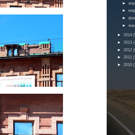
►
ап
►
ма
►
фе
►
ян
►
2014
(
►
2013
(
►
2012
(
►
2011
(
►
2010
(