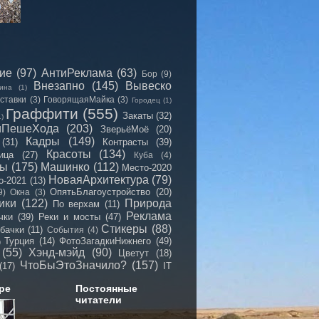
сие
(97)
АнтиРеклама
(63)
Бор
(9)
Внезапно
(145)
Вывеско
ина
(1)
ставки
(3)
ГоворящаяМайка
(3)
Городец
(1)
Граффити
(555)
Закаты
(32)
1)
иПешеХода
(203)
ЗверьёМоё
(20)
Кадры
(149)
(31)
Контрасты
(39)
Красоты
(134)
ица
(27)
Куба
(4)
мы
(175)
Машинко
(112)
Место-2020
НоваяАрхитектура
(79)
о-2021
(13)
ОпятьБлагоустройство
(20)
9)
Окна
(3)
ики
(122)
Природа
По верхам
(11)
Реклама
чки
(39)
Реки и мосты
(47)
Стикеры
(88)
бачки
(11)
События
(4)
Турция
(14)
ФотоЗагадкиНижнего
(49)
)
(55)
Хэнд-мэйд
(90)
Цветут
(18)
ЧтоБыЭтоЗначило?
(157)
(17)
IT
ре
Постоянные
читатели