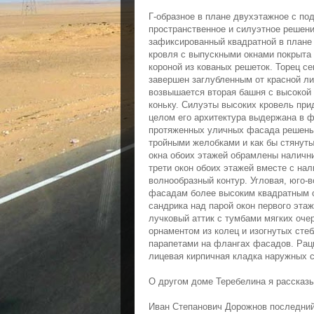
Г-образное в плане двухэтажное с по
пространственное и силуэтное решени
зафиксированный квадратной в плане
кровля с выпускными окнами покрыта
короной из кованых решеток. Торец с
завершен заглубленным от красной л
возвышается вторая башня с высокой
коньку. Силуэты высоких кровель при
целом его архитектура выдержана в 
протяженных уличных фасада решены
тройными желобками и как бы стянут
окна обоих этажей обрамлены наличн
трети окон обоих этажей вместе с на
волнообразный контур. Угловая, юго-
фасадам более высоким квадратным о
сандрика над парой окон первого эта
лучковый аттик с тумбами мягких оче
орнаментом из колец и изогнутых сте
парапетами на флангах фасадов. Рац
лицевая кирпичная кладка наружных с
О другом доме Теребелина я расска
Иван Степанович Дорожнов последний 