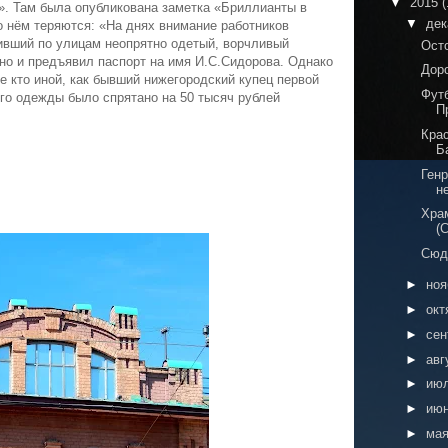
▼
2015
(
». Там была опубликована заметка «Бриллианты в
▼
де
о нём теряются: «На днях внимание работников
ивший по улицам неопрятно одетый, ворчливый
Ост
тно и предъявил паспорт на имя И.С.Сидорова. Однако
Дор
не кто иной, как бывший нижегородский купец первой
Фут
го одежды было спрятано на 50 тысяч рублей
П
Кра
Б
Ген
н
Хра
(
Сюда
►
но
►
окт
►
сен
►
авг
►
ию
►
ию
►
ма