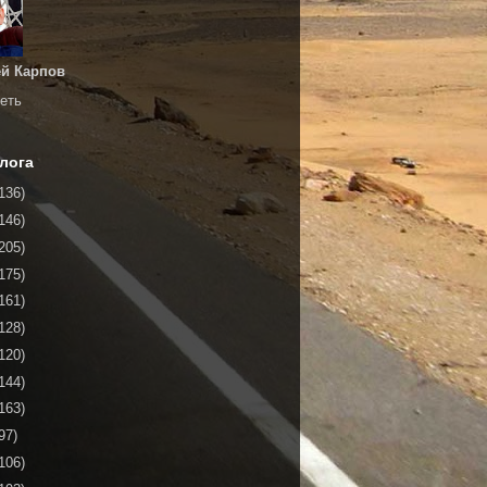
й Карпов
еть
лога
136)
146)
205)
175)
161)
128)
120)
144)
163)
97)
106)