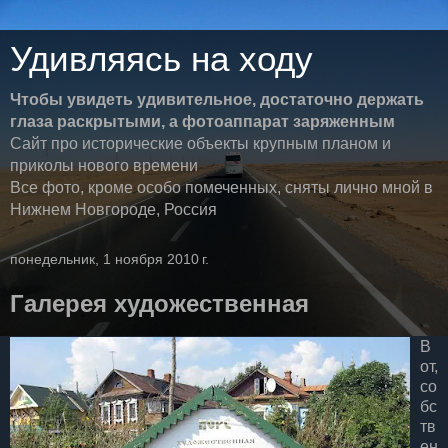
Удивляясь на ходу
Чтобы увидеть удивительное, достаточно держать
глаза раскрытыми, а фотоаппарат заряженным
Сайт про исторические объекты крупным планом и
приколы нового времени
Все фото, кроме особо помеченных, сняты лично мной в
Нижнем Новгороде, Россия
понедельник, 1 ноября 2010 г.
Галерея художественная
В
от,
со
бс
тв
ен