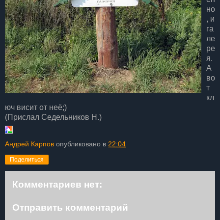
но
, и
га
ле
ре
я.
А
во
т
кл
юч висит от неё;)
(Прислал Седельников Н.)
Андрей Карпов
опубликовано в
22:04
Поделиться
Комментариев нет:
Отправить комментарий