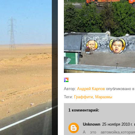
Автор:
Андрей Карпов
опубликовано 
Теги:
Граффити
,
Маразмы
1 комментарий:
Unknown
25 ноября 2010 г. 
А это автомойка,котор