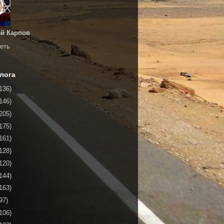
й Карпов
еть
лога
136)
146)
205)
175)
161)
128)
120)
144)
163)
97)
106)