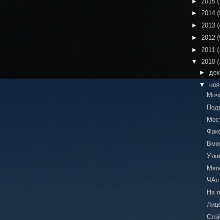
►
2015
(
►
2014
(
►
2013
(
►
2012
(
►
2011
(
▼
2010
(
►
де
▼
но
Моч
Под
Мес
Факе
Вме
Утки
Мяг
ЧАс
На 
Лиц
Сто