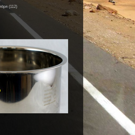
ября
(112)