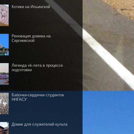
Котики на Ильинской
Реновация домика на
Сергиевской
Легенда vk-лета в процессе
подготовки
Бабочки-сердечки студенток
ННГАСУ
Домик для служителей культа