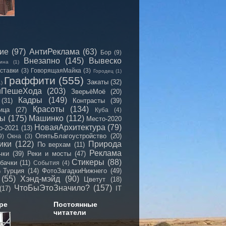
сие
(97)
АнтиРеклама
(63)
Бор
(9)
Внезапно
(145)
Вывеско
ина
(1)
ставки
(3)
ГоворящаяМайка
(3)
Городец
(1)
Граффити
(555)
Закаты
(32)
1)
иПешеХода
(203)
ЗверьёМоё
(20)
Кадры
(149)
(31)
Контрасты
(39)
Красоты
(134)
ица
(27)
Куба
(4)
мы
(175)
Машинко
(112)
Место-2020
НоваяАрхитектура
(79)
о-2021
(13)
ОпятьБлагоустройство
(20)
9)
Окна
(3)
ики
(122)
Природа
По верхам
(11)
Реклама
чки
(39)
Реки и мосты
(47)
Стикеры
(88)
бачки
(11)
События
(4)
Турция
(14)
ФотоЗагадкиНижнего
(49)
)
(55)
Хэнд-мэйд
(90)
Цветут
(18)
ЧтоБыЭтоЗначило?
(157)
(17)
IT
ре
Постоянные
читатели