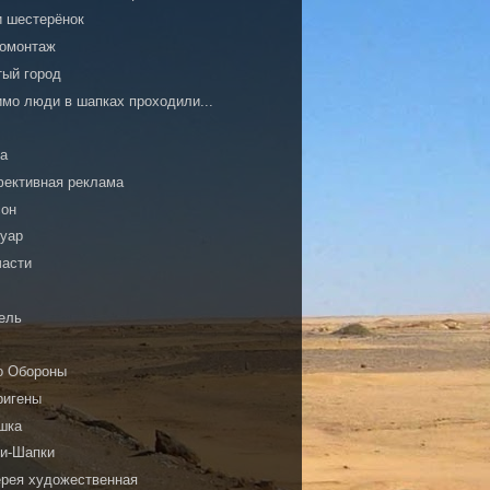
и шестерёнок
омонтаж
тый город
имо люди в шапках проходили...
ка
ективная реклама
сон
туар
части
И
ель
о Обороны
ригены
шка
ки-Шапки
ерея художественная