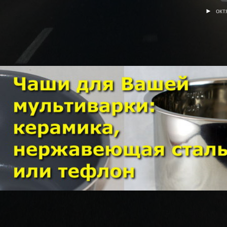
►
окт