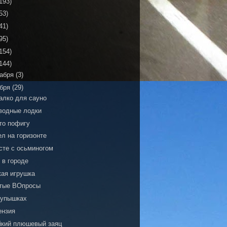
193)
53)
41)
95)
154)
144)
кабря
(3)
ября
(29)
алко для сауно
водные лодки
то пофигу
л на горизонте
сте с осьминогом
 в городе
кая игрушка
тые ВОпросы
пупышках
ензия
йкий плюшевый заяц