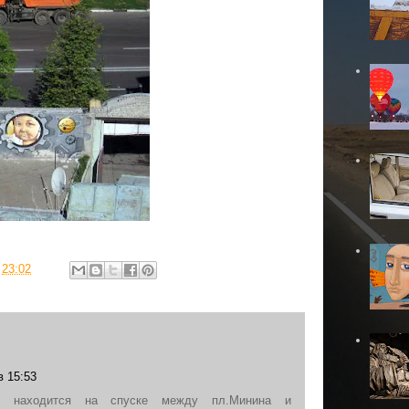
в
23:02
в 15:53
ая находится на спуске между пл.Минина и