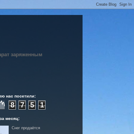
парат заряженным
лю нас посетили:
8
7
5
1
за месяц:
Снег продаётся