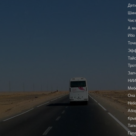
Дет
Шин
Чис
А м
Ибо
Точ
Эфф
Тай
Тро
Зап
НИ
Меб
Она
Неб
Або
Кры
Тап
Гал