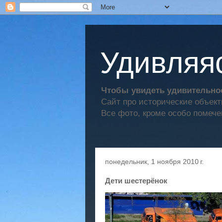
Удивляяс
Чтобы увидеть удивительное
Сайт про исторические объек
Все фото, кроме особо помече
понедельник, 1 ноября 2010 г.
Дети шестерёнок