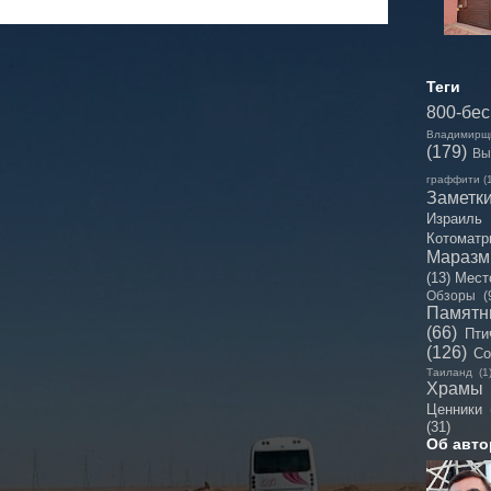
Теги
800-бе
Владимирщ
(179)
Вы
граффити
(
Заметк
Израиль
Котоматр
Мараз
(13)
Мест
Обзоры
(
Памятн
(66)
Пти
(126)
Со
Таиланд
(1
Храмы
Ценники
(31)
Об авто