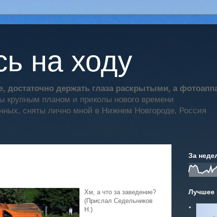
ь на ходу
, достаточно держать глаза раскрытыми, а фотоап
ты крупным планом и приколы нового времени
нных, сняты лично мной в Нижнем Новгороде, Россия
За неде
Лучшее 
Хм, а что за заведение?
(Прислал Седельников
Н.)