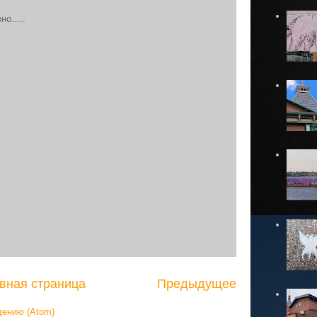
о.....
вная страница
Предыдущее
щению (Atom)