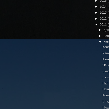
►
2015
(
►
2014
(
►
2013
(
►
2012
(
▼
2011
(
►
де
►
но
▼
окт
Кон
Что-
Куле
Овца
Ско
Лял
НеЛ
Ноч
Ком
Вла
Пир