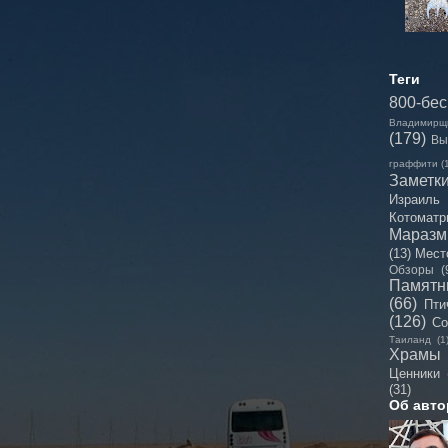
Теги
800-бе
Владимирщ
(179)
Вы
граффити
(
Заметк
Израиль
Котоматр
Мараз
(13)
Мест
Обзоры
(
Памятн
(66)
Пти
(126)
Со
Таиланд
(1
Храмы
Ценники
(31)
Об авто