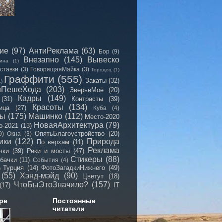
сие
(97)
АнтиРеклама
(63)
Бор
(9)
Внезапно
(145)
Вывеско
ина
(1)
ставки
(3)
ГоворящаяМайка
(3)
Городец
(1)
Граффити
(555)
Закаты
(32)
1)
иПешеХода
(203)
ЗверьёМоё
(20)
Кадры
(149)
(31)
Контрасты
(39)
Красоты
(134)
ица
(27)
Куба
(4)
мы
(175)
Машинко
(112)
Место-2020
НоваяАрхитектура
(79)
о-2021
(13)
ОпятьБлагоустройство
(20)
9)
Окна
(3)
ики
(122)
Природа
По верхам
(11)
Реклама
чки
(39)
Реки и мосты
(47)
Стикеры
(88)
бачки
(11)
События
(4)
Турция
(14)
ФотоЗагадкиНижнего
(49)
)
(55)
Хэнд-мэйд
(90)
Цветут
(18)
ЧтоБыЭтоЗначило?
(157)
(17)
IT
ре
Постоянные
читатели