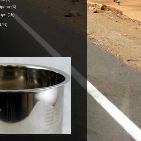
враля
(4)
варя
(16)
144)