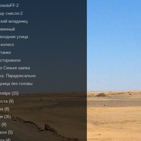
 любоFF-2
шу снесло-2
ский младенец
евянный
еходная улица
 колесо
танки
усторожили
по Сеньке шапка
ка. Парадоксально.
дница без головы
тября
(15)
уста
(9)
ля
(8)
ня
(36)
я
(9)
реля
(5)
рта
(4)