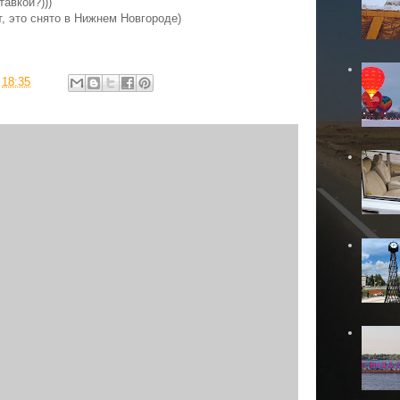
тавкой?)))
т, это снято в Нижнем Новгороде)
в
18:35