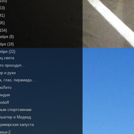
193)
53)
41)
95)
154)
кабря
(8)
ября
(18)
ября
(22)
ец света
то проходит...
р и руки
, глаз, пирамида...
роЛето
яндия
юбоff
ным спортсменам
пьютер и Медвед
димирская капуста
аньи-2