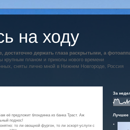
ь на ходу
, достаточно держать глаза раскрытыми, а фотоап
ты крупным планом и приколы нового времени
нных, сняты лично мной в Нижнем Новгороде, Россия
За неде
Лучшее 
 Вам её предложит блондинка из банка Траст. Аж
ьный поднос!
онятно: то ли овощной фургон, то ли эскорт-услуги с