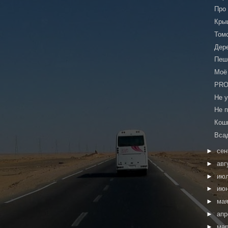
Про
Кры
Том
Дер
Пеш
Моё
PRO
Не 
Не 
Кош
Вса
►
сен
►
авг
►
ию
►
ию
►
ма
►
ап
►
ма