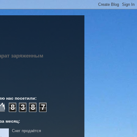
парат заряженным
лю нас посетили:
8
3
8
7
за месяц:
Снег продаётся