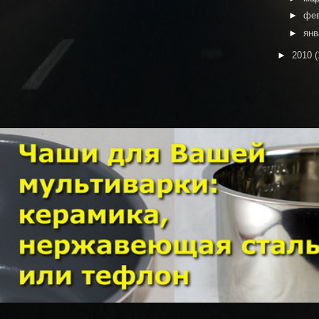
►
фе
►
ян
►
2010
(