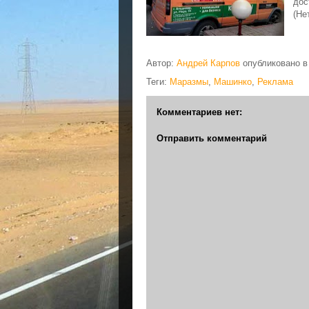
дос
(Не
Автор:
Андрей Карпов
опубликовано 
Теги:
Маразмы
,
Машинко
,
Реклама
Комментариев нет:
Отправить комментарий