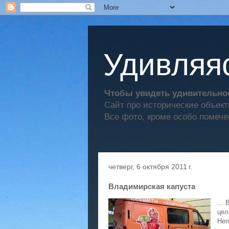
Удивляяс
Чтобы увидеть удивительное
Сайт про исторические объек
Все фото, кроме особо помече
четверг, 6 октября 2011 г.
Владимирская капуста
...
цел
Неп