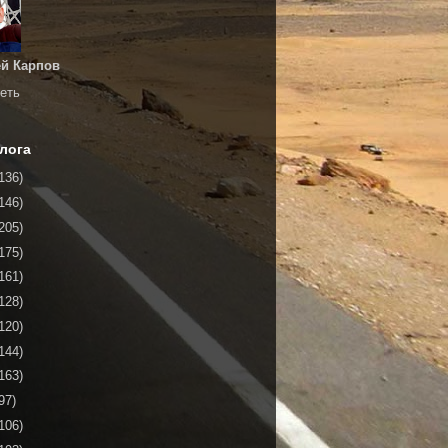
й Карпов
еть
лога
136)
146)
205)
175)
161)
128)
120)
144)
163)
97)
106)