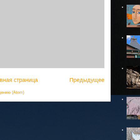
вная страница
Предыдущее
щению (Atom)