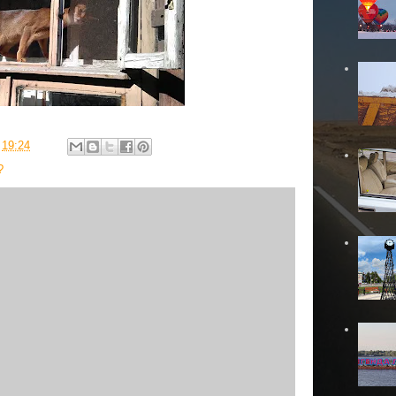
в
19:24
?