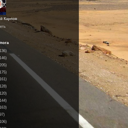
й Карпов
еть
лога
136)
146)
205)
175)
161)
128)
120)
144)
163)
97)
106)