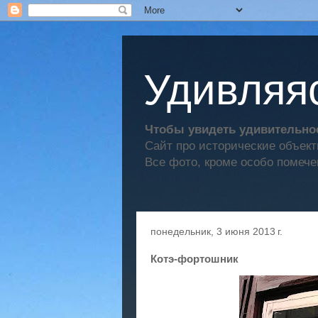
Удивляяс
Чтобы увидеть удивительное
Сайт про исторические объек
Все фото, кроме особо помече
понедельник, 3 июня 2013 г.
Котэ-фортошник