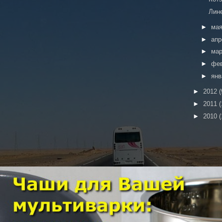
Лин
►
ма
►
ап
►
ма
►
фе
►
ян
►
2012
(
►
2011
(
►
2010
(