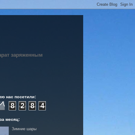
парат заряженным
лю нас посетили:
8
2
8
4
за месяц:
Зимние шары