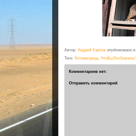
Автор:
Андрей Карпов
опубликовано 
Теги:
Котоматрица
,
ЧтоБыЭтоЗначило
Комментариев нет:
Отправить комментарий