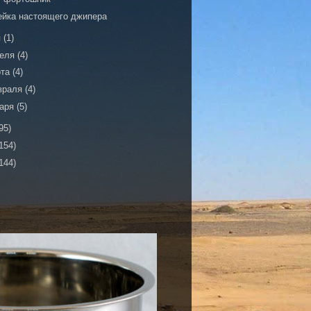
ейка настоящего джипера
я
(1)
реля
(4)
рта
(4)
враля
(4)
варя
(5)
95)
154)
144)