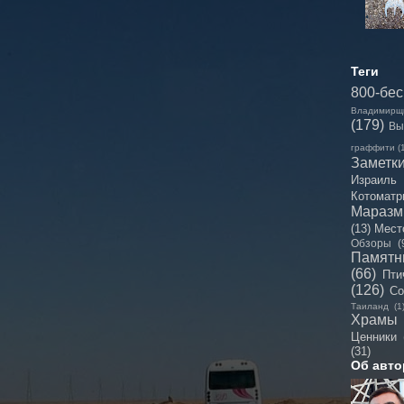
Теги
800-бе
Владимирщ
(179)
Вы
граффити
(
Заметк
Израиль
Котоматр
Мараз
(13)
Мест
Обзоры
(
Памятн
(66)
Пти
(126)
Со
Таиланд
(1
Храмы
Ценники
(31)
Об авто