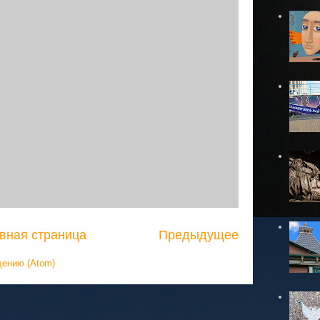
вная страница
Предыдущее
щению (Atom)