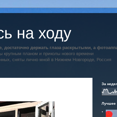
ь на ходу
, достаточно держать глаза раскрытыми, а фотоап
ты крупным планом и приколы нового времени
нных, сняты лично мной в Нижнем Новгороде, Россия
За неде
Лучшее 