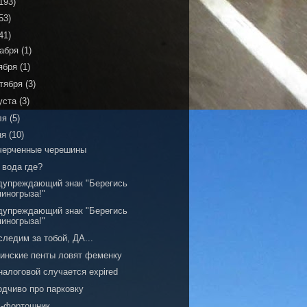
193)
53)
41)
кабря
(1)
ября
(1)
тября
(3)
уста
(3)
ля
(5)
ня
(10)
черченные черешины
 вода где?
дупреждающий знак "Берегись
пиногрыза!"
дупреждающий знак "Берегись
пиногрыза!"
ледим за тобой, ДА...
аинские пенты ловят феменку
налоговой случается expired
одчиво про парковку
э-фортошник