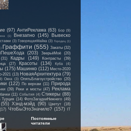
сие
(97)
АнтиРеклама
(63)
Бор
(9)
Внезапно
(145)
Вывеско
ина
(1)
ставки
(3)
ГоворящаяМайка
(3)
Городец
(1)
Граффити
(555)
Закаты
(32)
1)
иПешеХода
(203)
ЗверьёМоё
(20)
Кадры
(149)
(31)
Контрасты
(39)
Красоты
(134)
ица
(27)
Куба
(4)
мы
(175)
Машинко
(112)
Место-2020
НоваяАрхитектура
(79)
о-2021
(13)
ОпятьБлагоустройство
(20)
9)
Окна
(3)
ики
(122)
Природа
По верхам
(11)
Реклама
чки
(39)
Реки и мосты
(47)
Стикеры
(88)
бачки
(11)
События
(4)
Турция
(14)
ФотоЗагадкиНижнего
(49)
)
(55)
Хэнд-мэйд
(90)
Цветут
(18)
ЧтоБыЭтоЗначило?
(157)
(17)
IT
ре
Постоянные
читатели