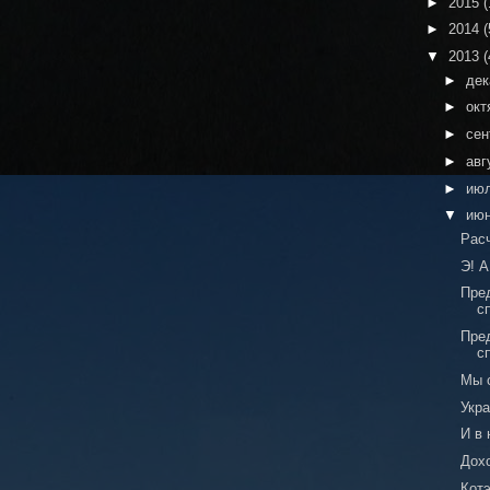
►
2015
(
►
2014
(
▼
2013
(
►
де
►
окт
►
сен
►
авг
►
ию
▼
ию
Рас
Э! А
Пре
с
Пре
с
Мы с
Укр
И в 
Дох
Кот