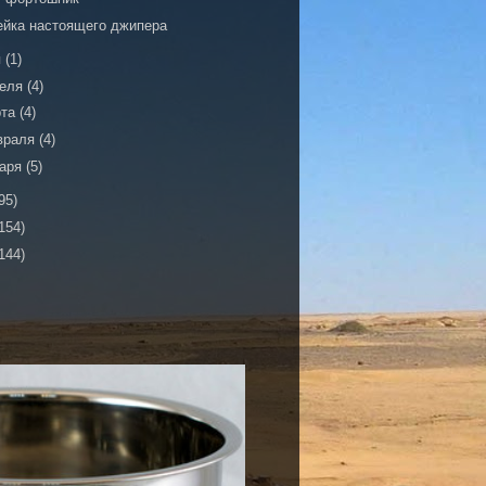
ейка настоящего джипера
я
(1)
реля
(4)
рта
(4)
враля
(4)
варя
(5)
95)
154)
144)