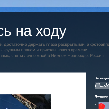
ь на ходу
, достаточно держать глаза раскрытыми, а фотоап
ты крупным планом и приколы нового времени
нных, сняты лично мной в Нижнем Новгороде, Россия
За неде
Лучшее 