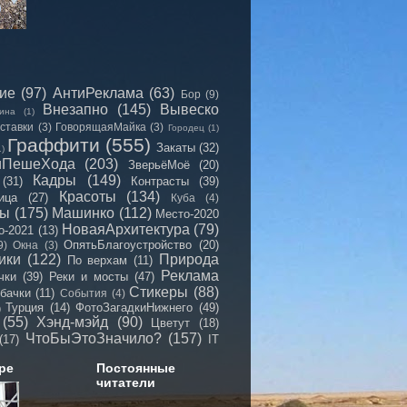
сие
(97)
АнтиРеклама
(63)
Бор
(9)
Внезапно
(145)
Вывеско
ина
(1)
ставки
(3)
ГоворящаяМайка
(3)
Городец
(1)
Граффити
(555)
Закаты
(32)
1)
иПешеХода
(203)
ЗверьёМоё
(20)
Кадры
(149)
(31)
Контрасты
(39)
Красоты
(134)
ица
(27)
Куба
(4)
мы
(175)
Машинко
(112)
Место-2020
НоваяАрхитектура
(79)
о-2021
(13)
ОпятьБлагоустройство
(20)
9)
Окна
(3)
ики
(122)
Природа
По верхам
(11)
Реклама
чки
(39)
Реки и мосты
(47)
Стикеры
(88)
бачки
(11)
События
(4)
Турция
(14)
ФотоЗагадкиНижнего
(49)
)
(55)
Хэнд-мэйд
(90)
Цветут
(18)
ЧтоБыЭтоЗначило?
(157)
(17)
IT
ре
Постоянные
читатели