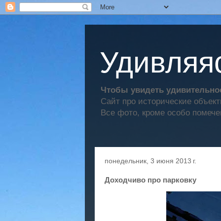
Удивляяс
Чтобы увидеть удивительное
Сайт про исторические объек
Все фото, кроме особо помече
понедельник, 3 июня 2013 г.
Доходчиво про парковку