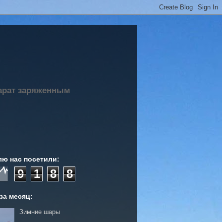
парат заряженным
лю нас посетили:
9
1
8
8
за месяц:
Зимние шары