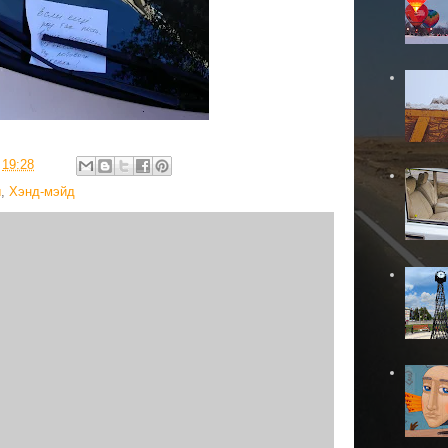
в
19:28
ы
,
Хэнд-мэйд