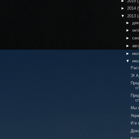
►
2015
(
►
2014
(
▼
2013
(
►
де
►
окт
►
сен
►
авг
►
ию
▼
ию
Рас
Э! А
Пре
с
Пре
с
Мы с
Укр
И в 
Дох
Кот