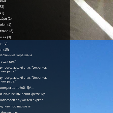
193)
53)
41)
кабря
(1)
ября
(1)
тября
(3)
уста
(3)
ля
(5)
ня
(10)
черченные черешины
 вода где?
дупреждающий знак "Берегись
пиногрыза!"
дупреждающий знак "Берегись
пиногрыза!"
ледим за тобой, ДА...
аинские пенты ловят феменку
налоговой случается expired
одчиво про парковку
э-фортошник