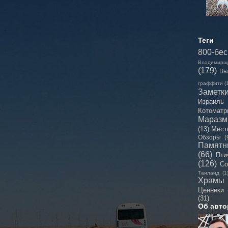
Теги
800-бе
Владимирщ
(179)
Вы
граффити
(
Заметк
Израиль
Котоматр
Мараз
(13)
Мест
Обзоры
(
Памятн
(66)
Пти
(126)
Со
Таиланд
(1
Храмы
Ценники
(31)
Об авто