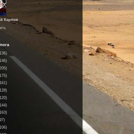
й Карпов
еть
лога
136)
146)
205)
175)
161)
128)
120)
144)
163)
97)
106)