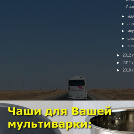
Лин
►
ма
►
ап
►
ма
►
фе
►
ян
►
2012
(
►
2011
(
►
2010
(