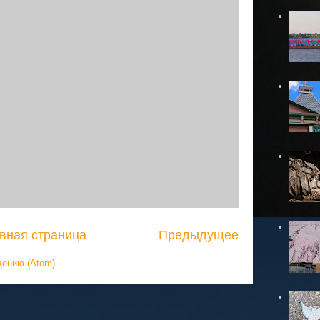
вная страница
Предыдущее
щению (Atom)