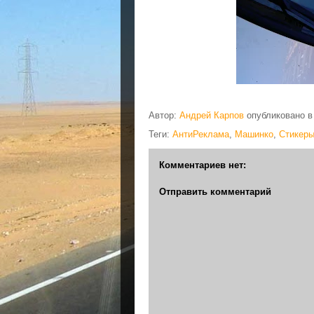
Автор:
Андрей Карпов
опубликовано 
Теги:
АнтиРеклама
,
Машинко
,
Стикер
Комментариев нет:
Отправить комментарий