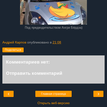
Под предводительством Ангри Бёрдза)
Андрей Карпов
опубликовано в
21:08
Поделиться
Комментариев нет:
Отправить комментарий
‹
›
Главная страница
Открыть веб-версию