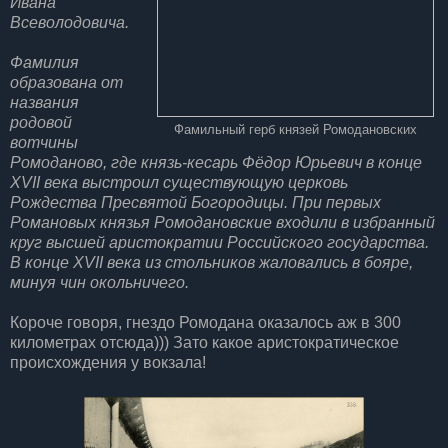
Ивана
Всеволодовича.
Фамилия
образована от
названия
родовой
Фамильный герб князей Ромодановских
вотчины
Ромоданово, где князь-кесарь Фёдор Юрьевич в конце
XVII века выстроил существующую церковь
Рождества Пресвятой Богородицы. При первых
Романовых князья Ромодановские входили в избранный
круг высшей аристократии Российского государства.
В конце XVII века из стольников жаловались в бояре,
минуя чин окольничего.
Короче говоря, гнездо Ромодана оказалось аж в 300
километрах отсюда))) Зато какое аристократическое
происхождения у вокзала!