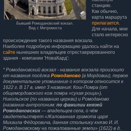
станцию.
Как обычно,
карта маршрута
прилагается
.
Бывший Ромодановский вокзал.
Вид с Метромоста
Для начала, мне
стало интересно
происхождение такого названия вокзала.
Наиболее подробную информацию удалось найти на
сайте
нынешних владельцев отреставрированного
здания - компании 'НоваКард':
* Ромодановский вокзал - название вокзала произошло
от названия посёлка
Ромоданово
(в Мордовии), первое
документальное упоминание о котором относится к
1622 г. В 17 в. имел 3 названия: Кош-Помра (от
общемордовского кож помра «сухая роща»),
Никольское (по названию церкви) и Ромоданово
(название-антропоним:
по фамилии князей
Ромодановских
— владельцев села, о чём
свидетельствует «Жалованная грамота царя
Михаила Фёдоровича, данная стольнику князю И. И.
Ромодановскому на пожалованные земли» (1622) в д.