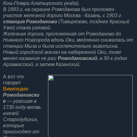
Кош-Помра Алатырского уезда).
В 1893 г. на окраине Ромоданова был проложен
участок железной дороги Москва - Казань, с 1903 г.
станция Ромоданово
(Тимирязево, позднее Красный
Узел) стала узловой.
Железная дорога, проложенная от
Ромоданово до
Нижнего Новгорода
вдоль Оки, медленно снижалась от
станции Мыза и была исключительно живописна.
Новый городской вокзал на набережной Оки, тоже
менял названия не раз:
Ромодановский
, в 30-х годах
Арзамасский, а затем Казанский.
А вот что
говорит
Википедия
:
Ромодановски
е
— угасшая в
1730 году ветвь
князей
Стародубских,
которые
происходят от