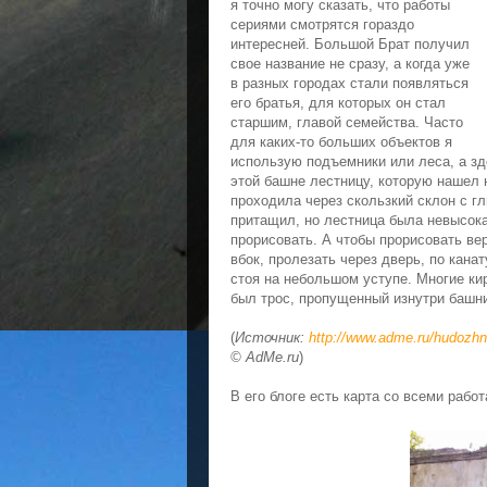
я точно могу сказать, что работы
сериями смотрятся гораздо
интересней. Большой Брат получил
свое название не сразу, а когда уже
в разных городах стали появляться
его братья, для которых он стал
старшим, главой семейства. Часто
для каких-то больших объектов я
использую подъемники или леса, а зд
этой башне лестницу, которую нашел н
проходила через скользкий склон с гл
притащил, но лестница была невысока
прорисовать. А чтобы прорисовать ве
вбок, пролезать через дверь, по канат
стоя на небольшом уступе. Многие ки
был трос, пропущенный изнутри башни
(
Источник:
http://www.adme.ru/hudozhni
© AdMe.ru
)
В его блоге есть карта со всеми рабо