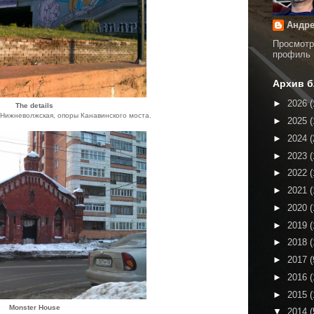
Андре
Просмотр
профиль
Архив б
►
2026
(
The details
 Нижневолжская, опоры Канавинского моста.
►
2025
(
►
2024
(
►
2023
(
►
2022
(
►
2021
(
►
2020
(
►
2019
(
►
2018
(
►
2017
(
►
2016
(
►
2015
(
Monster House
▼
2014
(