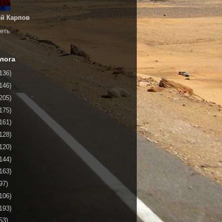
й Карпов
еть
лога
136)
146)
205)
175)
161)
128)
120)
144)
163)
97)
106)
193)
53)