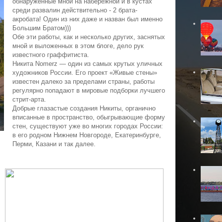
обнаруженные мной на набережной и в кустах
среди развалин действительно - 2 брата-
акробата! Один из них даже и назван был именно
Большим Братом)))
Обе эти работы, как и несколько других, заснятых
мной и выложенных в этом блоге, дело рук
известного граффитиста.
Никита Nomerz — один из самых крутых уличных
художников России. Его проект «Живые стены»
известен далеко за пределами страны, работы
регулярно попадают в мировые подборки лучшего
стрит-арта.
Добрые глазастые создания Никиты, органично
вписанные в пространство, обыгрывающие форму
стен, существуют уже во многих городах России:
в его родном Нижнем Новгороде, Екатеринбурге,
Перми, Казани и так далее.