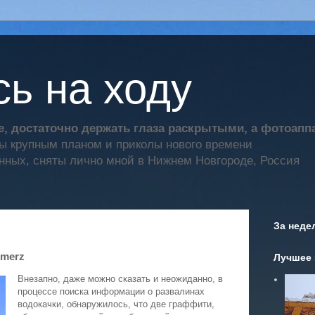
ь на ходу
, достаточно держать глаза раскрытыми, а фотоап
ты крупным планом и приколы нового времени
нных, сняты лично мной в Нижнем Новгороде, Россия
За неде
omerz
Лучшее 
Внезапно, даже можно сказать и неожиданно, в
процессе поиска информации о развалинах
водокачки, обнаружилось, что две граффити,