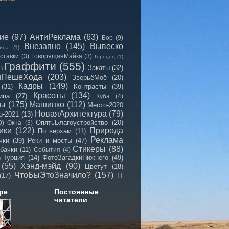
сие
(97)
АнтиРеклама
(63)
Бор
(9)
Внезапно
(145)
Вывеско
ина
(1)
ставки
(3)
ГоворящаяМайка
(3)
Городец
(1)
Граффити
(555)
Закаты
(32)
1)
иПешеХода
(203)
ЗверьёМоё
(20)
Кадры
(149)
(31)
Контрасты
(39)
Красоты
(134)
ица
(27)
Куба
(4)
мы
(175)
Машинко
(112)
Место-2020
НоваяАрхитектура
(79)
о-2021
(13)
ОпятьБлагоустройство
(20)
9)
Окна
(3)
ики
(122)
Природа
По верхам
(11)
Реклама
чки
(39)
Реки и мосты
(47)
Стикеры
(88)
бачки
(11)
События
(4)
Турция
(14)
ФотоЗагадкиНижнего
(49)
)
(55)
Хэнд-мэйд
(90)
Цветут
(18)
ЧтоБыЭтоЗначило?
(157)
(17)
IT
ре
Постоянные
читатели