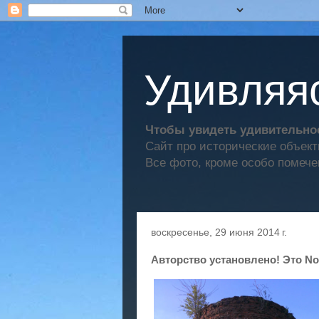
Удивляяс
Чтобы увидеть удивительное
Сайт про исторические объек
Все фото, кроме особо помече
воскресенье, 29 июня 2014 г.
Авторство установлено! Это N