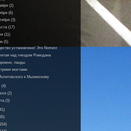
кабря
(2)
ября
(6)
тября
(3)
уста
(17)
ля
(11)
ня
(5)
орство установлено! Это Nomerz
летая над гнездом Ромодана
орожно, панды
 тремя мостами
Молитовского к Мызинскому
я
(4)
реля
(2)
рта
(3)
41)
95)
154)