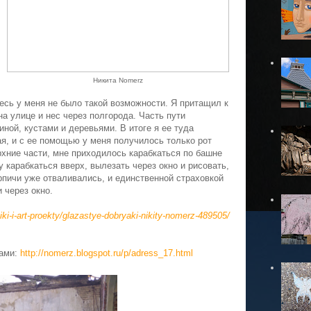
Никита Nomerz
есь у меня не было такой возможности. Я притащил к
а улице и нес через полгорода. Часть пути
иной, кустами и деревьями. В итоге я ее туда
я, и с ее помощью у меня получилось только рот
рхние части, мне приходилось карабкаться по башне
у карабкаться вверх, вылезать через окно и рисовать,
рпичи уже отваливались, и единственной страховкой
 через окно.
ki-i-art-proekty/glazastye-dobryaki-nikity-nomerz-489505/
тами:
http://nomerz.blogspot.ru/p/adress_17.html