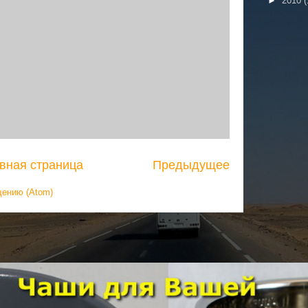
►
2010
(
вная страница
Предыдущее
щению (Atom)