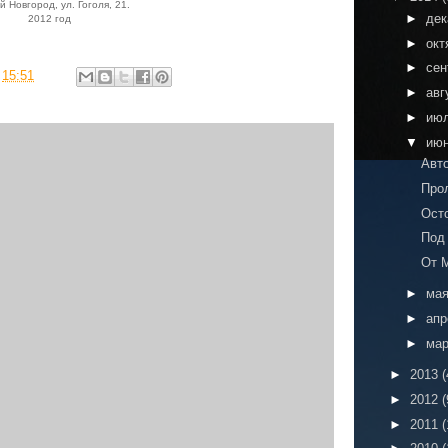
 Новгород, ул. Гоголя, 21.
►
де
2012 год
►
окт
►
сен
в
15:51
►
авг
►
ию
▼
ию
Авт
Про
Ост
Под
От 
►
ма
►
ап
►
ма
►
2013
(
►
2012
(
►
2011
(