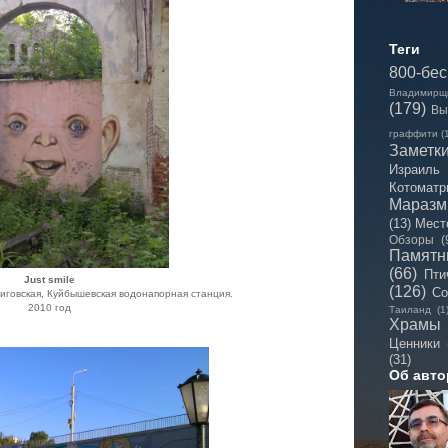
Теги
800-бе
Владимирщ
(179)
Вы
граффити
(
Заметк
Израиль
Котоматр
Мараз
(13)
Мест
Обзоры
(
Памятн
(66)
Пти
Just smile
(126)
Со
иговская, Куйбышевская водонапорная станция.
2010 год
Таиланд
(1
Храмы
Ценники
(31)
Об авто