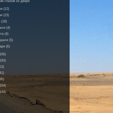
им глазом из двери
ля
(12)
ня
(23)
я
(18)
реля
(4)
рта
(4)
враля
(5)
варя
(6)
106)
193)
53)
41)
95)
154)
144)