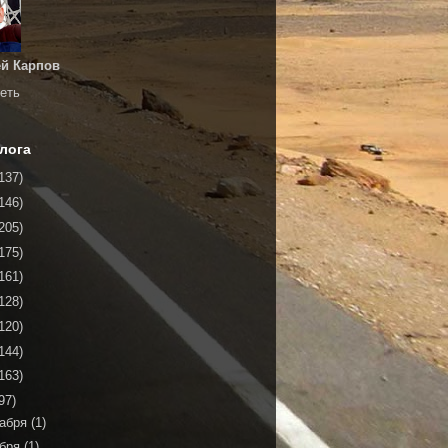
й Карпов
еть
лога
137)
146)
205)
175)
161)
128)
120)
144)
163)
97)
кабря
(1)
ября
(1)