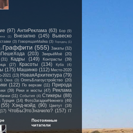
сие
(97)
АнтиРеклама
(63)
Бор
(9)
Внезапно
(145)
Вывеско
ина
(1)
ставки
(3)
ГоворящаяМайка
(3)
Городец
(1)
Граффити
(555)
Закаты
(32)
1)
иПешеХода
(203)
ЗверьёМоё
(20)
Кадры
(149)
(31)
Контрасты
(39)
Красоты
(134)
ица
(27)
Куба
(4)
мы
(175)
Машинко
(112)
Место-2020
НоваяАрхитектура
(79)
о-2021
(13)
ОпятьБлагоустройство
(20)
9)
Окна
(3)
ики
(122)
Природа
По верхам
(11)
Реклама
чки
(39)
Реки и мосты
(47)
Стикеры
(88)
бачки
(11)
События
(4)
Турция
(14)
ФотоЗагадкиНижнего
(49)
)
(55)
Хэнд-мэйд
(90)
Цветут
(18)
ЧтоБыЭтоЗначило?
(157)
(17)
IT
ре
Постоянные
читатели