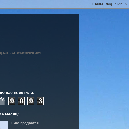
парат заряженным
лю нас посетили:
9
0
9
3
за месяц:
Снег продаётся