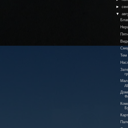
►
сен
▼
авг
Бла
Нер
Пят
Вид
Смер
Тем
Нас
Зат
г
Мал
д
Доми
Ф
Ком
Б
Кар
Пал