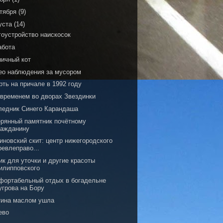
тября
(9)
уста
(14)
гоустройство наискосок
абота
ничный кот
ео наблюдения за мусором
ть на причале в 1992 году
 временем во дворах Звездинки
ледник Синего Карандаша
ерянный памятник почётному
ражданину
иновский скит: центр нижегородского
ревлеправо...
к для уточки и другие красоты
илипповского
фортабельный отдых в богадельне
угрова на Бору
тина маслом ушла
ево