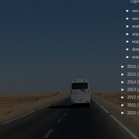
Одн
►
ию
►
ию
►
ма
►
ап
►
ма
►
фе
►
ян
►
2016
(
►
2015
(
►
2014
(
►
2013
(
►
2012
(
►
2011
(
►
2010
(