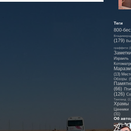
Теги
800-бе
Владимирщ
(179)
Вы
граффити
(
Заметк
Израиль
Котоматр
Мараз
(13)
Мест
Обзоры
(
Памятн
(66)
Пти
(126)
Со
Таиланд
(1
Храмы
Ценники
(31)
Об авто