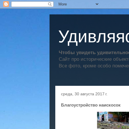
Удивляяс
Чтобы увидеть удивительное
Сайт про исторические объек
Все фото, кроме особо помече
среда, 30 августа 2017 г.
Благоустройство наискосок