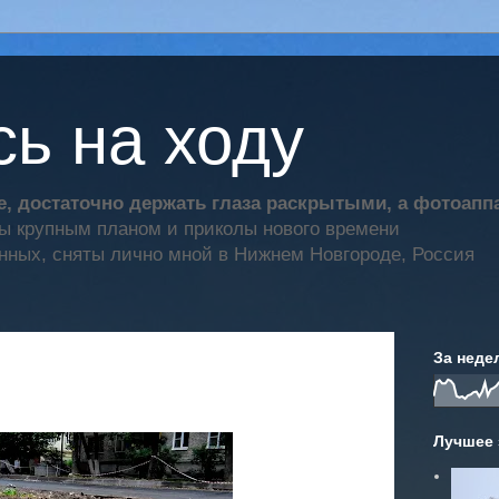
ь на ходу
, достаточно держать глаза раскрытыми, а фотоап
ты крупным планом и приколы нового времени
нных, сняты лично мной в Нижнем Новгороде, Россия
За неде
Лучшее 