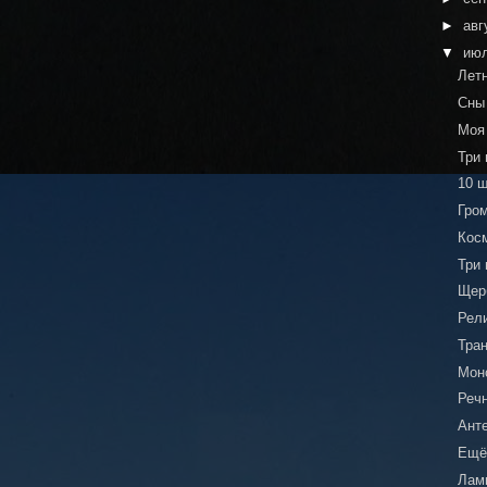
►
авг
▼
ию
Лет
Сны
Моя
Три
10 
Гром
Кос
Три
Щерб
Рел
Тра
Мон
Реч
Ант
Ещё
Лам