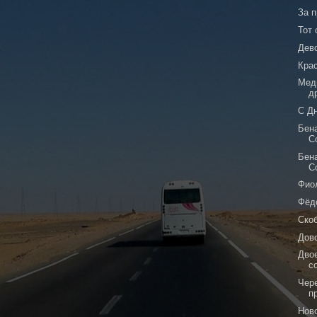
За 
Тот
Дев
Кра
Мед
д
С Д
Бена
С
Бена
С
Фио
Фёд
Ско
Дов
Дво
с
Чер
п
Ново