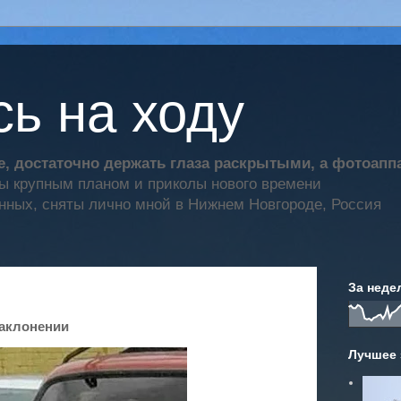
ь на ходу
, достаточно держать глаза раскрытыми, а фотоап
ты крупным планом и приколы нового времени
нных, сняты лично мной в Нижнем Новгороде, Россия
За неде
наклонении
Лучшее 