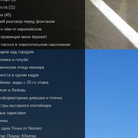
уста
(11)
ля
(45)
ний разговор перед фонтаном
 о чём-то европейском
 провинция меня бережёт
 глагола в повелительном наклонении
шаров над городом
озека и голуби
мическая птица пионера
 моста в одном кадре
инки, виды с 25-го этажа
игия и Любовь
нсформаторная девушка и птичка
стры мусорного контейнера
ные зарисовки
енны
 одна Точка от Nomerz
пас Покрас Юпитер