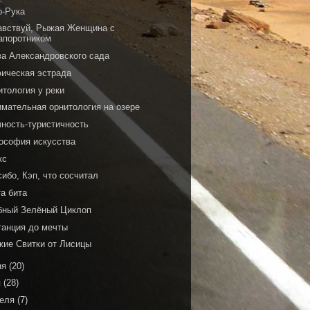
о-Рука
авствуй, Рыжая Женщина с
апоротником
ва Александровского сада
ическая эстрада
итология у реки
имательная орнитология на озере
чность-туристичность
ософия искусства
кс
ибо, Кэп, что сосчитал
а бита
бный Зелёный Циклоп
танция до мечты
жие Свитки от Лисицы
ня
(20)
я
(28)
реля
(7)