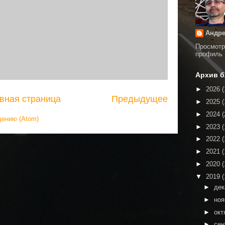
Андре
Просмотр
профиль
Архив б
►
2026
(
вная страница
Предыдущее
►
2025
(
►
2024
(
щению (Atom)
►
2023
(
►
2022
(
►
2021
(
►
2020
(
▼
2019
(
►
де
►
но
►
окт
►
сен