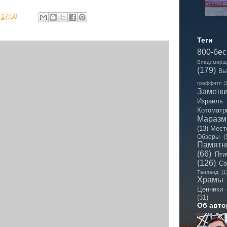
в
17:50
Теги
800-бе
Владимирщ
(179)
Вы
граффити
(
Заметк
Израиль
Котоматр
Мараз
(13)
Мест
Обзоры
(
Памятн
(66)
Пти
(126)
Со
Таиланд
(1
Храмы
Ценники
(31)
Об авто