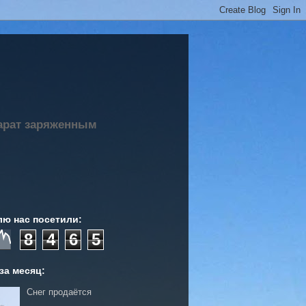
парат заряженным
лю нас посетили:
8
4
6
5
за месяц:
Снег продаётся