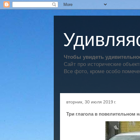
Удивляяс
Чтобы увидеть удивительное
Сайт про исторические объек
Все фото, кроме особо помече
вторник, 30 июля 2019 г.
Три глагола в повелительном 