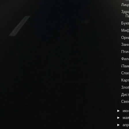
Лиц
Здр
П
Бук
Миф
Орн
Зан
Пти
Фил
iТви
Спас
Карт
Зло
Дис
Све
►
ию
►
ма
►
ап