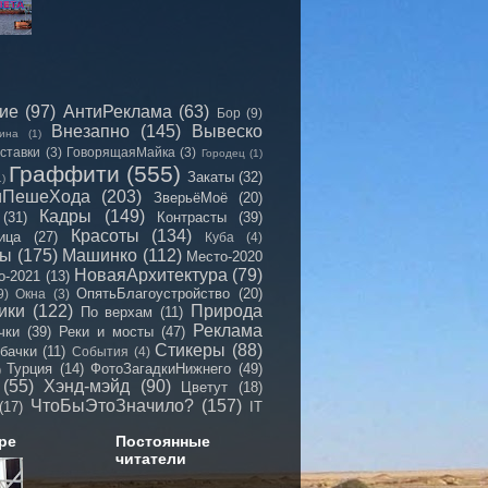
сие
(97)
АнтиРеклама
(63)
Бор
(9)
Внезапно
(145)
Вывеско
ина
(1)
ставки
(3)
ГоворящаяМайка
(3)
Городец
(1)
Граффити
(555)
Закаты
(32)
1)
иПешеХода
(203)
ЗверьёМоё
(20)
Кадры
(149)
(31)
Контрасты
(39)
Красоты
(134)
ица
(27)
Куба
(4)
мы
(175)
Машинко
(112)
Место-2020
НоваяАрхитектура
(79)
о-2021
(13)
ОпятьБлагоустройство
(20)
9)
Окна
(3)
ики
(122)
Природа
По верхам
(11)
Реклама
чки
(39)
Реки и мосты
(47)
Стикеры
(88)
бачки
(11)
События
(4)
Турция
(14)
ФотоЗагадкиНижнего
(49)
)
(55)
Хэнд-мэйд
(90)
Цветут
(18)
ЧтоБыЭтоЗначило?
(157)
(17)
IT
ре
Постоянные
читатели