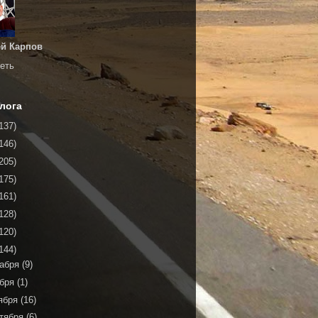
й Карпов
еть
лога
137)
146)
205)
175)
161)
128)
120)
144)
кабря
(9)
ября
(1)
ября
(16)
тября
(6)