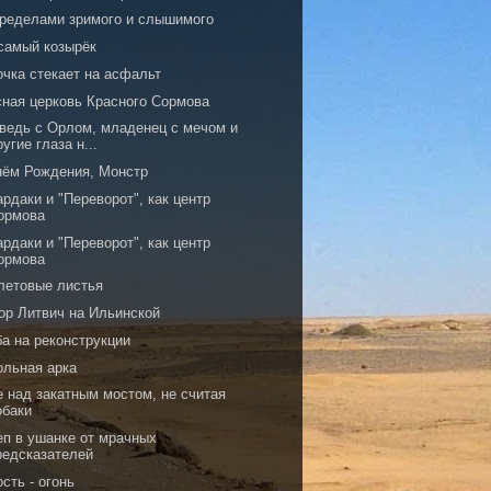
пределами зримого и слышимого
 самый козырёк
очка стекает на асфальт
сная церковь Красного Сормова
ведь с Орлом, младенец с мечом и
ругие глаза н...
нём Рождения, Монстр
рдаки и "Переворот", как центр
ормова
рдаки и "Переворот", как центр
ормова
летовые листья
ор Литвич на Ильинской
ба на реконструкции
ольная арка
е над закатным мостом, не считая
обаки
еп в ушанке от мрачных
редсказателей
сть - огонь