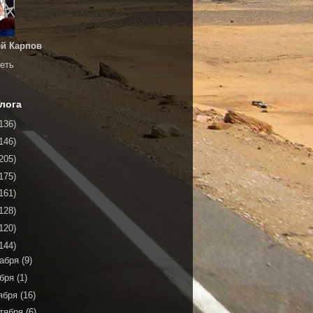
й Карпов
еть
лога
136)
146)
205)
175)
161)
128)
120)
144)
кабря
(9)
ября
(1)
ября
(16)
тября
(6)