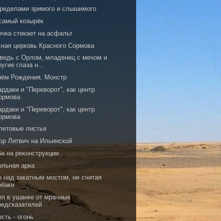
пределами зримого и слышимого
 самый козырёк
очка стекает на асфальт
сная церковь Красного Сормова
ведь с Орлом, младенец с мечом и
ругие глаза н...
нём Рождения, Монстр
рдаки и "Переворот", как центр
ормова
рдаки и "Переворот", как центр
ормова
летовые листья
ор Литвич на Ильинской
ба на реконструкции
ольная арка
е над закатным мостом, не считая
обаки
еп в ушанке от мрачных
редсказателей
сть - огонь