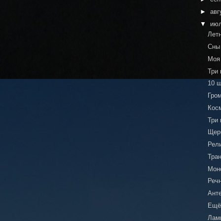
►
авг
▼
ию
Лет
Сны
Моя
Три
10 
Гром
Кос
Три
Щерб
Рел
Тра
Мон
Реч
Ант
Ещё
Лам