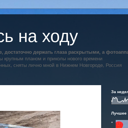
ь на ходу
, достаточно держать глаза раскрытыми, а фотоап
ты крупным планом и приколы нового времени
нных, сняты лично мной в Нижнем Новгороде, Россия
За неде
Лучшее 