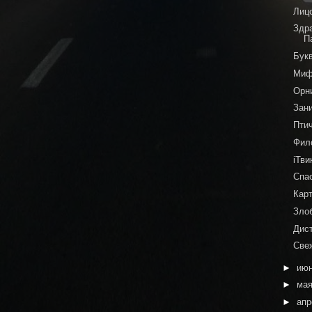
Лиц
Здр
П
Бук
Миф
Орн
Зан
Пти
Фил
iТви
Спас
Карт
Зло
Дис
Све
►
ию
►
ма
►
ап