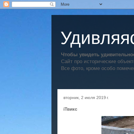
Удивляяс
Чтобы увидеть удивительное
Сайт про исторические объек
Все фото, кроме особо помече
вторник, 2 июля 2019 г.
iТвикс