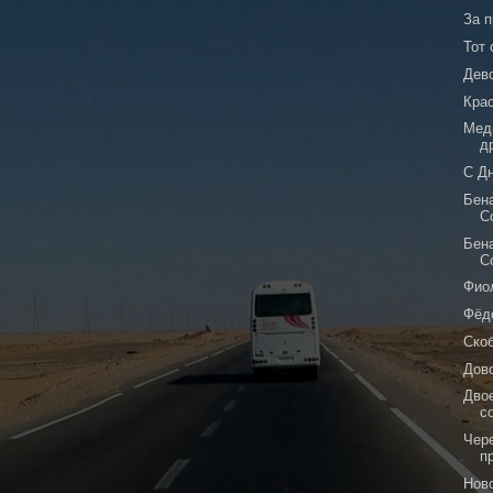
За 
Тот
Дев
Кра
Мед
д
С Д
Бена
С
Бена
С
Фио
Фёд
Ско
Дов
Дво
с
Чер
п
Ново