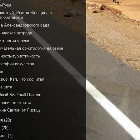
о-Рука
авствуй, Рыжая Женщина с
апоротником
ва Александровского сада
ическая эстрада
итология у реки
имательная орнитология на озере
чность-туристичность
ософия искусства
кс
ибо, Кэп, что сосчитал
а бита
бный Зелёный Циклоп
танция до мечты
жие Свитки от Лисицы
ня
(20)
я
(28)
реля
(7)