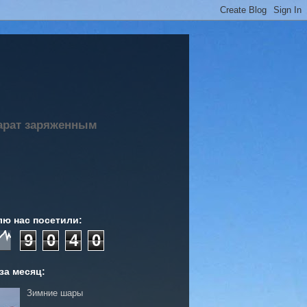
парат заряженным
лю нас посетили:
9
0
4
0
за месяц:
Зимние шары