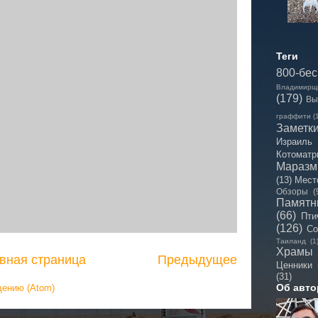
Теги
800-бе
Владимирщ
(179)
Вы
граффити
(
Заметк
Израиль
Котоматр
Мараз
(13)
Мест
Обзоры
(
Памятн
(66)
Пти
(126)
Со
Таиланд
(1
Храмы
вная страница
Предыдущее
Ценники
(31)
Об авто
щению (Atom)