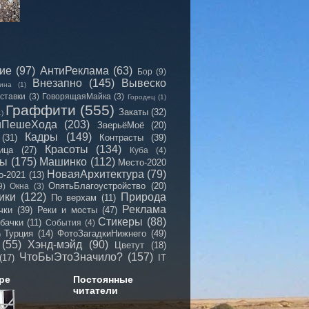
сие
(97)
АнтиРеклама
(63)
Бор
(9)
Внезапно
(145)
Вывеско
ина
(1)
ставки
(3)
ГоворящаяМайка
(3)
Городец
(1)
Граффити
(555)
Закаты
(32)
1)
иПешеХода
(203)
ЗверьёМоё
(20)
Кадры
(149)
(31)
Контрасты
(39)
Красоты
(134)
ица
(27)
Куба
(4)
мы
(175)
Машинко
(112)
Место-2020
НоваяАрхитектура
(79)
о-2021
(13)
ОпятьБлагоустройство
(20)
9)
Окна
(3)
ики
(122)
Природа
По верхам
(11)
Реклама
чки
(39)
Реки и мосты
(47)
Стикеры
(88)
бачки
(11)
События
(4)
Турция
(14)
ФотоЗагадкиНижнего
(49)
)
(55)
Хэнд-мэйд
(90)
Цветут
(18)
ЧтоБыЭтоЗначило?
(157)
(17)
IT
ре
Постоянные
читатели