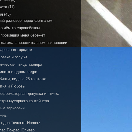
уста
(11)
ля
(45)
ний разговор перед фонтаном
 о чём-то европейском
 провинция меня бережёт
 глагола в повелительном наклонении
шаров над городом
озека и голуби
мическая птица пионера
 моста в одном кадре
инки, виды с 25-го этажа
игия и Любовь
нсформаторная девушка и птичка
стры мусорного контейнера
ные зарисовки
енны
 одна Точка от Nomerz
пас Покрас Юпитер