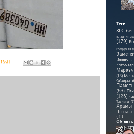
Теги
800-бе
Владимирщ
(179)
Вы
граффити
(
Заметк
Израиль
в
18:41
Котоматр
Мараз
(13)
Мест
Обзоры
(
Памятн
(66)
Пти
(126)
Со
Таиланд
(1
Храмы
Ценники
(31)
Об авто