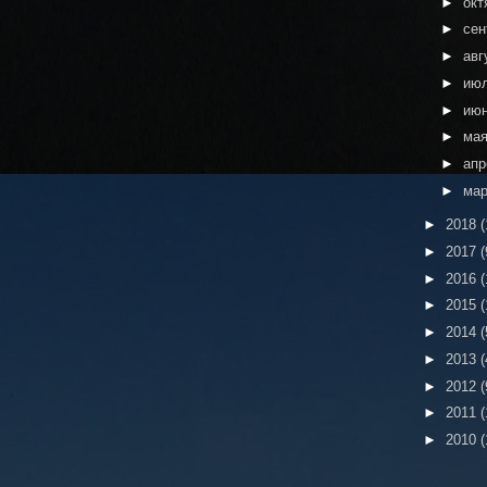
►
окт
►
сен
►
авг
►
ию
►
ию
►
ма
►
ап
►
ма
►
2018
(
►
2017
(
►
2016
(
►
2015
(
►
2014
(
►
2013
(
►
2012
(
►
2011
(
►
2010
(