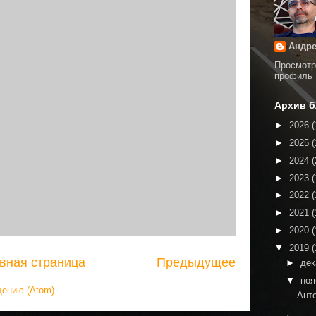
Андре
Просмотр
профиль
Архив б
►
2026
(
►
2025
(
►
2024
(
►
2023
(
►
2022
(
►
2021
(
►
2020
(
▼
2019
(
вная страница
Предыдущее
►
де
▼
но
щению (Atom)
Ант