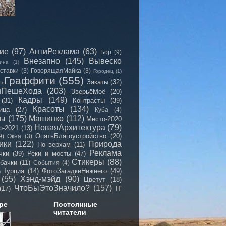
сие
(97)
АнтиРеклама
(63)
Бор
(9)
Внезапно
(145)
Вывеско
ина
(1)
ставки
(3)
ГоворящаяМайка
(3)
Городец
(1)
Граффити
(555)
Закаты
(32)
1)
иПешеХода
(203)
ЗверьёМоё
(20)
Кадры
(149)
(31)
Контрасты
(39)
Красоты
(134)
ица
(27)
Куба
(4)
мы
(175)
Машинко
(112)
Место-2020
НоваяАрхитектура
(79)
о-2021
(13)
ОпятьБлагоустройство
(20)
9)
Окна
(3)
ики
(122)
Природа
По верхам
(11)
Реклама
чки
(39)
Реки и мосты
(47)
Стикеры
(88)
бачки
(11)
События
(4)
Турция
(14)
ФотоЗагадкиНижнего
(49)
)
(55)
Хэнд-мэйд
(90)
Цветут
(18)
ЧтоБыЭтоЗначило?
(157)
(17)
IT
ре
Постоянные
читатели