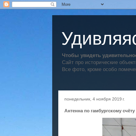
Удивляяс
Чтобы увидеть удивительное
Сайт про исторические объек
Все фото, кроме особо помече
понедельник, 4 ноября 2019 г.
Антенна по гамбургскому счёту