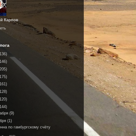
й Карпов
еть
лога
136)
146)
205)
175)
161)
128)
120)
144)
кабря
(9)
ября
(1)
енна по гамбургскому счёту