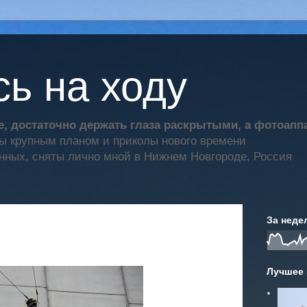
ь на ходу
, достаточно держать глаза раскрытыми, а фотоап
ты крупным планом и приколы нового времени
нных, сняты лично мной в Нижнем Новгороде, Россия
За неде
Лучшее 