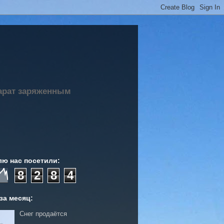
парат заряженным
лю нас посетили:
8
2
8
4
за месяц:
Снег продаётся