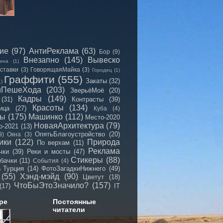
сие
(97)
АнтиРеклама
(63)
Бор
(9)
Внезапно
(145)
Вывеско
ина
(1)
ставки
(3)
ГоворящаяМайка
(3)
Городец
(1)
Граффити
(555)
Закаты
(32)
1)
иПешеХода
(203)
ЗверьёМоё
(20)
Кадры
(149)
(31)
Контрасты
(39)
Красоты
(134)
ица
(27)
Куба
(4)
мы
(175)
Машинко
(112)
Место-2020
НоваяАрхитектура
(79)
о-2021
(13)
ОпятьБлагоустройство
(20)
9)
Окна
(3)
ики
(122)
Природа
По верхам
(11)
Реклама
чки
(39)
Реки и мосты
(47)
Стикеры
(88)
бачки
(11)
События
(4)
Турция
(14)
ФотоЗагадкиНижнего
(49)
)
(55)
Хэнд-мэйд
(90)
Цветут
(18)
ЧтоБыЭтоЗначило?
(157)
(17)
IT
ре
Постоянные
читатели