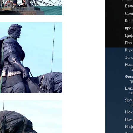
Бел
Сол
Кони
про
Циф
Про
Шух
Зол
Ниж
п
Фин
г
Ёлк
з
Ярм
п
Нюх
Ниж
Инф