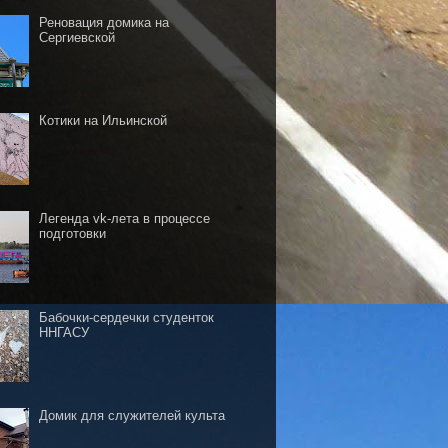
Реновация домика на
Сергиевской
Котики на Ильинской
Легенда vk-лета в процессе
подготовки
Бабочки-сердечки студенток
ННГАСУ
Домик для служителей культа