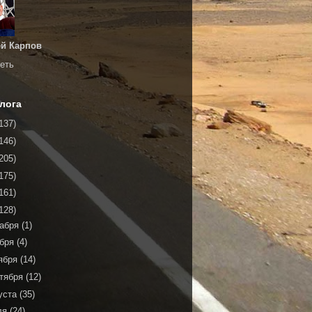
й Карпов
еть
лога
137)
146)
205)
175)
161)
128)
кабря
(1)
ября
(4)
ября
(14)
тября
(12)
уста
(35)
ля
(24)