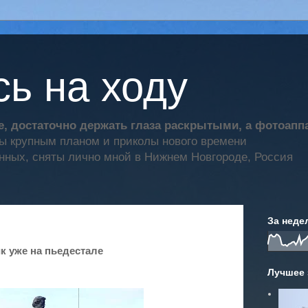
ь на ходу
, достаточно держать глаза раскрытыми, а фотоап
ты крупным планом и приколы нового времени
нных, сняты лично мной в Нижнем Новгороде, Россия
За неде
 уже на пьедестале
Лучшее 