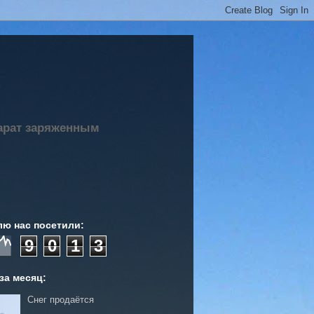
парат заряженным
лю нас посетили:
9
0
1
3
за месяц:
Снег продаётся