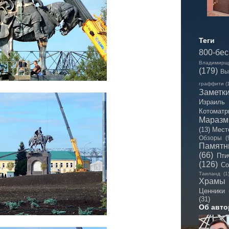
Теги
800-бе
Владимирщ
(179)
Вы
граффити
(
Заметк
Израиль
Котоматр
Мараз
(13)
Мест
Обзоры
(
Памятн
(66)
Пти
(126)
Со
Таиланд
(1
Храмы
Ценники
(31)
Об авто