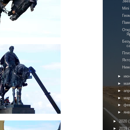
Звё
Mini
Гео
Пам
Отк
Я
Без
с
Пли
Яхт
Ниж
►
ию
►
ма
►
ап
►
ма
►
фе
►
ян
►
2020
(
►
2019
(