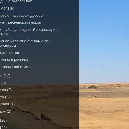
зды на головешках
 Monster
метрия на старом дереве
яти Гребнёвских песков
рытый скульптурный симпозиум на
рмарке
умное чаепитие с фламинго и
амоваром
з донт стоп
смены и речники
егородский стиль
ня
(17)
я
(9)
реля
(5)
рта
(5)
враля
(1)
варя
(1)
120)
144)