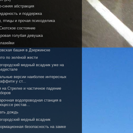
о-синяя абстракция
идарность и поддержка
, птицы и прочая психоделика
 Скотское состояние
ровая голубая девушка
 лазейки
овская башня в Дзержинске
ото по зелёной жести
егородский медный всадник уже на
ьедестале
альные версии наиболее интересных
раффити у ст...
и на Стрелке и частичное падение
аборов
арочная водопроводная станция в
роцессе рестав...
ать дождь
егородский медный всадник
ормационная безопасность на замке