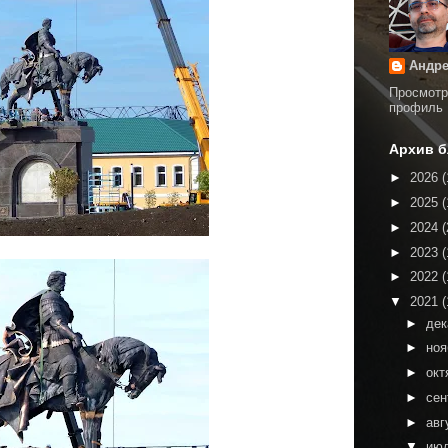
Андре
Просмотр
профиль
Архив б
►
2026
(
►
2025
(
►
2024
(
►
2023
(
►
2022
(
▼
2021
(
►
де
►
но
►
окт
►
сен
►
авг
▼
ию