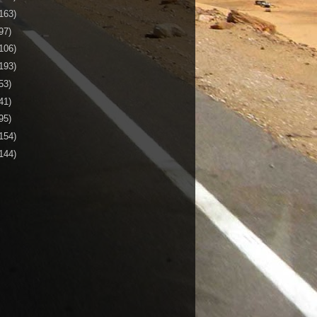
163)
97)
106)
193)
53)
41)
95)
154)
144)