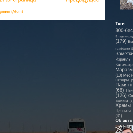
щению (Atom)
Теги
800-бе
Владимирщ
(179)
Вы
граффити
(
Заметк
Израиль
Котоматр
Мараз
(13)
Мест
Обзоры
(
Памятн
(66)
Пти
(126)
Со
Таиланд
(1
Храмы
Ценники
(31)
Об авто