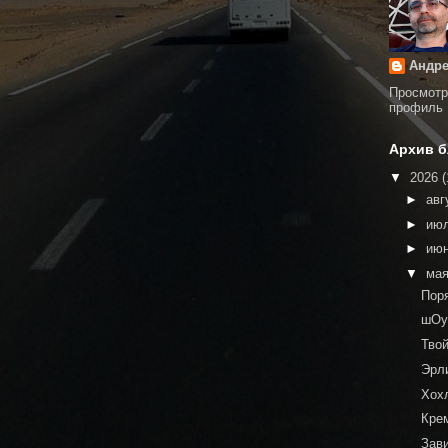
Андре
Просмотр
профиль
Архив б
▼
2026
(
►
авг
►
ию
►
ию
▼
ма
Пор
шОу
Тво
Эрл
Хох
Кре
Зав