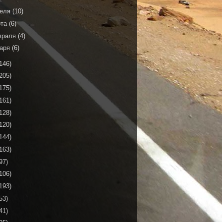
реля
(10)
рта
(6)
враля
(4)
варя
(6)
146)
205)
175)
161)
128)
120)
144)
163)
97)
106)
193)
53)
41)