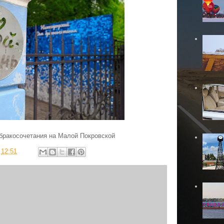
 бракосочетания на Малой Покровской
в
12:51