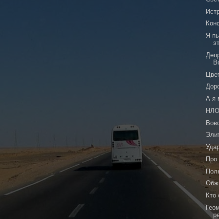
Истр
Кон
Я п
э
Деп
В
Цве
Дор
А я
НЛО
Вов
Эли
Уда
Про
Пол
Обж
Кто
Гео
р