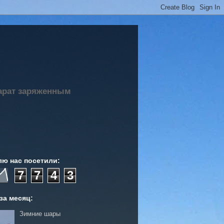
парат заряженным
лю нас посетили:
7
7
4
3
за месяц:
Зимние шары