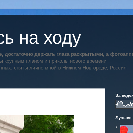
ь на ходу
, достаточно держать глаза раскрытыми, а фотоап
ты крупным планом и приколы нового времени
нных, сняты лично мной в Нижнем Новгороде, Россия
За неде
Лучшее 