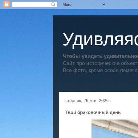
Удивляяс
Чтобы увидеть удивительное
Сайт про исторические объек
Все фото, кроме особо помече
вторник, 26 мая 2026 г.
Твой браковочный день