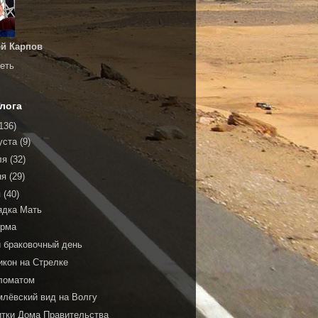
й Карпов
еть
лога
136)
уста
(9)
ля
(32)
ня
(29)
я
(40)
ядка Мать
рма
й браковочный день
икон на Стрелке
ломатом
млёвский вид на Волгу
итки Дома Правительства