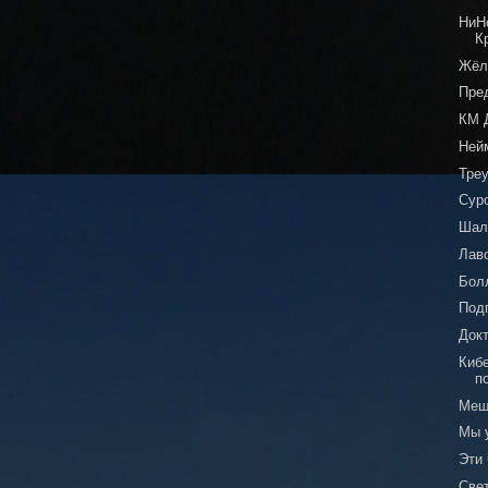
НиНо
К
Жёл
Пре
КМ 
Ней
Тре
Сур
Шал
Лаво
Бол
Под
Док
Кибе
п
Мещ
Мы 
Эти
Све