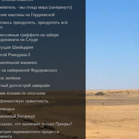
ебитель - мы птица мира (зачёркнуто)
ские каштаны на Гордеевской
ытаюсь преодолеть, преодолеть всё
то
рессивные граффити на заборе
одоканала на Слуде
тущая Швейцария
огой Ромодана-3
 маленькая машинко
 на набережной Федоровского
сю зелёное
тный долгострой завершён
рим ёлками по оползням
 финансовую грамотность
новодье
иваемый Бетанкур
 сказал, что занижают только Приоры?
метрия перманентного процесса
емонта