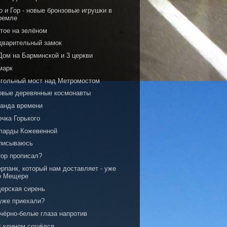
 и Гор - новые бронзовые игрушки в
ремле
тое на зелёном
дварительный замок
Дом на Барминской и 3 церкви
марк
угольный мост над Метромостом
овые деревянные космонавты
анда времени
чка Горького
ларды Кожевенной
писываюсь
тор прописал?
рпанк, который нам доставляет - уже
о Мещере
ерская сирень
уже приехали?
 чёрно-белые глаза напротив
т клином сошёлся