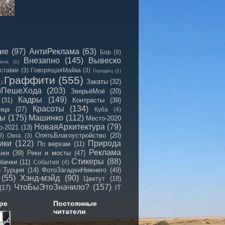
сие
(97)
АнтиРеклама
(63)
Бор
(9)
Внезапно
(145)
Вывеско
ина
(1)
ставки
(3)
ГоворящаяМайка
(3)
Городец
(1)
Граффити
(555)
Закаты
(32)
1)
иПешеХода
(203)
ЗверьёМоё
(20)
Кадры
(149)
(31)
Контрасты
(39)
Красоты
(134)
ица
(27)
Куба
(4)
мы
(175)
Машинко
(112)
Место-2020
НоваяАрхитектура
(79)
о-2021
(13)
ОпятьБлагоустройство
(20)
9)
Окна
(3)
ики
(122)
Природа
По верхам
(11)
Реклама
чки
(39)
Реки и мосты
(47)
Стикеры
(88)
бачки
(11)
События
(4)
Турция
(14)
ФотоЗагадкиНижнего
(49)
)
(55)
Хэнд-мэйд
(90)
Цветут
(18)
ЧтоБыЭтоЗначило?
(157)
(17)
IT
ре
Постоянные
читатели