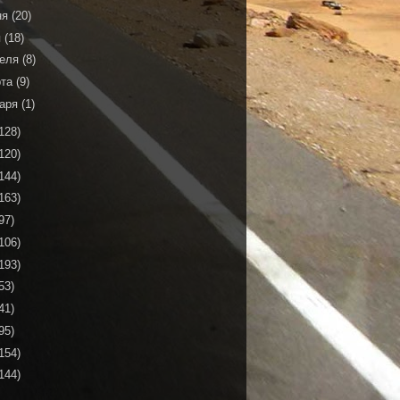
ня
(20)
я
(18)
реля
(8)
рта
(9)
варя
(1)
128)
120)
144)
163)
97)
106)
193)
53)
41)
95)
154)
144)