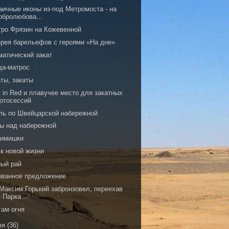
аичные иконы из-под Метромоста - на
обролюбова...
тро Фрязин на Кожевенной
ерея барельефов с героями «На дне»
матический закат
да-матрос
ты, закаты
 in Red и плавучее место для закатных
отосессий
ль по Швейцарской набережной
ы над набережной
имишки
 к новой жизни
ный рай
званное предложение
 Максим Горький забронзовел, переехав
 Парка ...
гам огня
ля
(36)