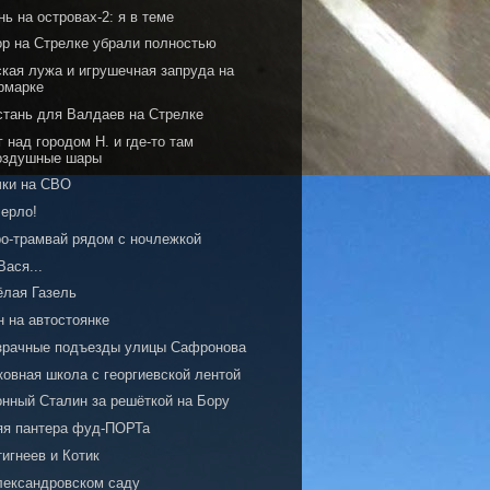
ь на островах-2: я в теме
ор на Стрелке убрали полностью
ская лужа и игрушечная запруда на
рмарке
стань для Валдаев на Стрелке
 над городом Н. и где-то там
оздушные шары
чки на СВО
Мерло!
ро-трамвай рядом с ночлежкой
Вася...
ёлая Газель
н на автостоянке
зрачные подъезды улицы Сафронова
ковная школа с георгиевской лентой
онный Сталин за решёткой на Бору
яя пантера фуд-ПОРТа
игнеев и Котик
лександровском саду