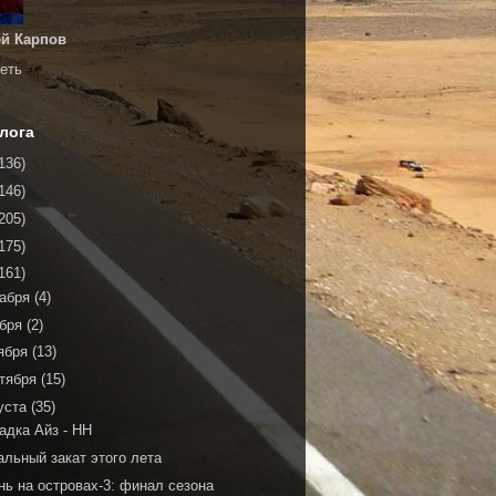
й Карпов
еть
лога
136)
146)
205)
175)
161)
кабря
(4)
ября
(2)
ября
(13)
тября
(15)
уста
(35)
адка Айз - НН
альный закат этого лета
нь на островах-3: финал сезона