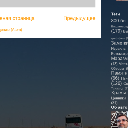
Теги
вная страница
Предыдущее
800-бе
Владимирщ
щению (Atom)
(179)
Вы
граффити
(
Заметк
Израиль
Котоматр
Мараз
(13)
Мест
Обзоры
(
Памятн
(66)
Пти
(126)
Со
Таиланд
(1
Храмы
Ценники
(31)
Об авто