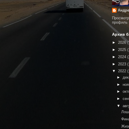
Андре
Просмотр
профиль
Архив б
►
2026
(
►
2025
(
►
2024
(
►
2023
(
▼
2022
(
►
де
►
но
►
окт
►
сен
▼
авг
Лош
Фин
Жиз