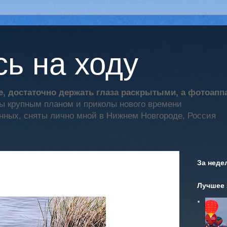
ь на ходу
, достаточно держать глаза раскрытыми, а фотоап
ты крупным планом и приколы нового времени
нных, сняты лично мной в Нижнем Новгороде, Россия
За неде
Лучшее 