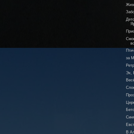
Жизн
Заб
Дет
Я
При
Смог
в
Пти
за 
Рет
Эх, 
Вес
Сло
Про
Цер
Бет
Син
Евст
В А