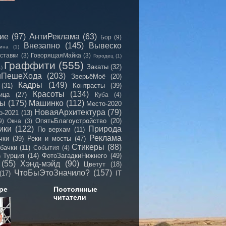
сие
(97)
АнтиРеклама
(63)
Бор
(9)
Внезапно
(145)
Вывеско
ина
(1)
ставки
(3)
ГоворящаяМайка
(3)
Городец
(1)
Граффити
(555)
Закаты
(32)
1)
иПешеХода
(203)
ЗверьёМоё
(20)
Кадры
(149)
(31)
Контрасты
(39)
Красоты
(134)
ица
(27)
Куба
(4)
мы
(175)
Машинко
(112)
Место-2020
НоваяАрхитектура
(79)
о-2021
(13)
ОпятьБлагоустройство
(20)
9)
Окна
(3)
ики
(122)
Природа
По верхам
(11)
Реклама
чки
(39)
Реки и мосты
(47)
Стикеры
(88)
бачки
(11)
События
(4)
Турция
(14)
ФотоЗагадкиНижнего
(49)
)
(55)
Хэнд-мэйд
(90)
Цветут
(18)
ЧтоБыЭтоЗначило?
(157)
(17)
IT
ре
Постоянные
читатели