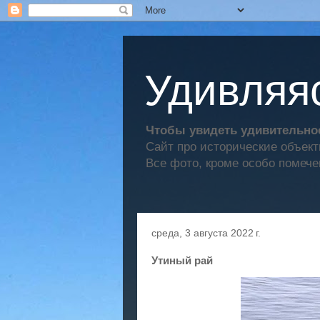
Удивляяс
Чтобы увидеть удивительное
Сайт про исторические объек
Все фото, кроме особо помече
среда, 3 августа 2022 г.
Утиный рай