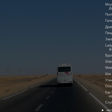
Моз
Д
Пье
Гал
Дра
Пан
Зака
Lady
ф
Вдо
Шар
Мим
Шаг
Ути
Ото
Как
из
Слу
►
ию