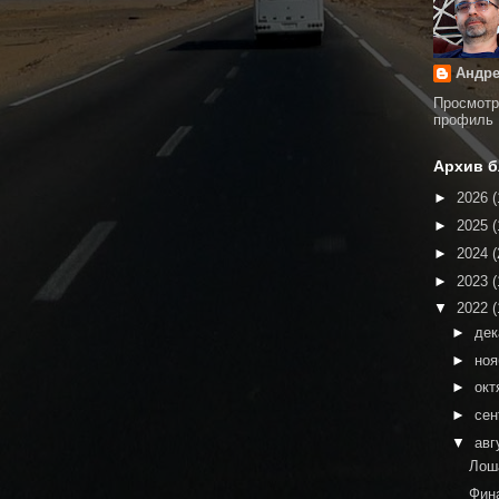
Андре
Просмотр
профиль
Архив б
►
2026
(
►
2025
(
►
2024
(
►
2023
(
▼
2022
(
►
де
►
но
►
окт
►
сен
▼
авг
Лош
Фин