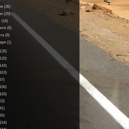
ля
(36)
ня
(20)
я
(18)
реля
(8)
рта
(9)
варя
(1)
128)
120)
144)
163)
97)
106)
193)
53)
41)
95)
154)