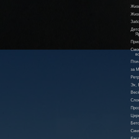
Жиз
Жизн
Заб
Дет
Я
При
Смог
в
Пти
за 
Рет
Эх, 
Вес
Сло
Про
Цер
Бет
Син
Евст