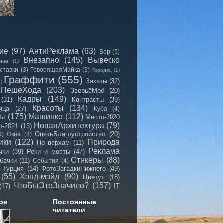
сие
(97)
АнтиРеклама
(63)
Бор
(9)
Внезапно
(145)
Вывеско
ина
(1)
ставки
(3)
ГоворящаяМайка
(3)
Городец
(1)
Граффити
(555)
Закаты
(32)
1)
иПешеХода
(203)
ЗверьёМоё
(20)
Кадры
(149)
(31)
Контрасты
(39)
Красоты
(134)
ица
(27)
Куба
(4)
мы
(175)
Машинко
(112)
Место-2020
НоваяАрхитектура
(79)
о-2021
(13)
ОпятьБлагоустройство
(20)
9)
Окна
(3)
ики
(122)
Природа
По верхам
(11)
Реклама
чки
(39)
Реки и мосты
(47)
Стикеры
(88)
бачки
(11)
События
(4)
Турция
(14)
ФотоЗагадкиНижнего
(49)
)
(55)
Хэнд-мэйд
(90)
Цветут
(18)
ЧтоБыЭтоЗначило?
(157)
(17)
IT
ре
Постоянные
читатели