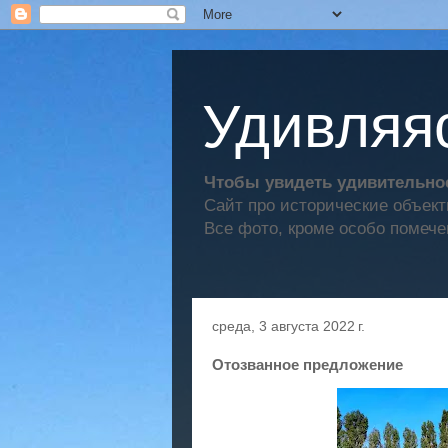
Удивляяс
Чтобы увидеть удивительное
Сайт про исторические объек
Все фото, кроме особо помече
среда, 3 августа 2022 г.
Отозванное предложение