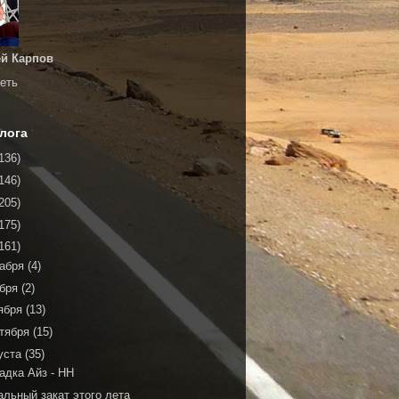
й Карпов
еть
лога
136)
146)
205)
175)
161)
кабря
(4)
ября
(2)
ября
(13)
тября
(15)
уста
(35)
адка Айз - НН
альный закат этого лета