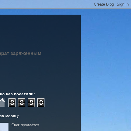
парат заряженным
лю нас посетили:
8
8
9
0
за месяц:
Снег продаётся