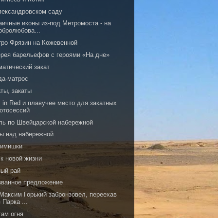
лександровском саду
аичные иконы из-под Метромоста - на
обролюбова...
тро Фрязин на Кожевенной
ерея барельефов с героями «На дне»
матический закат
да-матрос
ты, закаты
 in Red и плавучее место для закатных
отосессий
ль по Швейцарской набережной
ы над набережной
имишки
 к новой жизни
ный рай
званное предложение
 Максим Горький забронзовел, переехав
 Парка ...
гам огня