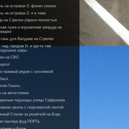
нь на островах-3: финал сезона
ь на островах-2: я в теме
ор на Стрелке убрали полностью
ская лужа и игрушечная запруда на
рмарке
стань для Валдаев на Стрелке
 над городом Н. и где-то там
оздушные шары
чки на СВО
Мерло!
ро-трамвай рядом с ночлежкой
Вася...
ёлая Газель
н на автостоянке
зрачные подъезды улицы Сафронова
ковная школа с георгиевской лентой
онный Сталин за решёткой на Бору
яя пантера фуд-ПОРТа
игнеев и Котик