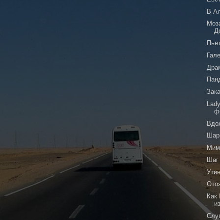
В А
Моз
Д
Пье
Гал
Дра
Пан
Зака
Lady
ф
Вдо
Шар
Мим
Шаг
Ути
Ото
Как
из
Слу