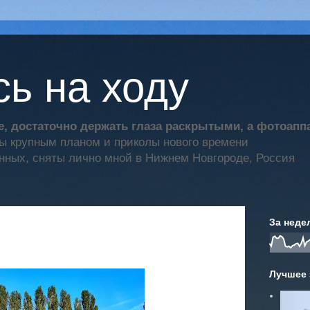
ь на ходу
, достаточно держать глаза раскрытыми, а фотоап
ты крупным планом и приколы нового времени
нных, сняты лично мной в Нижнем Новгороде, Россия
За неде
Лучшее 