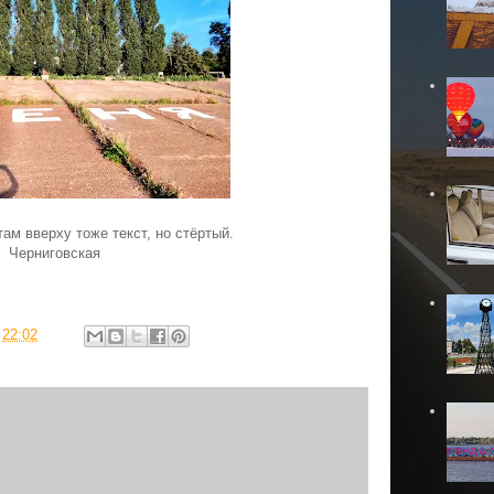
там вверху тоже текст, но стёртый.
Черниговская
в
22:02