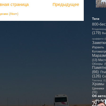
вная страница
Предыдущее
щению (Atom)
Теги
800-бе
Владимирщ
(179)
Вы
граффити
(
Заметк
Израиль
Котоматр
Мараз
(13)
Мест
Обзоры
(
Памятн
(66)
Пти
(126)
Со
Таиланд
(1
Храмы
Ценники
(31)
Об авто