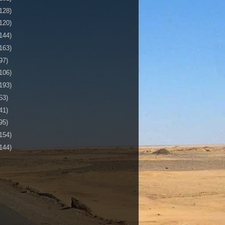
128)
120)
144)
163)
97)
106)
193)
53)
41)
95)
154)
144)