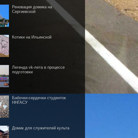
Реновация домика на
Сергиевской
Котики на Ильинской
Легенда vk-лета в процессе
подготовки
Бабочки-сердечки студенток
ННГАСУ
Домик для служителей культа