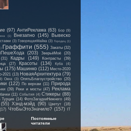
сие
(97)
АнтиРеклама
(63)
Бор
(9)
Внезапно
(145)
Вывеско
ина
(1)
ставки
(3)
ГоворящаяМайка
(3)
Городец
(1)
Граффити
(555)
Закаты
(32)
1)
иПешеХода
(203)
ЗверьёМоё
(20)
Кадры
(149)
(31)
Контрасты
(39)
Красоты
(134)
ица
(27)
Куба
(4)
мы
(175)
Машинко
(112)
Место-2020
НоваяАрхитектура
(79)
о-2021
(13)
ОпятьБлагоустройство
(20)
9)
Окна
(3)
ики
(122)
Природа
По верхам
(11)
Реклама
чки
(39)
Реки и мосты
(47)
Стикеры
(88)
бачки
(11)
События
(4)
Турция
(14)
ФотоЗагадкиНижнего
(49)
)
(55)
Хэнд-мэйд
(90)
Цветут
(18)
ЧтоБыЭтоЗначило?
(157)
(17)
IT
ре
Постоянные
читатели