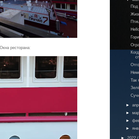
Под
Жизн
Пти
Hell
Гор
Огр
Окна ресторана:
Ког
с
Отг
Нем
Так 
Зел
Суч
►
ап
►
ма
►
фе
►
ян
►
2022
(