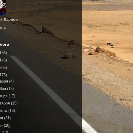
й Карпов
еть
лога
136)
146)
205)
175)
кабря
(4)
ября
(13)
ября
(17)
тября
(15)
уста
(18)
ля
(31)
ня
(28)
я
(12)