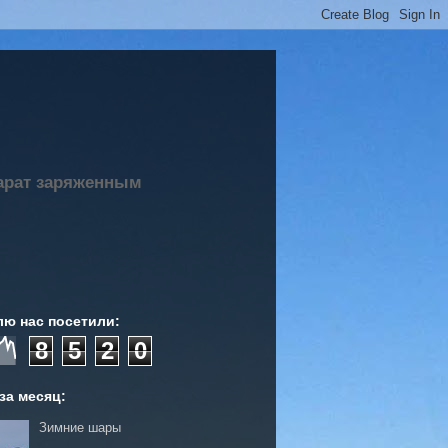
парат заряженным
лю нас посетили:
8
5
2
0
за месяц:
Зимние шары