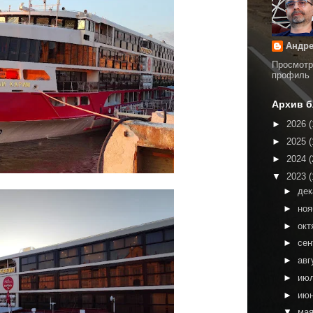
Андре
Просмотр
профиль
Архив б
►
2026
(
►
2025
(
►
2024
(
▼
2023
(
►
де
►
но
►
окт
►
сен
►
авг
►
ию
►
ию
▼
ма