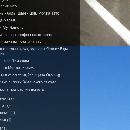
 влиянием
ь - боль. Шын - мон. МоNka авто
ца малая
o, My Name Is
иллаз на телефонных шкафах
афиченные бочки-столы
да ангелы трубят, курьеры Яндекс Еды
пят
олоски Лимонова
ного Мустая Карима
бы и съел тебя, Женщина-Огонь)))
ёные склоны Зеленского съезда
ность под распил попала
реля
(27)
рта
(7)
враля
(2)
варя
(1)
161)