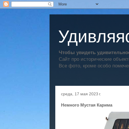
Удивляяс
Чтобы увидеть удивительное
Сайт про исторические объек
Все фото, кроме особо помече
среда, 17 мая 2023 г.
Немного Мустая Карима