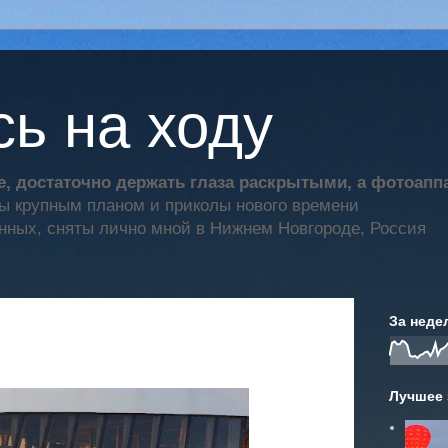
ь на ходу
, достаточно держать глаза раскрытыми, а фотоап
ты крупным планом и приколы нового времени
нных, сняты лично мной в Нижнем Новгороде, Россия
За неде
Лучшее 