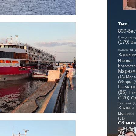
Теги
800-бе
Владимирщ
(179)
Вы
граффити
(
Заметк
Израиль
Котоматр
Мараз
(13)
Мест
Обзоры
(
Памятн
(66)
Пти
(126)
Со
Таиланд
(1
Храмы
Ценники
(31)
Об авто