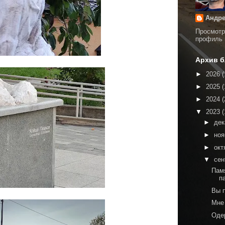
Андре
Просмотр
профиль
Архив б
►
2026
(
►
2025
(
►
2024
(
▼
2023
(
►
де
►
но
►
окт
▼
сен
Пам
п
Вы 
Мне
Оде