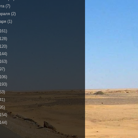
рта
(7)
враля
(2)
варя
(1)
161)
128)
120)
144)
163)
97)
106)
193)
53)
41)
95)
154)
144)