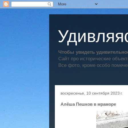
Удивляяс
Чтобы увидеть удивительное
Сайт про исторические объек
Все фото, кроме особо помече
воскресенье, 10 сентября 2023 г.
Алёша Пешков в мраморе