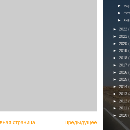
►
ма
►
фе
►
ян
►
2022
(
►
2021
(
►
2020
(
►
2019
(
►
2018
(
►
2017
(
►
2016
(
►
2015
(
►
2014
(
►
2013
(
►
2012
(
►
2011
(
►
2010
(
вная страница
Предыдущее