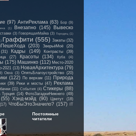
сие
(97)
АнтиРеклама
(63)
Бор
(9)
Внезапно
(145)
Вывеско
ина
(1)
ставки
(3)
ГоворящаяМайка
(3)
Городец
(1)
Граффити
(555)
Закаты
(32)
1)
иПешеХода
(203)
ЗверьёМоё
(20)
Кадры
(149)
(31)
Контрасты
(39)
Красоты
(134)
ица
(27)
Куба
(4)
мы
(175)
Машинко
(112)
Место-2020
НоваяАрхитектура
(79)
о-2021
(13)
ОпятьБлагоустройство
(20)
9)
Окна
(3)
ики
(122)
Природа
По верхам
(11)
Реклама
чки
(39)
Реки и мосты
(47)
Стикеры
(88)
бачки
(11)
События
(4)
Турция
(14)
ФотоЗагадкиНижнего
(49)
)
(55)
Хэнд-мэйд
(90)
Цветут
(18)
ЧтоБыЭтоЗначило?
(157)
(17)
IT
ре
Постоянные
читатели