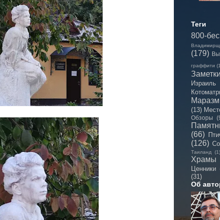
Теги
800-бе
Владимирщ
(179)
Вы
граффити
(
Заметк
Израиль
Котоматр
Мараз
(13)
Мест
Обзоры
(
Памятн
(66)
Пти
(126)
Со
Таиланд
(1
Храмы
Ценники
(31)
Об авто