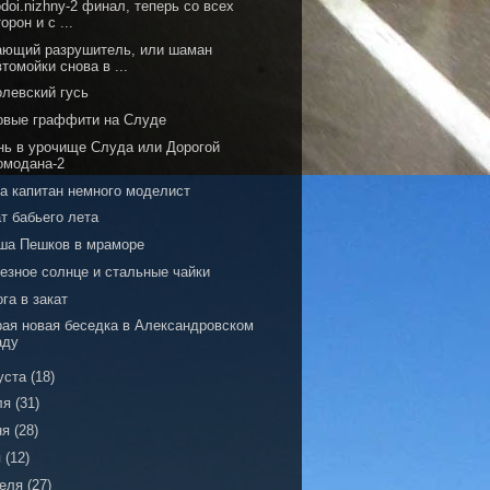
doi.nizhny-2 финал, теперь со всех
орон и с ...
ающий разрушитель, или шаман
втомойки снова в ...
олевский гусь
овые граффити на Слуде
нь в урочище Слуда или Дорогой
омодана-2
да капитан немного моделист
т бабьего лета
ша Пешков в мраморе
езное солнце и стальные чайки
га в закат
рая новая беседка в Александровском
аду
уста
(18)
ля
(31)
ня
(28)
я
(12)
реля
(27)