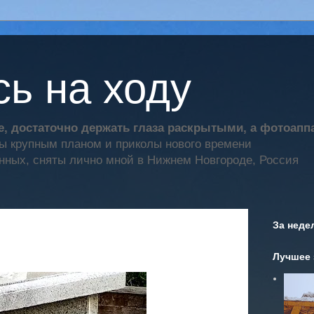
ь на ходу
, достаточно держать глаза раскрытыми, а фотоап
ты крупным планом и приколы нового времени
нных, сняты лично мной в Нижнем Новгороде, Россия
За неде
Лучшее 