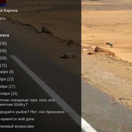
й Карпов
еть
лога
136)
146)
205)
175)
кабря
(4)
ября
(13)
ября
(17)
тября
(15)
ятник пожарным трех эпох или
амятник Шойгу?
продаёте рыбов? Нет, оно бронзовое
 нравится мой день
ржимый вопросами