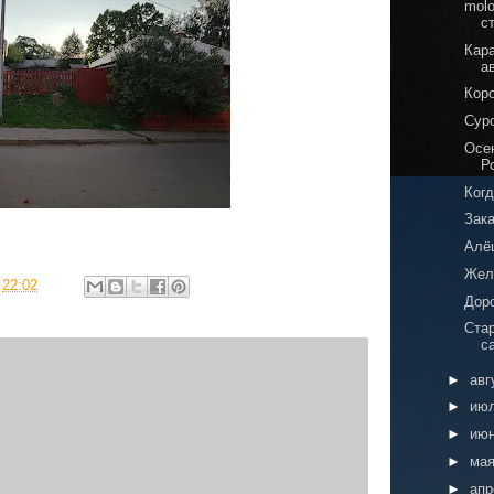
molo
ст
Кар
а
Кор
Сур
Осе
Р
Ког
Зака
Алё
Жел
в
22:02
Доро
Ста
с
►
авг
►
ию
►
ию
►
ма
►
ап