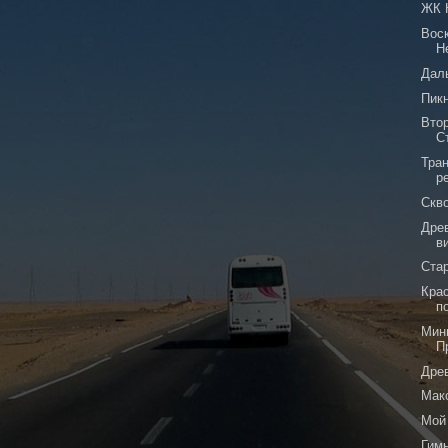
ЖК 
Вос
Н
Дал
Пикн
Вто
С
Тра
р
Скв
Дре
в
Ста
Кра
п
Мин
П
Дре
Мак
Мой
Гим