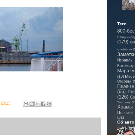
Теги
800-бе
Владимирщ
(179)
Вы
граффити
(
Заметк
Израиль
Котоматр
Мараз
(13)
Мест
Обзоры
(
Памятн
(66)
Пти
(126)
Со
Таиланд
(1
в
23:13
Храмы
Ценники
(31)
Об авто