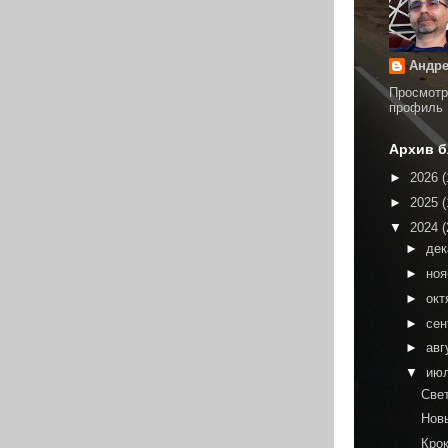
Андре
Просмотр
профиль
Архив б
►
2026
(
►
2025
(
▼
2024
(
►
де
►
но
►
окт
►
сен
►
авг
▼
ию
Све
Нов
Кро