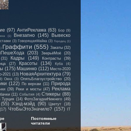
сие
(97)
АнтиРеклама
(63)
Бор
(9)
Внезапно
(145)
Вывеско
ина
(1)
ставки
(3)
ГоворящаяМайка
(3)
Городец
(1)
Граффити
(555)
Закаты
(32)
1)
иПешеХода
(203)
ЗверьёМоё
(20)
Кадры
(149)
(31)
Контрасты
(39)
Красоты
(134)
ица
(27)
Куба
(4)
мы
(175)
Машинко
(112)
Место-2020
НоваяАрхитектура
(79)
о-2021
(13)
ОпятьБлагоустройство
(20)
9)
Окна
(3)
ики
(122)
Природа
По верхам
(11)
Реклама
чки
(39)
Реки и мосты
(47)
Стикеры
(88)
бачки
(11)
События
(4)
Турция
(14)
ФотоЗагадкиНижнего
(49)
)
(55)
Хэнд-мэйд
(90)
Цветут
(18)
ЧтоБыЭтоЗначило?
(157)
(17)
IT
ре
Постоянные
читатели