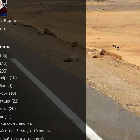
й Карпов
еть
лога
136)
146)
205)
кабря
(10)
ября
(3)
ября
(10)
тября
(21)
уста
(26)
ля
(41)
тящаяся лавочка
ый старый силуэт Стрелки
кодайл, он же Геннадий