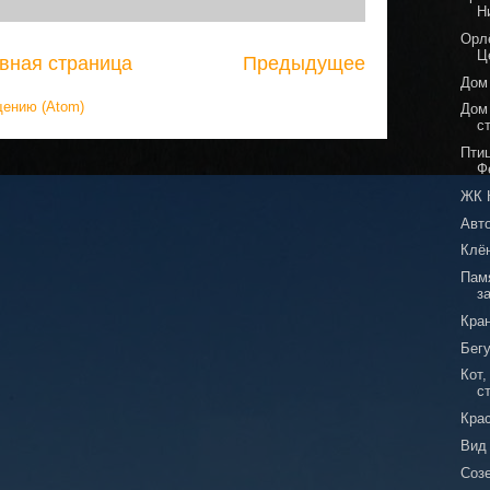
Н
Орлё
Ц
вная страница
Предыдущее
Дом
щению (Atom)
Дом
с
Пти
Ф
ЖК 
Авт
Клё
Пам
з
Кран
Бег
Кот
с
Кра
Вид
Соз