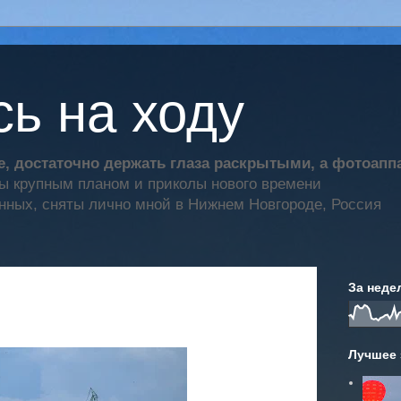
ь на ходу
, достаточно держать глаза раскрытыми, а фотоап
ты крупным планом и приколы нового времени
нных, сняты лично мной в Нижнем Новгороде, Россия
За неде
Лучшее 