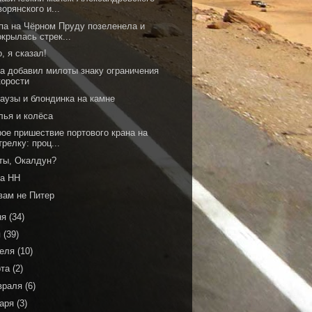
ворянского и...
па на Чёрном Пруду позеленела и
окрылась стрек...
, я сказал!
да добавил милоты знаку ограничения
корости
аузы и блондинка на камне
лья и колёса
рое пришествие портового крана на
трелку: проц...
 ты, Окалдун?
на НН
вам не Питер
ня
(34)
я
(39)
реля
(10)
рта
(2)
враля
(6)
варя
(3)