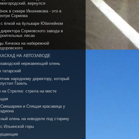
ижегородский, вернулся
нок в сквере Иконникова - это в
ентре Сормова
 с ёлкой на бульваре Юбилейном
 директора Сормовского завода в
троительных лесах
цы Хичкока на набережной
едоровского
КАСКАД НА АВТОЗАВОДЕ
озаводский нержавеющий олень
н татарский
ятник народному директору, который
апустил Газель
 на Стрелке: стрела на месте
ущая
, Смешарики и Спящая красавица у
тадиона
сный олень на новоделе под старину
 с Ильинской горы
ерцающие