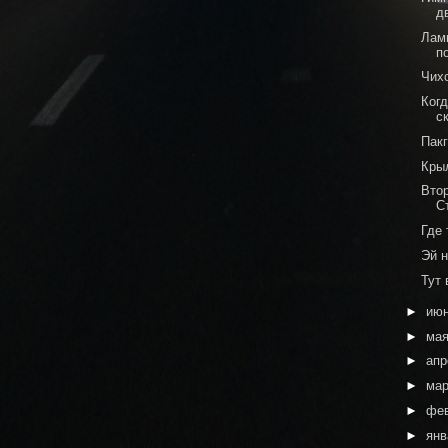
д
Лам
п
Чихо
Ког
с
Пакг
Кры
Вто
С
Где
Эй 
Тут 
►
ию
►
ма
►
ап
►
ма
►
фе
►
ян