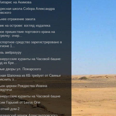
Кипарис на Акимова
кресная школа Собора Александра
евского
ьнее отражение заката
ик на острове: взгляд издалека
рое пришествие портового крана на
трелку: очер...
нспортное средство зарегистрировано в
егионе 1...
озь амбразуру
внерусские куранты на Часовой башне:
ид из Кре...
рые дворы ул. Пожарского
сная Шапочка из КБ требует от Свиньи
ояснить з...
ьон церкви Рождества Иоанна
редтечи
внерусские куранты на Часовой башне
сим Горький от Lexus One
 отчий дом-2
назический манеж Александровского