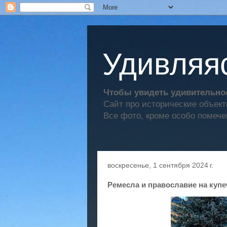
Удивляяс
Чтобы увидеть удивительное
Сайт про исторические объек
Все фото, кроме особо помече
воскресенье, 1 сентября 2024 г.
Ремесла и православие на куп