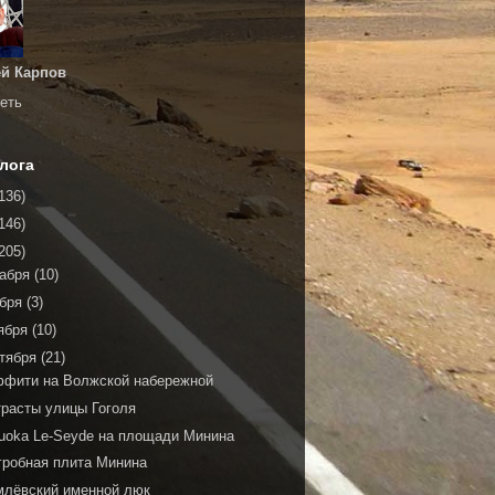
й Карпов
еть
лога
136)
146)
205)
кабря
(10)
ября
(3)
ября
(10)
тября
(21)
ффити на Волжской набережной
трасты улицы Гоголя
suoka Le-Seyde на площади Минина
гробная плита Минина
млёвский именной люк