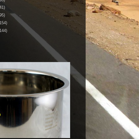
41)
95)
154)
144)