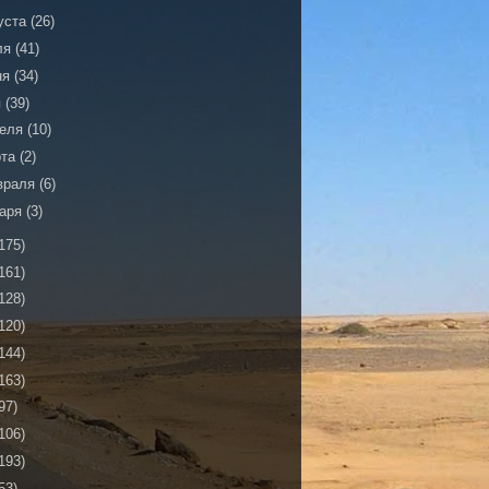
уста
(26)
ля
(41)
ня
(34)
я
(39)
реля
(10)
рта
(2)
враля
(6)
варя
(3)
175)
161)
128)
120)
144)
163)
97)
106)
193)
53)