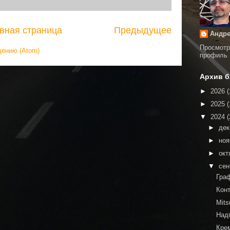
вная страница
Предыдущее
Андре
Просмотр
щению (Atom)
профиль
Архив б
►
2026
(
►
2025
(
▼
2024
(
►
де
►
но
►
окт
▼
сен
Гра
Кон
Mit
Над
Кре