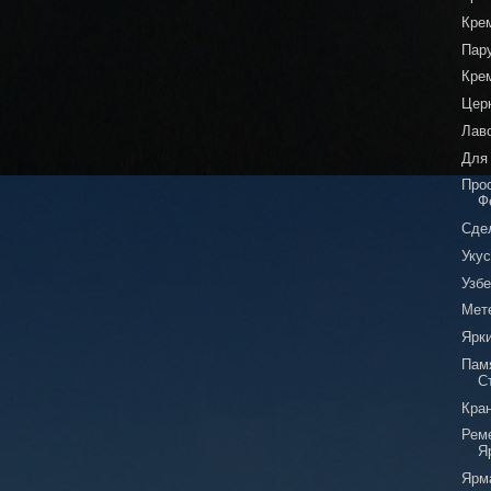
Кре
Пар
Кре
Цер
Лав
Для
Про
Ф
Сде
Уку
Узбе
Мет
Ярк
Пам
С
Кра
Рем
Я
Ярм