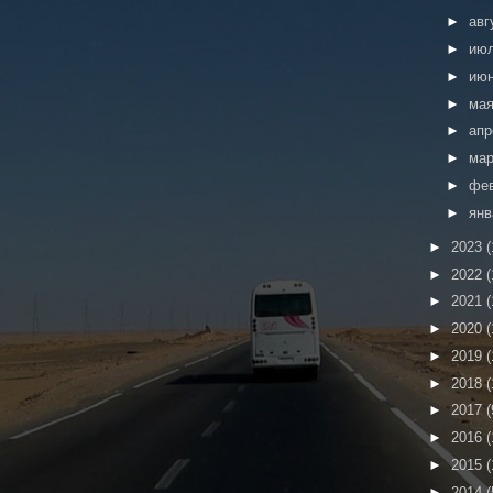
►
авг
►
ию
►
ию
►
ма
►
ап
►
ма
►
фе
►
ян
►
2023
(
►
2022
(
►
2021
(
►
2020
(
►
2019
(
►
2018
(
►
2017
(
►
2016
(
►
2015
(
►
2014
(