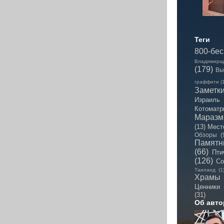
Теги
800-бе
Владимирщ
(179)
Вы
граффити
(
Заметк
Израиль
Котоматр
Мараз
(13)
Мест
Обзоры
(
Памятн
(66)
Пти
(126)
Со
Таиланд
(1
Храмы
Ценники
(31)
Об авто