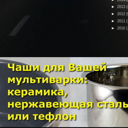
►
2013
(
►
2012
(
►
2011
(
►
2010
(