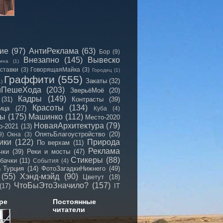
сие
(97)
АнтиРеклама
(63)
Бор
(9)
Внезапно
(145)
Вывеско
ина
(1)
ставки
(3)
ГоворящаяМайка
(3)
Городец
(1)
Граффити
(555)
Закаты
(32)
1)
иПешеХода
(203)
ЗверьёМоё
(20)
Кадры
(149)
(31)
Контрасты
(39)
Красоты
(134)
ица
(27)
Куба
(4)
мы
(175)
Машинко
(112)
Место-2020
НоваяАрхитектура
(79)
о-2021
(13)
ОпятьБлагоустройство
(20)
9)
Окна
(3)
ики
(122)
Природа
По верхам
(11)
Реклама
чки
(39)
Реки и мосты
(47)
Стикеры
(88)
бачки
(11)
События
(4)
Турция
(14)
ФотоЗагадкиНижнего
(49)
)
(55)
Хэнд-мэйд
(90)
Цветут
(18)
ЧтоБыЭтоЗначило?
(157)
(17)
IT
ре
Постоянные
читатели