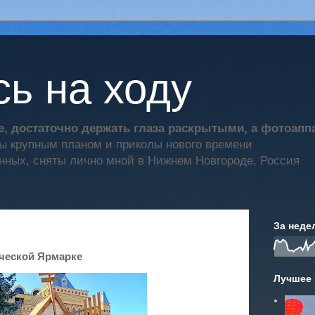
ь на ходу
, достаточно держать глаза раскрытыми, а фотоап
ты крупным планом и приколы нового времени
нных, сняты лично мной в Нижнем Новгороде, Россия
За неде
еческой Ярмарке
Лучшее 