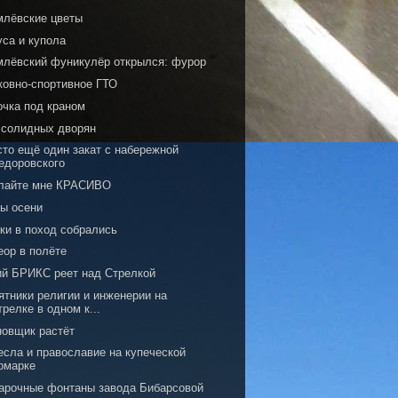
млёвские цветы
уса и купола
млёвский фуникулёр открылся: фурор
ковно-спортивное ГТО
очка под краном
 солидных дворян
сто ещё один закат с набережной
едоровского
лайте мне КРАСИВО
сы осени
ки в поход собрались
еор в полёте
ий БРИКС реет над Стрелкой
ятники религии и инженерии на
трелке в одном к...
новщик растёт
есла и православие на купеческой
рмарке
арочные фонтаны завода Бибарсовой