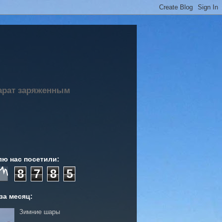
парат заряженным
лю нас посетили:
8
7
8
5
за месяц:
Зимние шары