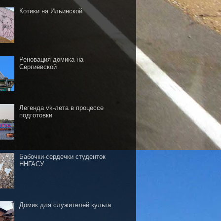
Котики на Ильинской
Реновация домика на
Сергиевской
Легенда vk-лета в процессе
подготовки
Бабочки-сердечки студенток
ННГАСУ
Домик для служителей культа