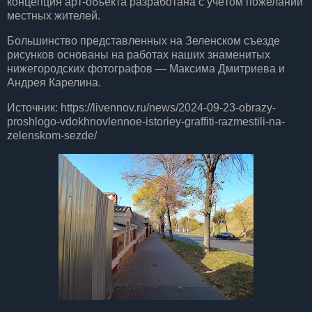
концепция арт-объекта разработана с учётом пожеланий
местных жителей.
Большинство представленных на Зеленском съезде
рисунков основаны на работах наших знаменитых
нижегородских фотографов — Максима Дмитриева и
Андрея Карелина.
Источник: https://livennov.ru/news/2024-09-23-obrazy-
proshlogo-vdokhnovlennoe-istoriey-graffiti-razmestili-na-
zelenskom-sezde/