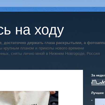
ь на ходу
, достаточно держать глаза раскрытыми, а фотоап
ты крупным планом и приколы нового времени
нных, сняты лично мной в Нижнем Новгороде, Россия
За неде
Лучшее 