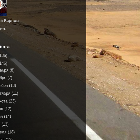
й Карпов
еть
лога
136)
146)
кабря
(8)
ября
(7)
ября
(13)
тября
(11)
уста
(23)
ля
(12)
ня
(14)
я
(13)
реля
(18)
рта
(13)