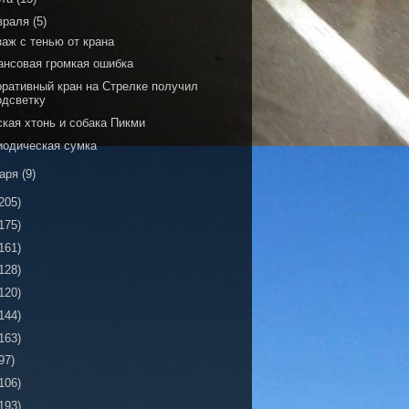
враля
(5)
аж с тенью от крана
ансовая громкая ошибка
оративный кран на Стрелке получил
одсветку
ская хтонь и собака Пикми
иодическая сумка
варя
(9)
205)
175)
161)
128)
120)
144)
163)
97)
106)
193)