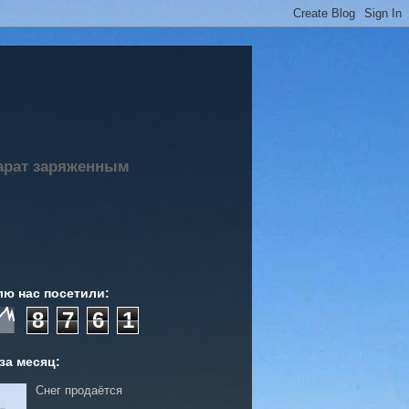
парат заряженным
лю нас посетили:
8
7
6
1
за месяц:
Снег продаётся