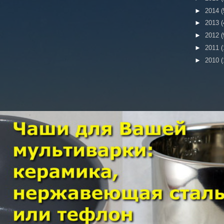
►
2014
(
►
2013
(
►
2012
(
►
2011
(
►
2010
(