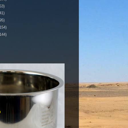
53)
41)
95)
154)
144)