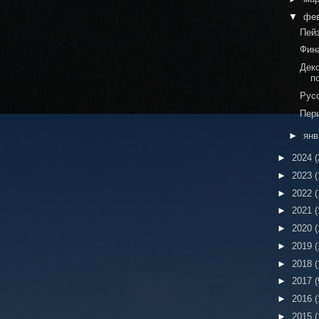
▼
фе
Пейз
Фин
Дек
п
Рус
Пер
►
ян
►
2024
(
►
2023
(
►
2022
(
►
2021
(
►
2020
(
►
2019
(
►
2018
(
►
2017
(
►
2016
(
►
2015
(