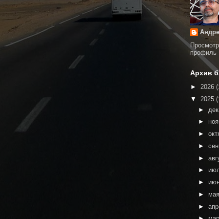
Андре
Просмотр
профиль
Архив б
►
2026
(
▼
2025
(
►
де
►
но
►
окт
►
сен
►
авг
►
ию
►
ию
►
ма
►
ап
►
ма