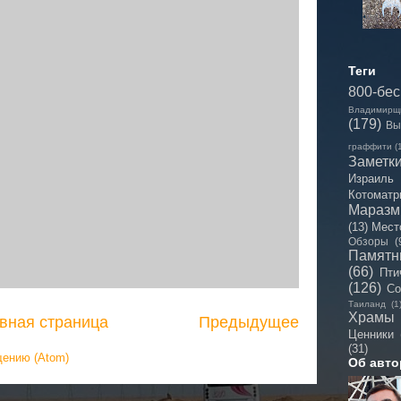
Теги
800-бе
Владимирщ
(179)
Вы
граффити
(
Заметк
Израиль
Котоматр
Мараз
(13)
Мест
Обзоры
(
Памятн
(66)
Пти
(126)
Со
Таиланд
(1
Храмы
вная страница
Предыдущее
Ценники
(31)
щению (Atom)
Об авто