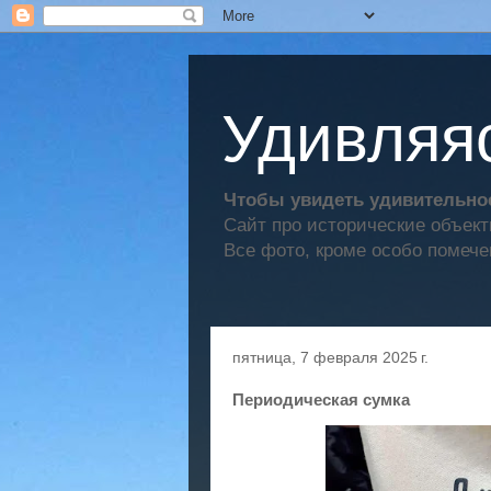
Удивляяс
Чтобы увидеть удивительное
Сайт про исторические объек
Все фото, кроме особо помече
пятница, 7 февраля 2025 г.
Периодическая сумка