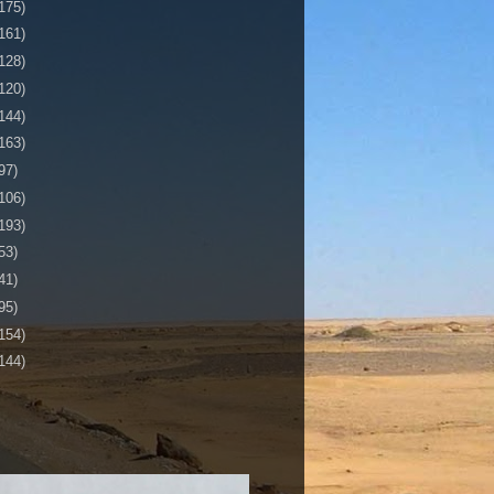
175)
161)
128)
120)
144)
163)
97)
106)
193)
53)
41)
95)
154)
144)