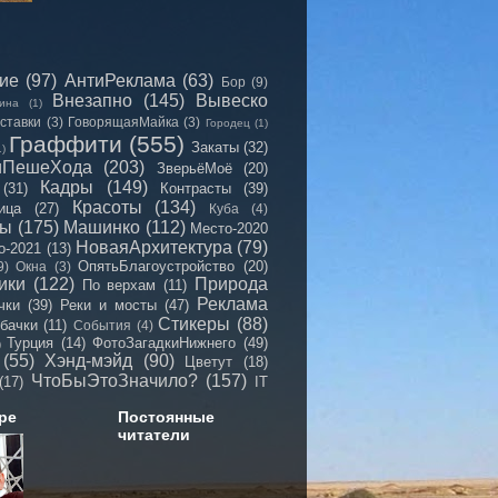
сие
(97)
АнтиРеклама
(63)
Бор
(9)
Внезапно
(145)
Вывеско
ина
(1)
ставки
(3)
ГоворящаяМайка
(3)
Городец
(1)
Граффити
(555)
Закаты
(32)
1)
иПешеХода
(203)
ЗверьёМоё
(20)
Кадры
(149)
(31)
Контрасты
(39)
Красоты
(134)
ица
(27)
Куба
(4)
мы
(175)
Машинко
(112)
Место-2020
НоваяАрхитектура
(79)
о-2021
(13)
ОпятьБлагоустройство
(20)
9)
Окна
(3)
ики
(122)
Природа
По верхам
(11)
Реклама
чки
(39)
Реки и мосты
(47)
Стикеры
(88)
бачки
(11)
События
(4)
Турция
(14)
ФотоЗагадкиНижнего
(49)
)
(55)
Хэнд-мэйд
(90)
Цветут
(18)
ЧтоБыЭтоЗначило?
(157)
(17)
IT
ре
Постоянные
читатели