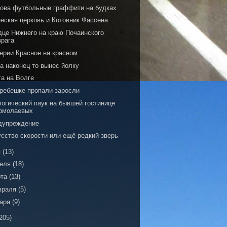
нова футбольные граффити на будках
енская церковь и Котовник Фассена
дце Нижнего на краю Почаинского
врага
серии Красное на красном
а наконец то вынес йолку
га на Волге
Гребешке пропали заросли
логический паук на бывшей гостинице
рмолаевых
дупреждение
усство скорости или ещё редкий зверь
я
(13)
реля
(18)
рта
(13)
враля
(5)
варя
(9)
205)