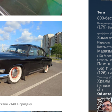
Теги
800-бе
Владимирщ
(179)
Вы
граффити
(
Заметк
Израиль
Котоматр
Мараз
(13)
Мест
Обзоры
(
Памятн
(66)
Пти
(126)
Со
Таиланд
(1
Храмы
Ценники
(31)
Об авто
сквич 2140 в придачу