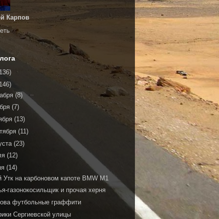
й Карпов
еть
лога
136)
146)
кабря
(8)
ября
(7)
ября
(13)
тября
(11)
уста
(23)
ля
(12)
ня
(14)
й Утк на карбоновом капоте BMW M1
ья-газонокосильщик и прочая херня
нова футбольные граффити
рики Сергиевской улицы