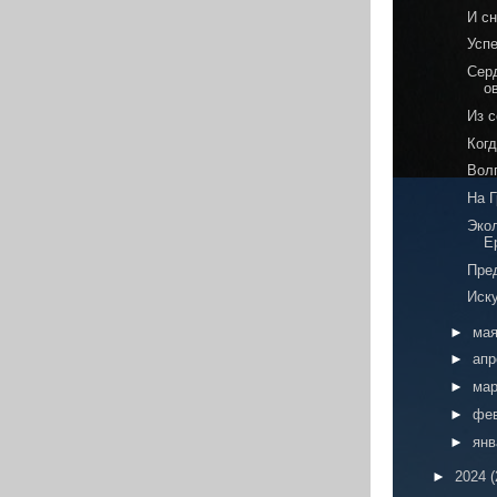
И с
Усп
Сер
о
Из 
Когд
Вол
На 
Эко
Е
Пре
Иск
►
ма
►
ап
►
ма
►
фе
►
ян
►
2024
(