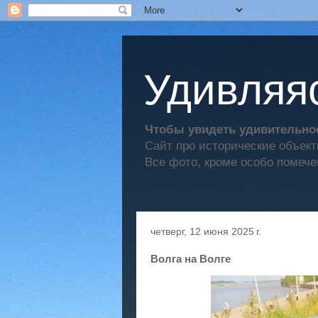
Удивляяс
Чтобы увидеть удивительное
Сайт про исторические объек
Все фото, кроме особо помече
четверг, 12 июня 2025 г.
Волга на Волге