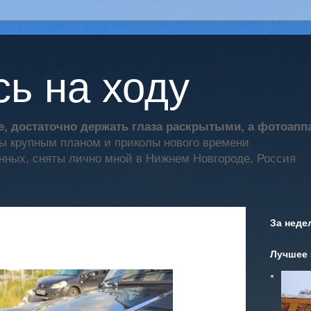
ь на ходу
, достаточно держать глаза раскрытыми, а фотоап
ты крупным планом и приколы нового времени
нных, сняты лично мной в Нижнем Новгороде, Россия
За неде
Лучшее 