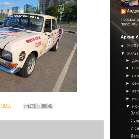
Андре
Просмотр
профиль
Архив б
►
2026
(
▼
2025
(
►
де
►
но
►
окт
►
сен
►
авг
►
ию
в
18:54
▼
ию
Зло
Суд
И с
Дво